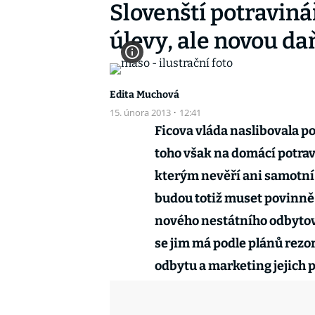
Slovenští potravin
úlevy, ale novou da
Edita Muchová
15. února 2013
·
12:41
Ficova vláda naslibovala p
toho však na domácí potrav
kterým nevěří ani samotní 
budou totiž muset povinně 
nového nestátního odbytov
se jim má podle plánů rezo
odbytu a marketing jejich 