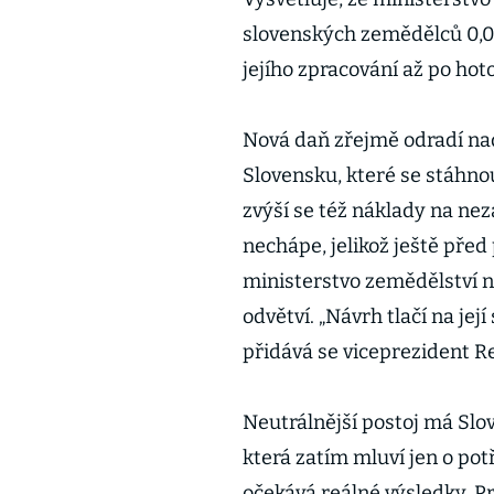
slovenských zemědělců 0,0
jejího zpracování až po hot
Nová daň zřejmě odradí nad
Slovensku, které se stáhnou
zvýší se též náklady na n
nechápe, jelikož ještě před
ministerstvo zemědělství 
odvětví. „Návrh tlačí na jej
přidává se viceprezident R
Neutrálnější postoj má Sl
která zatím mluví jen o po
očekává reálné výsledky. P