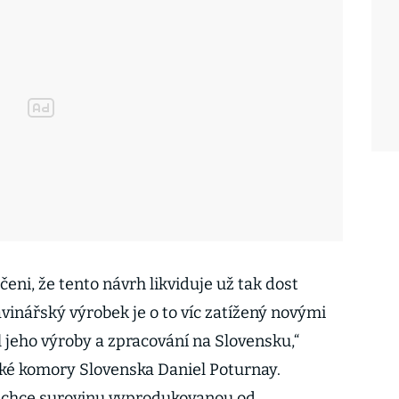
eni, že tento návrh likviduje už tak dost
vinářský výrobek je o to víc zatížený novými
íl jeho výroby a zpracování na Slovensku,“
ké komory Slovenska Daniel Poturnay.
o chce surovinu vyprodukovanou od