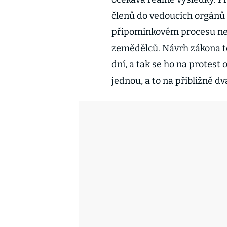
členů do vedoucích orgánů 
připomínkovém procesu nep
zemědělců. Návrh zákona to
dní, a tak se ho na protest
jednou, a to na přibližně dv