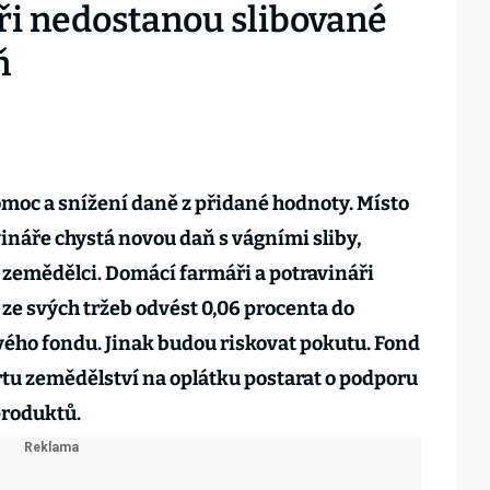
áři nedostanou slibované
ň
omoc a snížení daně z přidané hodnoty. Místo
ináře chystá novou daň s vágními sliby,
zemědělci. Domácí farmáři a potravináři
ze svých tržeb odvést 0,06 procenta do
ého fondu. Jinak budou riskovat pokutu. Fond
rtu zemědělství na oplátku postarat o podporu
produktů.