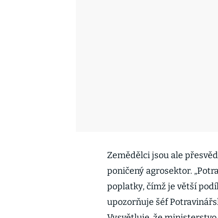
Zemědělci jsou ale přesvědč
poničený agrosektor. „Potra
poplatky, čímž je větší pod
upozorňuje šéf Potravinářs
Vysvětluje, že ministerstv