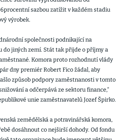
6procentní sazbou zatížit v každém stadiu
ový výrobek.
národní společnosti podnikající na
 do jiných zemí. Stát tak přijde o příjmy a
ezaměstnané. Komora proto rozhodnutí vlády
 pár dny premiér Robert Fico žádal, aby
našlo způsob podpory zaměstnanosti v tomto
í snižování a odčerpává ze sektoru finance,“
epublikové unie zaměstnavatelů Jozef Špirko.
ovenská zemědělská a potravinářská komora,
třebě dosáhnout co nejširší dohody. Od fondu
rávě tato organizace bude jmenovat většinu