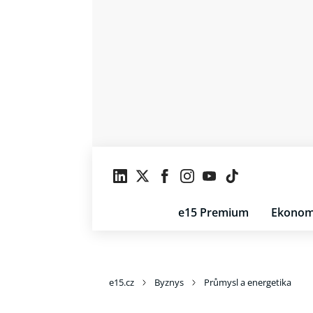
e15 Premium
Ekonom
e15.cz
Byznys
Průmysl a energetika