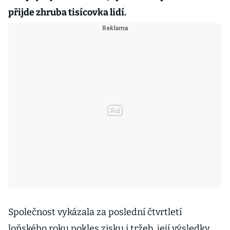
přijde zhruba tisícovka lidí.
Společnost vykázala za poslední čtvrtletí
loňského roku pokles zisku i tržeb, její výsledky