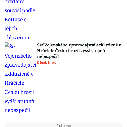
Šéf Vojenského zpravodajství exkluzivně v
Hráčích: Česku hrozil vyšší stupeň
nebezpečí!
Blesk hráči