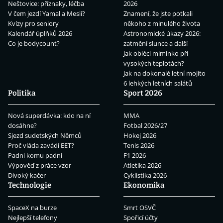
Neštovice: příznaky, léčba
2026
V čem jezdí Yamal a Mesii?
Znamení, že jste potkali
Kvízy pro seniory
někoho z minulého života
Kalendář úplňků 2026
Astronomické úkazy 2026:
Co je bodycount?
zatmění slunce a další
Jak obléci miminko při
vysokých teplotách?
Jak na dokonalé letní mojito
6 lehkých letních salátů
Politika
Sport 2026
Nová superdávka: kdo na ní
MMA
dosáhne?
Fotbal 2026/27
Sjezd sudetských Němců
Hokej 2026
Proč vláda zavádí EET?
Tenis 2026
Padni komu padni
F1 2026
Výpověď z práce vzor
Atletika 2026
Divoký kačer
Cyklistika 2026
Technologie
Ekonomika
SpaceX na burze
Smrt OSVČ
Nejlepší telefony
Spořicí účty