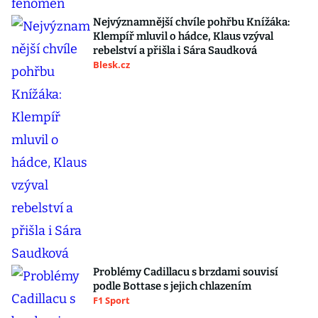
Nejvýznamnější chvíle pohřbu Knížáka:
Klempíř mluvil o hádce, Klaus vzýval
rebelství a přišla i Sára Saudková
Blesk.cz
Problémy Cadillacu s brzdami souvisí
podle Bottase s jejich chlazením
F1 Sport