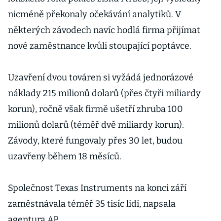
nicméně překonaly očekávání analytiků. V
některých závodech navíc hodlá firma přijímat
nové zaměstnance kvůli stoupající poptávce.
Uzavření dvou továren si vyžádá jednorázové
náklady 215 milionů dolarů (přes čtyři miliardy
korun), ročně však firmě ušetří zhruba 100
milionů dolarů (téměř dvě miliardy korun).
Závody, které fungovaly přes 30 let, budou
uzavřeny během 18 měsíců.
Společnost Texas Instruments na konci září
zaměstnávala téměř 35 tisíc lidí, napsala
agentura AP.