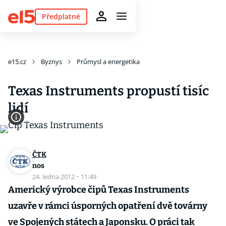
Předplatné
e15.cz
Byznys
Průmysl a energetika
Texas Instruments propustí tisíc
lidí
ČTK
nos
24. ledna 2012
·
11:49
Americký výrobce čipů Texas Instruments
uzavře v rámci úsporných opatření dvě továrny
ve Spojených státech a Japonsku. O práci tak