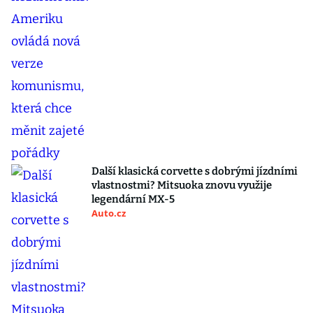
Další klasická corvette s dobrými jízdními
vlastnostmi? Mitsuoka znovu využije
legendární MX-5
Auto.cz