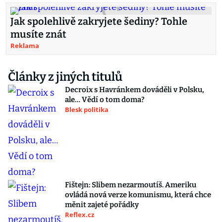
Jak spolehlivě zakryjete šediny? Tohle
musíte znát
Reklama
Články z jiných titulů
Decroix s Havránkem dováděli v Polsku,
ale… Vědí o tom doma?
Blesk politika
Fištejn: Slibem nezarmoutíš. Ameriku
ovládá nová verze komunismu, která chce
měnit zajeté pořádky
Reflex.cz