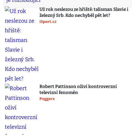
Už rok neslezou ze hřiště: talisman Slavie i
železný Srb. Kdo nechyběl pět let?
iSport.cz
Robert Pattinson oživí kontroverzní
televizní fenomén
Poggers