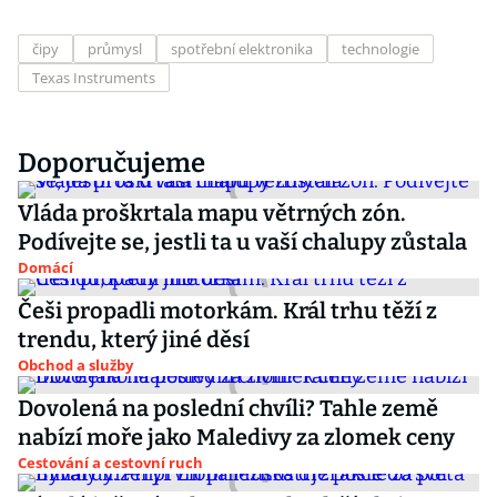
čipy
průmysl
spotřební elektronika
technologie
Texas Instruments
Doporučujeme
Vláda proškrtala mapu větrných zón.
Podívejte se, jestli ta u vaší chalupy zůstala
Domácí
Češi propadli motorkám. Král trhu těží z
trendu, který jiné děsí
Obchod a služby
Dovolená na poslední chvíli? Tahle země
nabízí moře jako Maledivy za zlomek ceny
Cestování a cestovní ruch