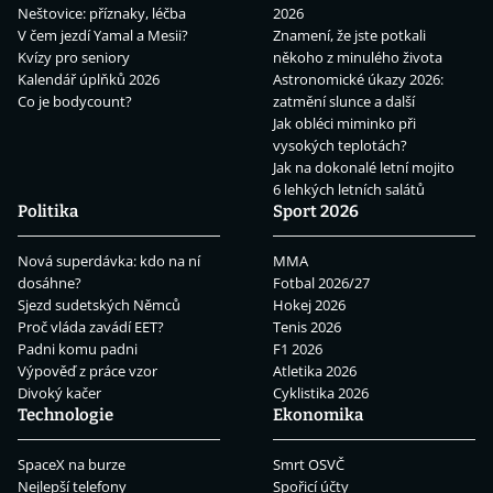
Neštovice: příznaky, léčba
2026
V čem jezdí Yamal a Mesii?
Znamení, že jste potkali
Kvízy pro seniory
někoho z minulého života
Kalendář úplňků 2026
Astronomické úkazy 2026:
Co je bodycount?
zatmění slunce a další
Jak obléci miminko při
vysokých teplotách?
Jak na dokonalé letní mojito
6 lehkých letních salátů
Politika
Sport 2026
Nová superdávka: kdo na ní
MMA
dosáhne?
Fotbal 2026/27
Sjezd sudetských Němců
Hokej 2026
Proč vláda zavádí EET?
Tenis 2026
Padni komu padni
F1 2026
Výpověď z práce vzor
Atletika 2026
Divoký kačer
Cyklistika 2026
Technologie
Ekonomika
SpaceX na burze
Smrt OSVČ
Nejlepší telefony
Spořicí účty