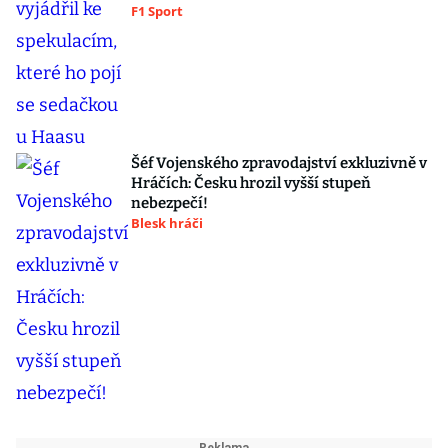
F1 Sport
Šéf Vojenského zpravodajství exkluzivně v
Hráčích: Česku hrozil vyšší stupeň
nebezpečí!
Blesk hráči