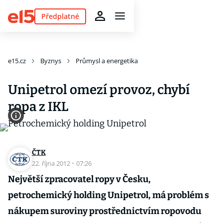
Předplatné
e15.cz
Byznys
Průmysl a energetika
Unipetrol omezí provoz, chybí
ropa z IKL
ČTK
22. října 2012
·
07:26
Největší zpracovatel ropy v Česku,
petrochemický holding Unipetrol, má problém s
nákupem suroviny prostřednictvím ropovodu