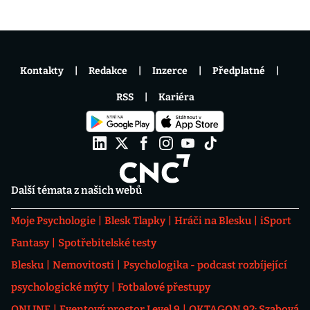
Kontakty
Redakce
Inzerce
Předplatné
RSS
Kariéra
Další témata z našich webů
Moje Psychologie
Blesk Tlapky
Hráči na Blesku
iSport
Fantasy
Spotřebitelské testy
Blesku
Nemovitosti
Psychologika - podcast rozbíjející
psychologické mýty
Fotbalové přestupy
ONLINE
Eventový prostor Level 9
OKTAGON 92: Szabová