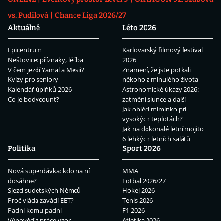
vs. Pudilová
Chance Liga 2026/27
Aktuálně
Léto 2026
Epicentrum
Karlovarský filmový festival
Neštovice: příznaky, léčba
2026
V čem jezdí Yamal a Mesii?
Znamení, že jste potkali
Kvízy pro seniory
někoho z minulého života
Kalendář úplňků 2026
Astronomické úkazy 2026:
Co je bodycount?
zatmění slunce a další
Jak obléci miminko při
vysokých teplotách?
Jak na dokonalé letní mojito
6 lehkých letních salátů
Politika
Sport 2026
Nová superdávka: kdo na ní
MMA
dosáhne?
Fotbal 2026/27
Sjezd sudetských Němců
Hokej 2026
Proč vláda zavádí EET?
Tenis 2026
Padni komu padni
F1 2026
Výpověď z práce vzor
Atletika 2026