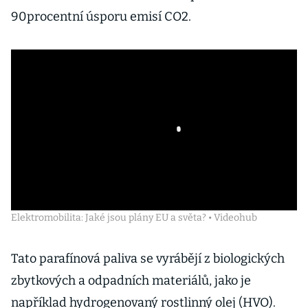
90procentní úsporu emisí CO2.
Elektromobilita: Jaké jsou plány EU a světa? • Videohub
Tato parafínová paliva se vyrábějí z biologických
zbytkových a odpadních materiálů, jako je
například hydrogenovaný rostlinný olej (HVO).