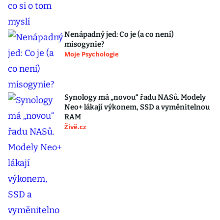
Nenápadný jed: Co je (a co není)
misogynie?
Moje Psychologie
Synology má „novou“ řadu NASů. Modely
Neo+ lákají výkonem, SSD a vyměnitelnou
RAM
Živě.cz