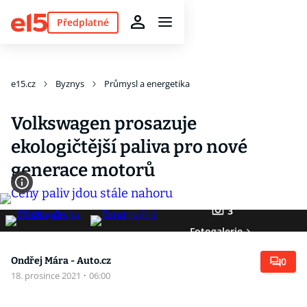
Předplatné
e15.cz
Byznys
Průmysl a energetika
Volkswagen prosazuje
ekologičtější paliva pro nové
generace motorů
3
Fotogalerie
Ondřej Mára - Auto.cz
0
18. prosince 2021
·
06:00