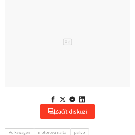
Začít diskuzi
Volkswagen
motorová nafta
palivo