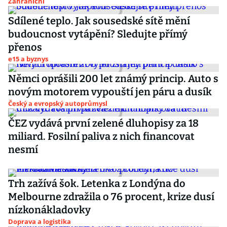
Zahraniční
Sdílené teplo. Jak sousedské sítě mění
budoucnost vytápění? Sledujte přímý
přenos
e15 a byznys
Němci oprášili 200 let známý princip. Auto s
novým motorem vypouští jen páru a dusík
Český a evropský autoprůmysl
ČEZ vydává první zelené dluhopisy za 18
miliard. Fosilní paliva z nich financovat
nesmí
Trh zažívá šok. Letenka z Londýna do
Melbourne zdražila o 76 procent, krize dusí
nízkonákladovky
Doprava a logistika