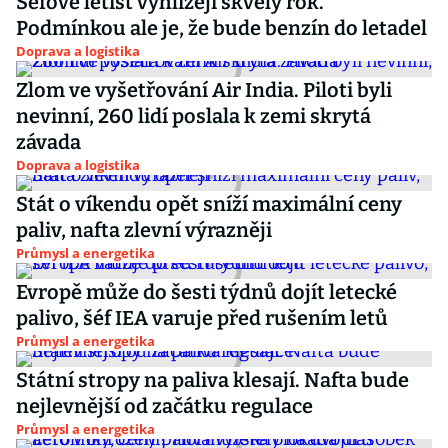
Šéfové letišť vyhlížejí skvělý rok.
Podmínkou ale je, že bude benzín do letadel
Doprava a logistika
Zlom ve vyšetřování Air India. Piloti byli
nevinní, 260 lidí poslala k zemi skrytá
závada
Doprava a logistika
Stát o víkendu opět sníží maximální ceny
paliv, nafta zlevní výrazněji
Průmysl a energetika
Evropě může do šesti týdnů dojít letecké
palivo, šéf IEA varuje před rušením letů
Průmysl a energetika
Státní stropy na paliva klesají. Nafta bude
nejlevnější od začátku regulace
Průmysl a energetika