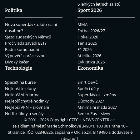
6 lehkých letních salátů
Politika
Sport 2026
Nová superdávka: kdo na ní
MMA
dosáhne?
Fotbal 2026/27
Sjezd sudetských Němců
Hokej 2026
Proč vláda zavádí EET?
Tenis 2026
Padni komu padni
F1 2026
Výpověď z práce vzor
Atletika 2026
Divoký kačer
Cyklistika 2026
Technologie
Ekonomika
SpaceX na burze
Smrt OSVČ
Nejlepší telefony
Spořicí účty
Nejlepší AI zdarma
Superdávka – změny
Nejlepší chytré hodinky
Důchody 2027
Nejlepší VPN – srovnání
Minimální mzda 2027
Netflix filmy a seriály
Senior Pas – slevy
© 2001 - 2026 Copyright
CZECH NEWS CENTER a.s.
se sídlem náměstí Marie Schmolkové 3493/1, 100 00 Praha 10 -
Strašnice, IČO: 02346826, zapsána v OR, sp.zn. B 19490 a dodavatelé
obsahu