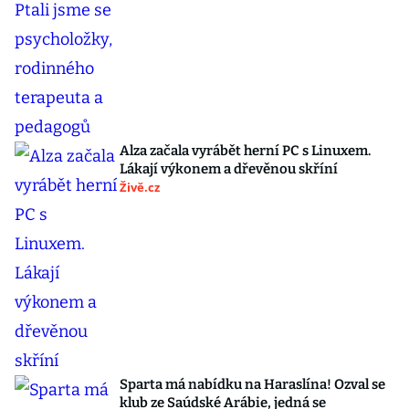
Alza začala vyrábět herní PC s Linuxem.
Lákají výkonem a dřevěnou skříní
Živě.cz
Sparta má nabídku na Haraslína! Ozval se
klub ze Saúdské Arábie, jedná se