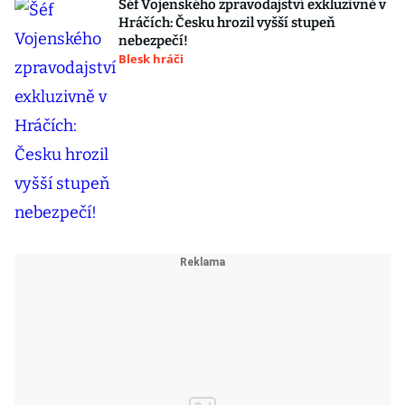
Šéf Vojenského zpravodajství exkluzivně v
Hráčích: Česku hrozil vyšší stupeň
nebezpečí!
Blesk hráči