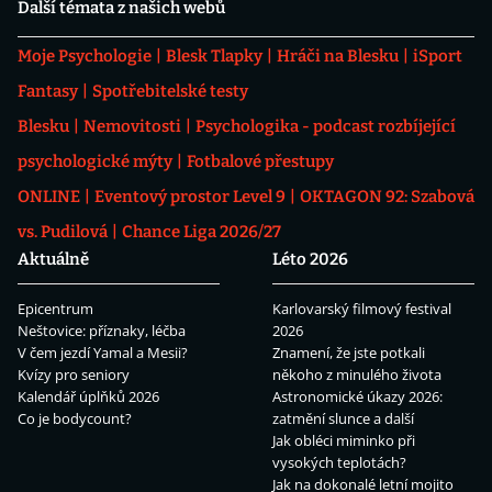
Další témata z našich webů
Moje Psychologie
Blesk Tlapky
Hráči na Blesku
iSport
Fantasy
Spotřebitelské testy
Blesku
Nemovitosti
Psychologika - podcast rozbíjející
psychologické mýty
Fotbalové přestupy
ONLINE
Eventový prostor Level 9
OKTAGON 92: Szabová
vs. Pudilová
Chance Liga 2026/27
Aktuálně
Léto 2026
Epicentrum
Karlovarský filmový festival
Neštovice: příznaky, léčba
2026
V čem jezdí Yamal a Mesii?
Znamení, že jste potkali
Kvízy pro seniory
někoho z minulého života
Kalendář úplňků 2026
Astronomické úkazy 2026:
Co je bodycount?
zatmění slunce a další
Jak obléci miminko při
vysokých teplotách?
Jak na dokonalé letní mojito