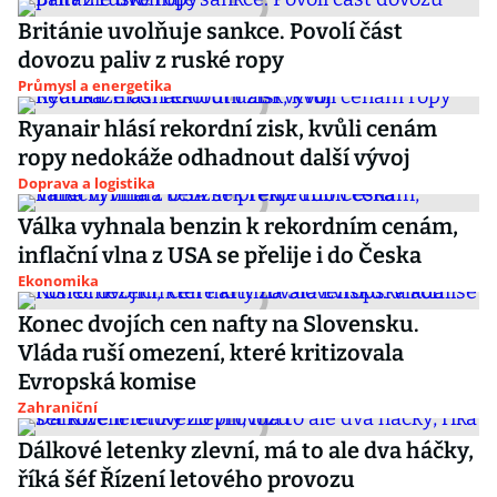
Británie uvolňuje sankce. Povolí část
dovozu paliv z ruské ropy
Průmysl a energetika
Ryanair hlásí rekordní zisk, kvůli cenám
ropy nedokáže odhadnout další vývoj
Doprava a logistika
Válka vyhnala benzin k rekordním cenám,
inflační vlna z USA se přelije i do Česka
Ekonomika
Konec dvojích cen nafty na Slovensku.
Vláda ruší omezení, které kritizovala
Evropská komise
Zahraniční
Dálkové letenky zlevní, má to ale dva háčky,
říká šéf Řízení letového provozu