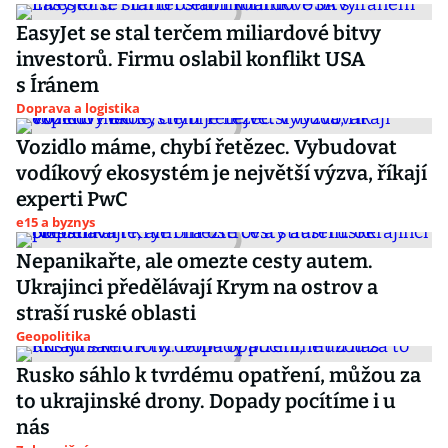
EasyJet se stal terčem miliardové bitvy
investorů. Firmu oslabil konflikt USA
s Íránem
Doprava a logistika
Vozidlo máme, chybí řetězec. Vybudovat
vodíkový ekosystém je největší výzva, říkají
experti PwC
e15 a byznys
Nepanikařte, ale omezte cesty autem.
Ukrajinci předělávají Krym na ostrov a
straší ruské oblasti
Geopolitika
Rusko sáhlo k tvrdému opatření, můžou za
to ukrajinské drony. Dopady pocítíme i u
nás