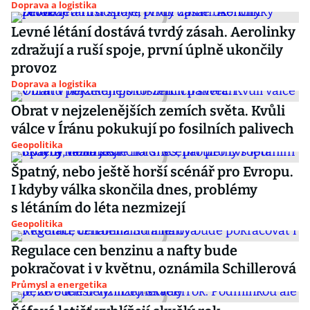
Doprava a logistika
Levné létání dostává tvrdý zásah. Aerolinky
zdražují a ruší spoje, první úplně ukončily
provoz
Doprava a logistika
Obrat v nejzelenějších zemích světa. Kvůli
válce v Íránu pokukují po fosilních palivech
Geopolitika
Špatný, nebo ještě horší scénář pro Evropu.
I kdyby válka skončila dnes, problémy
s létáním do léta nezmizejí
Geopolitika
Regulace cen benzinu a nafty bude
pokračovat i v květnu, oznámila Schillerová
Průmysl a energetika