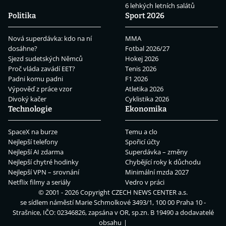
6 lehkých letních salátů
Politika
Sport 2026
Nová superdávka: kdo na ní
MMA
dosáhne?
Fotbal 2026/27
Sjezd sudetských Němců
Hokej 2026
Proč vláda zavádí EET?
Tenis 2026
Padni komu padni
F1 2026
Výpověď z práce vzor
Atletika 2026
Divoký kačer
Cyklistika 2026
Technologie
Ekonomika
SpaceX na burze
Temu a clo
Nejlepší telefony
Spořicí účty
Nejlepší AI zdarma
Superdávka – změny
Nejlepší chytré hodinky
Chybějící roky k důchodu
Nejlepší VPN – srovnání
Minimální mzda 2027
Netflix filmy a seriály
Vedro v práci
© 2001 - 2026 Copyright
CZECH NEWS CENTER a.s.
se sídlem náměstí Marie Schmolkové 3493/1, 100 00 Praha 10 -
Strašnice, IČO: 02346826, zapsána v OR, sp.zn. B 19490 a dodavatelé
obsahu