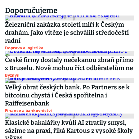
Doporučujeme
Železniční zakázka století míří k Českým
drahám. Jako vítěze je schválili středočeští
radní
Doprava a logistika
České firmy dostaly nečekanou zbraň přímo
z Bruselu. Nově mohou říct odběratelům ne
Byznys
Velký obrat českých bank. Po Partners se k
bitcoinu chystá i Česká spořitelna i
Raiffeisenbank
Finance a bankovnictví
Klasické bakalářky kvůli AI ztratily smysl,
sázíme na praxi, říká Kartous z vysoké školy
VŠEM