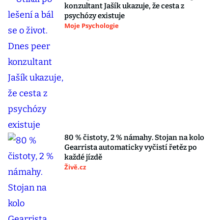
konzultant Jašík ukazuje, že cesta z
psychózy existuje
Moje Psychologie
80 % čistoty, 2 % námahy. Stojan na kolo
Gearrista automaticky vyčistí řetěz po
každé jízdě
Živě.cz