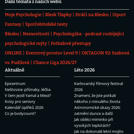
Další témata z našich webů
Moje Psychologie
Blesk Tlapky
Hráči na Blesku
iSport
Fantasy
Spotřebitelské testy
Blesku
Nemovitosti
Psychologika - podcast rozbíjející
psychologické mýty
Fotbalové přestupy
ONLINE
Eventový prostor Level 9
OKTAGON 92: Szabová
vs. Pudilová
Chance Liga 2026/27
Aktuálně
Léto 2026
Epicentrum
Karlovarský filmový festival
Neštovice: příznaky, léčba
2026
V čem jezdí Yamal a Mesii?
Znamení, že jste potkali
Kvízy pro seniory
někoho z minulého života
Kalendář úplňků 2026
Astronomické úkazy 2026:
Co je bodycount?
zatmění slunce a další
Jak obléci miminko při
vysokých teplotách?
Jak na dokonalé letní mojito