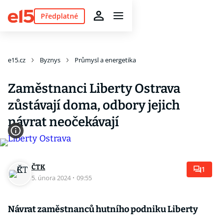
Předplatné
e15.cz
Byznys
Průmysl a energetika
Zaměstnanci Liberty Ostrava
zůstávají doma, odbory jejich
návrat neočekávají
ČTK
1
5. února 2024
·
09:55
Návrat zaměstnanců hutního podniku Liberty