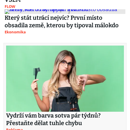
FLOW
Který stát utrácí nejvíc? První místo
obsadila země, kterou by tipoval málokdo
Ekonomika
Vydrží vám barva sotva pár týdnů?
Přestaňte dělat tuhle chybu
Reklama