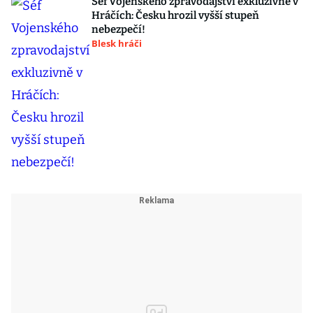
Šéf Vojenského zpravodajství exkluzivně v
Hráčích: Česku hrozil vyšší stupeň
nebezpečí!
Blesk hráči