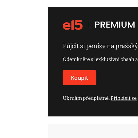
Půjčit si peníze na pražsk
Odemkněte si exkluzivní obsah a
Koupit
Už mám předplatné.
Přihlásit se