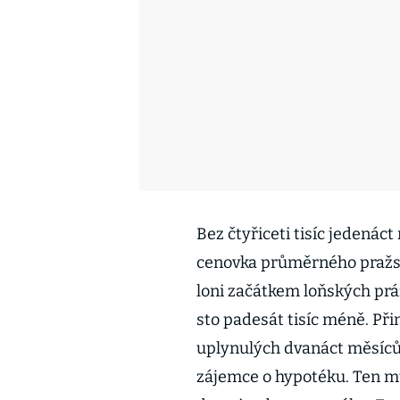
Bez čtyřiceti tisíc jedenáct
cenovka průměrného pražsk
loni začátkem loňských práz
sto padesát tisíc méně. P
uplynulých dvanáct měsíců
zájemce o hypotéku. Ten mu