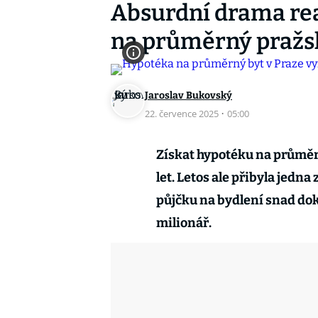
Absurdní drama rea
na průměrný pražsk
Jaroslav Bukovský
22. července 2025
·
05:00
Získat hypotéku na průměrn
let. Letos ale přibyla jedn
půjčku na bydlení snad dok
milionář.