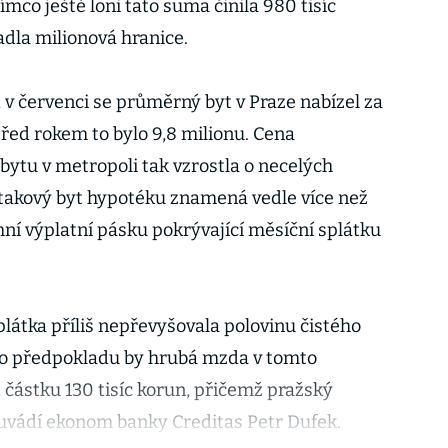
ímco ještě loni tato suma činila 980 tisíc
adla milionová hranice.
, v červenci se průměrný byt v Praze nabízel za
před rokem to bylo 9,8 milionu. Cena
tu v metropoli tak vzrostla o necelých
 takový byt hypotéku znamená vedle více než
mní výplatní pásku pokrývající měsíční splátku
.
látka příliš nepřevyšovala polovinu čistého
to předpokladu by hrubá mzda v tomto
částku 130 tisíc korun, přičemž pražský
“ uvádí ekonom banky Creditas Petr Dufek.