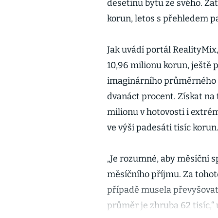
desetinu bytu ze svého. Zat
korun, letos s přehledem p
Jak uvádí portál RealityMix
10,96 milionu korun, ještě 
imaginárního průměrného by
dvanáct procent. Získat na
milionu v hotovosti i extré
ve výši padesáti tisíc korun
„Je rozumné, aby měsíční sp
měsíčního příjmu. Za toho
případě musela převyšovat 
průměr je zhruba 62 tisíc,