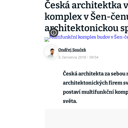
Česká architektka v
komplex v Šen-čenu 
architektonickou s
Ondřej Souček
3. července 2018
·
09:54
Česká architekta za sebou 
architektonických firem svě
postaví multifunkční kompl
světa.