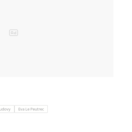
budovy
Eva Le Peutrec