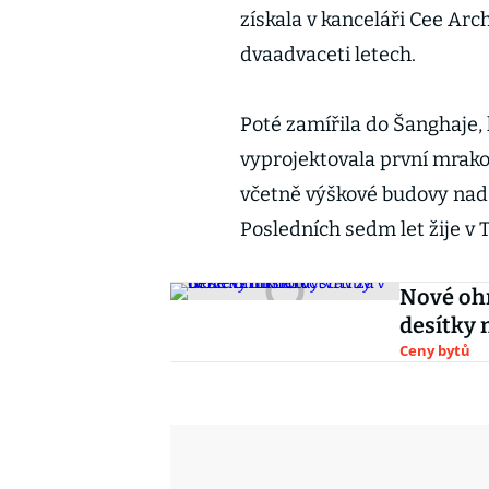
získala v kanceláři Cee Arc
dvaadvaceti letech.
Poté zamířila do Šanghaje,
vyprojektovala první mrak
včetně výškové budovy nad
Posledních sedm let žije v 
Nové ohn
desítky 
Ceny bytů