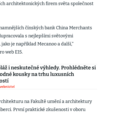
ších architektonických firem světa společnost
ýznamnějších čínských bank China Merchants
olupracovala s nejlepšími světovými
jako je například Mecanoo a další,"
ro web E15.
pláž i neskutečné výhledy. Prohlédněte si
odné kousky na trhu luxusních
ostí
avebnictví
rchitekturu na Fakultě umění a architektury
iberci. První praktické zkušenosti v oboru