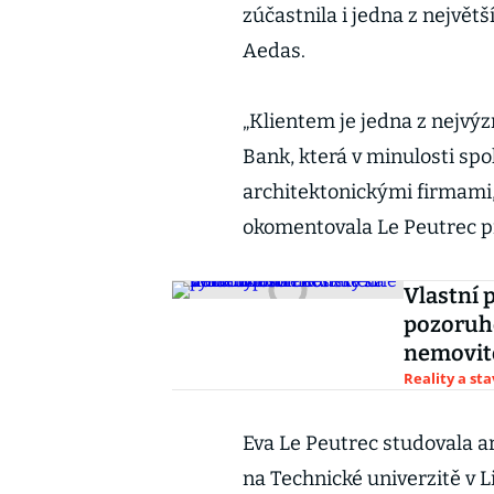
zúčastnila i jedna z největ
Aedas.
„Klientem je jedna z nejv
Bank, která v minulosti sp
architektonickými firmami, 
okomentovala Le Peutrec p
Vlastní 
pozoruh
nemovit
Reality a st
Eva Le Peutrec studovala a
na Technické univerzitě v L