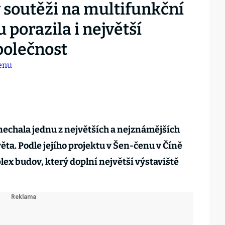
 soutěži na multifunkční
porazila i největší
polečnost
nechala jednu z největších a nejznámějších
ta. Podle jejího projektu v Šen-čenu v Číně
ex budov, který doplní největší výstaviště