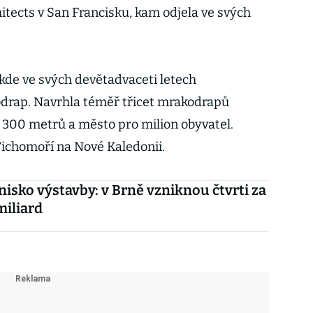
hitects v San Francisku, kam odjela ve svých
 kde ve svých devětadvaceti letech
odrap. Navrhla téměř třicet mrakodrapů
 300 metrů a město pro milion obyvatel.
Tichomoří na Nové Kaledonii.
isko výstavby: v Brně vzniknou čtvrti za
miliard