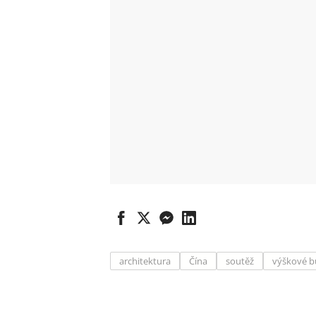
architektura
Čína
soutěž
výškové 