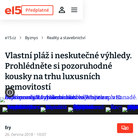
Předplatné
e15.cz
Byznys
Reality a stavebnictví
Vlastní pláž i neskutečné výhledy.
Prohlédněte si pozoruhodné
kousky na trhu luxusních
nemovitostí
fry
0
26. června 2018
·
10:07