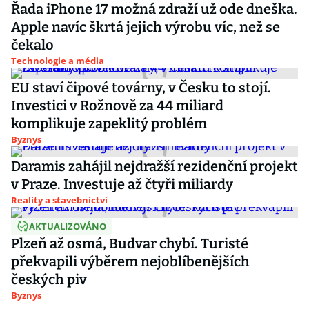
Řada iPhone 17 možná zdraží už ode dneška.
Apple navíc škrtá jejich výrobu víc, než se
čekalo
Technologie a média
EU staví čipové továrny, v Česku to stojí.
Investici v Rožnově za 44 miliard
komplikuje zapeklitý problém
Byznys
Daramis zahájil nejdražší rezidenční projekt
v Praze. Investuje až čtyři miliardy
Reality a stavebnictví
AKTUALIZOVÁNO
Plzeň až osmá, Budvar chybí. Turisté
překvapili výběrem nejoblíbenějších
českých piv
Byznys