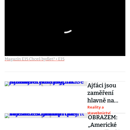
Magazín E15 Chceš bydlet? • E15
Ajťáci jsou
zaměření
hlavně na
jídlo, vyplatí
Reality a
stavebnictví
se jim stavět
OBRAZEM:
kantýny, říká
„Americké