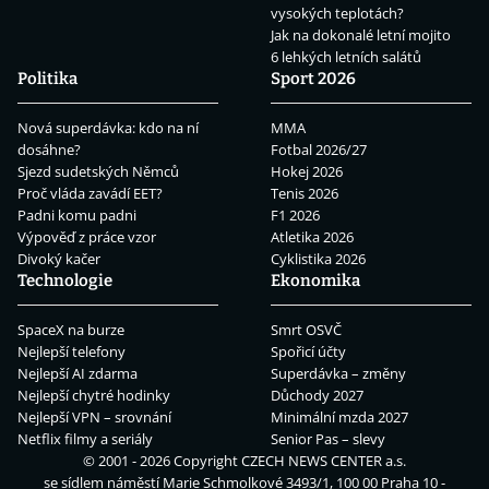
vysokých teplotách?
Jak na dokonalé letní mojito
6 lehkých letních salátů
Politika
Sport 2026
Nová superdávka: kdo na ní
MMA
dosáhne?
Fotbal 2026/27
Sjezd sudetských Němců
Hokej 2026
Proč vláda zavádí EET?
Tenis 2026
Padni komu padni
F1 2026
Výpověď z práce vzor
Atletika 2026
Divoký kačer
Cyklistika 2026
Technologie
Ekonomika
SpaceX na burze
Smrt OSVČ
Nejlepší telefony
Spořicí účty
Nejlepší AI zdarma
Superdávka – změny
Nejlepší chytré hodinky
Důchody 2027
Nejlepší VPN – srovnání
Minimální mzda 2027
Netflix filmy a seriály
Senior Pas – slevy
© 2001 - 2026 Copyright
CZECH NEWS CENTER a.s.
se sídlem náměstí Marie Schmolkové 3493/1, 100 00 Praha 10 -