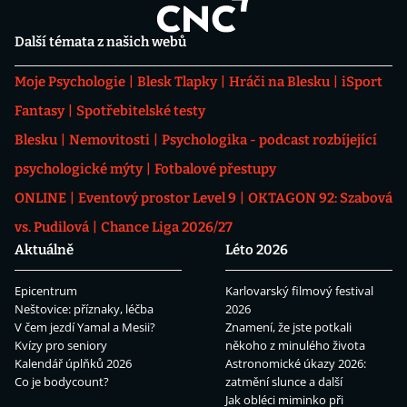
Další témata z našich webů
Moje Psychologie
Blesk Tlapky
Hráči na Blesku
iSport
Fantasy
Spotřebitelské testy
Blesku
Nemovitosti
Psychologika - podcast rozbíjející
psychologické mýty
Fotbalové přestupy
ONLINE
Eventový prostor Level 9
OKTAGON 92: Szabová
vs. Pudilová
Chance Liga 2026/27
Aktuálně
Léto 2026
Epicentrum
Karlovarský filmový festival
Neštovice: příznaky, léčba
2026
V čem jezdí Yamal a Mesii?
Znamení, že jste potkali
Kvízy pro seniory
někoho z minulého života
Kalendář úplňků 2026
Astronomické úkazy 2026:
Co je bodycount?
zatmění slunce a další
Jak obléci miminko při