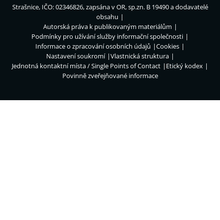
Strašnice, IČO: 02346826, zapsána v OR, sp.zn. B 19490 a dodavatelé
obsahu
Autorská práva k publikovaným materiálům
Podmínky pro užívání služby informační společnosti
Informace o zpracování osobních údajů
Cookies
Nastavení soukromí
Vlastnická struktura
Jednotná kontaktní místa / Single Points of Contact
Etický kodex
Povinně zveřejňované informace