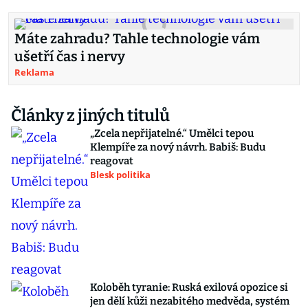
Máte zahradu? Tahle technologie vám
ušetří čas i nervy
Reklama
Články z jiných titulů
„Zcela nepřijatelné.“ Umělci tepou
Klempíře za nový návrh. Babiš: Budu
reagovat
Blesk politika
Koloběh tyranie: Ruská exilová opozice si
jen dělí kůži nezabitého medvěda, systém