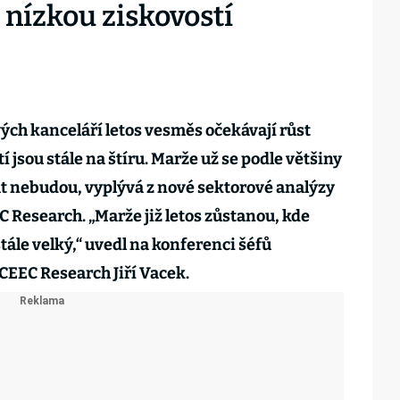
 nízkou ziskovostí
vých kanceláří letos vesměs očekávají růst
tí jsou stále na štíru. Marže už se podle většiny
at nebudou, vyplývá z nové sektorové analýzy
Research. „Marže již letos zůstanou, kde
stále velký,“ uvedl na konferenci šéfů
 CEEC Research Jiří Vacek.