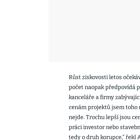
Růst ziskovosti letos očekáv
počet naopak předpovídá po
kanceláře a firmy zabývajíc
cenám projektů jsem toho n
nejde. Trochu lepší jsou c
práci investor nebo stavebn
tedy o druh korupce,“ řekl 