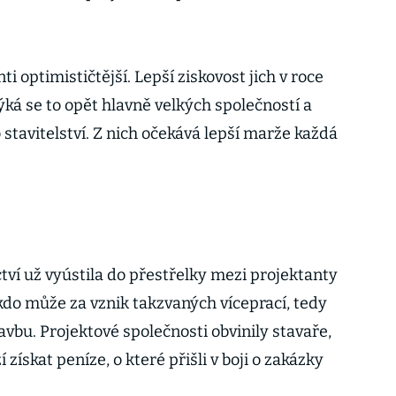
 optimističtější. Lepší ziskovost jich v roce
ká se to opět hlavně velkých společností a
stavitelství. Z nich očekává lepší marže každá
ctví už vyústila do přestřelky mezi projektanty
kdo může za vznik takzvaných víceprací, tedy
vbu. Projektové společnosti obvinily stavaře,
 získat peníze, o které přišli v boji o zakázky
.