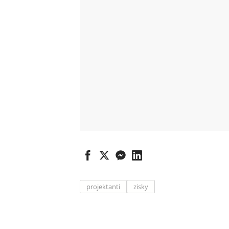
projektanti
zisky