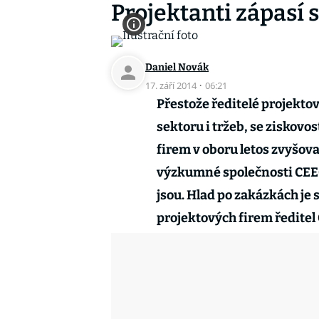
Projektanti zápasí s
Daniel Novák
17. září 2014
·
06:21
Přestože ředitelé projekto
sektoru i tržeb, se ziskovos
firem v oboru letos zvyšov
výzkumné společnosti CEEC 
jsou. Hlad po zakázkách je 
projektových firem ředitel