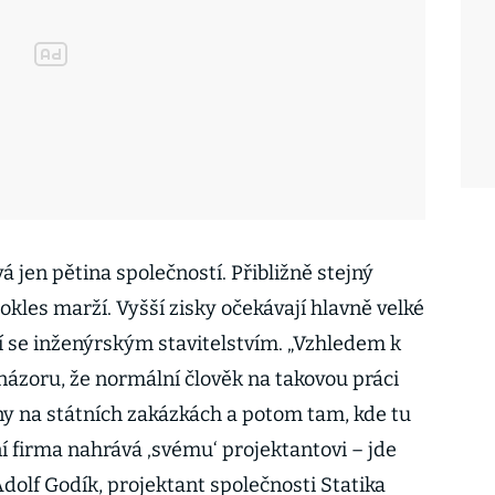
á jen pětina společností. Přibližně stejný
kles marží. Vyšší zisky očekávají hlavně velké
í se inženýrským stavitelstvím. „Vzhledem k
ázoru, že normální člověk na takovou práci
eny na státních zakázkách a potom tam, kde tu
í firma nahrává ‚svému‘ projektantovi – jde
Adolf Godík, projektant společnosti Statika