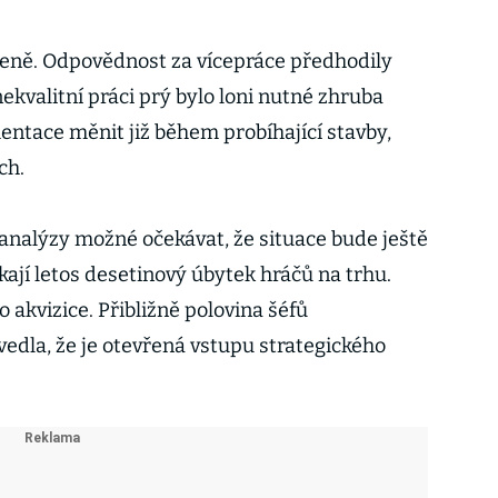
áceně. Odpovědnost za vícepráce předhodily
nekvalitní práci prý bylo loni nutné zhruba
ntace měnit již během probíhající stavby,
ch.
analýzy možné očekávat, že situace bude ještě
kají letos desetinový úbytek hráčů na trhu.
o akvizice. Přibližně polovina šéfů
vedla, že je otevřená vstupu strategického