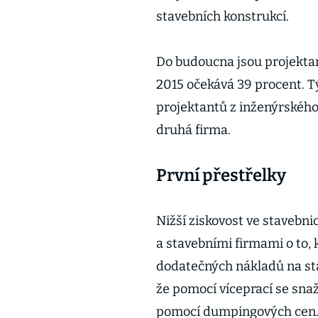
stavebních konstrukcí.
Do budoucna jsou projektanti
2015 očekává 39 procent. Tý
projektantů z inženýrského 
druhá firma.
První přestřelky
Nižší ziskovost ve stavebni
a stavebními firmami o to, 
dodatečných nákladů na sta
že pomocí víceprací se snaží
pomocí dumpingových cen