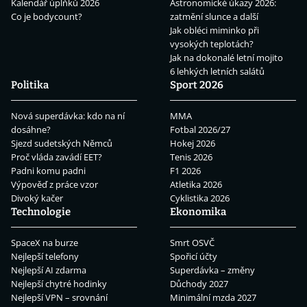
Kalendář úplňků 2026
Astronomické úkazy 2026:
Co je bodycount?
zatmění slunce a další
Jak obléci miminko při
vysokých teplotách?
Jak na dokonalé letní mojito
6 lehkých letních salátů
Politika
Sport 2026
Nová superdávka: kdo na ní
MMA
dosáhne?
Fotbal 2026/27
Sjezd sudetských Němců
Hokej 2026
Proč vláda zavádí EET?
Tenis 2026
Padni komu padni
F1 2026
Výpověď z práce vzor
Atletika 2026
Divoký kačer
Cyklistika 2026
Technologie
Ekonomika
SpaceX na burze
Smrt OSVČ
Nejlepší telefony
Spořicí účty
Nejlepší AI zdarma
Superdávka – změny
Nejlepší chytré hodinky
Důchody 2027
Nejlepší VPN – srovnání
Minimální mzda 2027