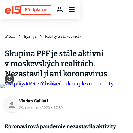
Předplatné
e15.cz
Byznys
Reality a stavebnictví
Skupina PPF je stále aktivní
v moskevských realitách.
Nezastavil ji ani koronavirus
Vladan Gallistl
29. července 2020
·
17:30
Koronavirová pandemie nezastavila aktivity