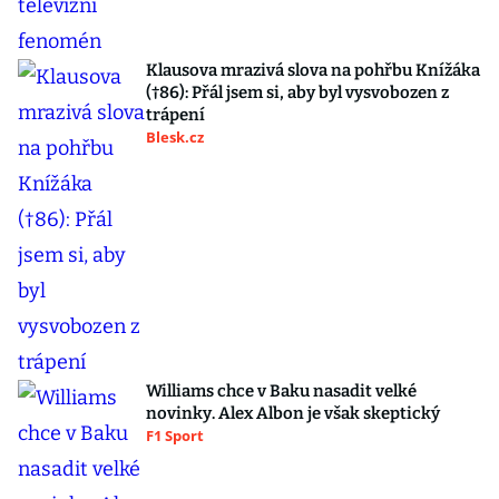
Klausova mrazivá slova na pohřbu Knížáka
(†86): Přál jsem si, aby byl vysvobozen z
trápení
Blesk.cz
Williams chce v Baku nasadit velké
novinky. Alex Albon je však skeptický
F1 Sport