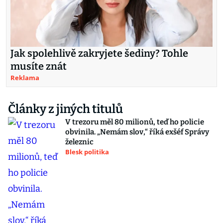
Jak spolehlivě zakryjete šediny? Tohle
musíte znát
Reklama
Články z jiných titulů
V trezoru měl 80 milionů, teď ho policie
obvinila. „Nemám slov,“ říká exšéf Správy
železnic
Blesk politika