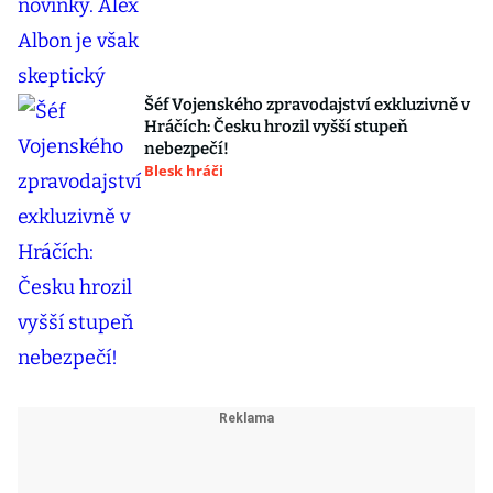
Šéf Vojenského zpravodajství exkluzivně v
Hráčích: Česku hrozil vyšší stupeň
nebezpečí!
Blesk hráči