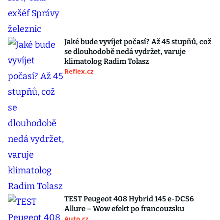
Jaké bude vyvíjet počasí? Až 45 stupňů, což
se dlouhodobě nedá vydržet, varuje
klimatolog Radim Tolasz
Reflex.cz
TEST Peugeot 408 Hybrid 145 e-DCS6
Allure – Wow efekt po francouzsku
Auto.cz