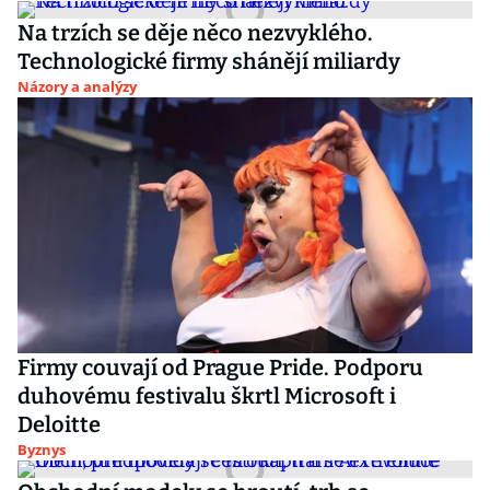
Na trzích se děje něco nezvyklého.
Technologické firmy shánějí miliardy
Názory a analýzy
Firmy couvají od Prague Pride. Podporu
duhovému festivalu škrtl Microsoft i
Deloitte
Byznys