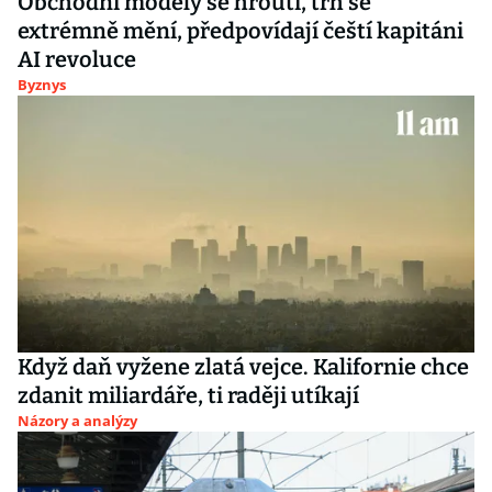
Obchodní modely se hroutí, trh se
extrémně mění, předpovídají čeští kapitáni
AI revoluce
Byznys
Když daň vyžene zlatá vejce. Kalifornie chce
zdanit miliardáře, ti raději utíkají
Názory a analýzy