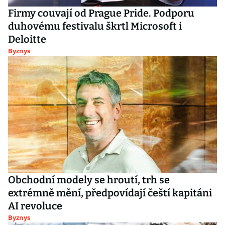
Firmy couvají od Prague Pride. Podporu
duhovému festivalu škrtl Microsoft i
Deloitte
Byznys
Obchodní modely se hroutí, trh se
extrémně mění, předpovídají čeští kapitáni
AI revoluce
Byznys