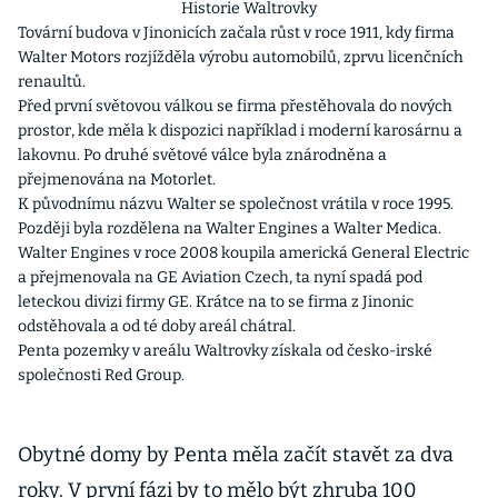
Historie Waltrovky
Tovární budova v Jinonicích začala růst v roce 1911, kdy firma
Walter Motors rozjížděla výrobu automobilů, zprvu licenčních
renaultů.
Před první světovou válkou se firma přestěhovala do nových
prostor, kde měla k dispozici například i moderní karosárnu a
lakovnu. Po druhé světové válce byla znárodněna a
přejmenována na Motorlet.
K původnímu názvu Walter se společnost vrátila v roce 1995.
Později byla rozdělena na Walter Engines a Walter Medica.
Walter Engines v roce 2008 koupila americká General Electric
a přejmenovala na GE Aviation Czech, ta nyní spadá pod
leteckou divizi firmy GE. Krátce na to se firma z Jinonic
odstěhovala a od té doby areál chátral.
Penta pozemky v areálu Waltrovky získala od česko-irské
společnosti Red Group.
Obytné domy by Penta měla začít stavět za dva
roky. V první fázi by to mělo být zhruba 100