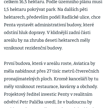
celkem 16,5 hektaru. Podle územního plánu musí
1,5 hektaru pokrývat park. Na dalších pěti
hektarech, především podél Radlické ulice, chce
Penta vystavět administrativní budovy, které
odstíní hluk dopravy. V klidnější zadní části
areálu by na zhruba deseti hektarech měly
vzniknout rezidenční budovy.
První budova, která v areálu roste, Aviatica by
měla nabídnout přes 27 tisíc metrů čtverečních
pronajímatelných ploch. Kromě kanceláří by tu
měly vzniknout restaurace, kavárny a obchody.
Projektový ředitel investic Penty v realitním
odvětví Petr Palička uvedl, že v budoucnu by