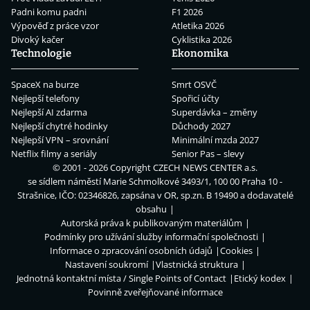
Padni komu padni
F1 2026
Výpověď z práce vzor
Atletika 2026
Divoký kačer
Cyklistika 2026
Technologie
Ekonomika
SpaceX na burze
Smrt OSVČ
Nejlepší telefony
Spořicí účty
Nejlepší AI zdarma
Superdávka – změny
Nejlepší chytré hodinky
Důchody 2027
Nejlepší VPN – srovnání
Minimální mzda 2027
Netflix filmy a seriály
Senior Pas – slevy
© 2001 - 2026 Copyright
CZECH NEWS CENTER a.s.
se sídlem náměstí Marie Schmolkové 3493/1, 100 00 Praha 10 -
Strašnice, IČO: 02346826, zapsána v OR, sp.zn. B 19490 a dodavatelé
obsahu
Autorská práva k publikovaným materiálům
Podmínky pro užívání služby informační společnosti
Informace o zpracování osobních údajů
Cookies
Nastavení soukromí
Vlastnická struktura
Jednotná kontaktní místa / Single Points of Contact
Etický kodex
Povinně zveřejňované informace