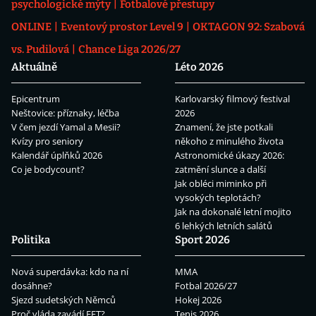
psychologické mýty
Fotbalové přestupy
ONLINE
Eventový prostor Level 9
OKTAGON 92: Szabová
vs. Pudilová
Chance Liga 2026/27
Aktuálně
Léto 2026
Epicentrum
Karlovarský filmový festival
Neštovice: příznaky, léčba
2026
V čem jezdí Yamal a Mesii?
Znamení, že jste potkali
Kvízy pro seniory
někoho z minulého života
Kalendář úplňků 2026
Astronomické úkazy 2026:
Co je bodycount?
zatmění slunce a další
Jak obléci miminko při
vysokých teplotách?
Jak na dokonalé letní mojito
6 lehkých letních salátů
Politika
Sport 2026
Nová superdávka: kdo na ní
MMA
dosáhne?
Fotbal 2026/27
Sjezd sudetských Němců
Hokej 2026
Proč vláda zavádí EET?
Tenis 2026