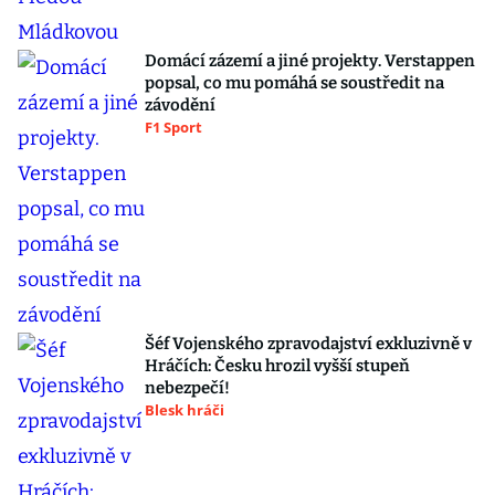
Domácí zázemí a jiné projekty. Verstappen
popsal, co mu pomáhá se soustředit na
závodění
F1 Sport
Šéf Vojenského zpravodajství exkluzivně v
Hráčích: Česku hrozil vyšší stupeň
nebezpečí!
Blesk hráči