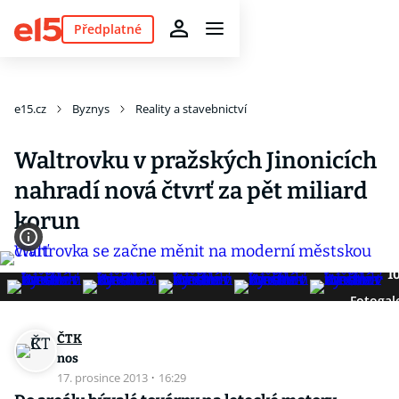
Předplatné
e15.cz
Byznys
Reality a stavebnictví
Waltrovku v pražských Jinonicích
nahradí nová čtvrť za pět miliard
korun
1
Fotogal
ČTK
nos
17. prosince 2013
·
16:29