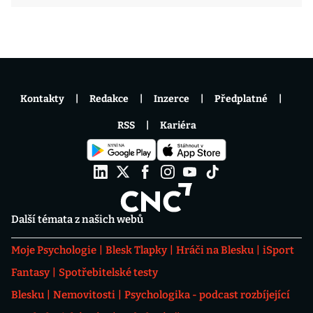
Kontakty
Redakce
Inzerce
Předplatné
RSS
Kariéra
Další témata z našich webů
Moje Psychologie
Blesk Tlapky
Hráči na Blesku
iSport
Fantasy
Spotřebitelské testy
Blesku
Nemovitosti
Psychologika - podcast rozbíjející