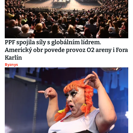
PPF spojila síly s globálním lídrem.
Americký obr povede provoz O2 areny i Fora
Karlín
Byznys