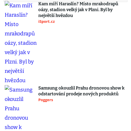
Kam míří Haraslín? Místo mrakodrapů
oázy, stadion velký jak v Plzni. Byl by
největší hvězdou
iSport.cz
Samsung okouzlil Prahu dronovou show k
odstartování prodeje nových produktů
Poggers