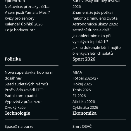
Epicentrum
Karlovarský filmový festival
Neštovice: příznaky, léčba
2026
V čem jezdí Yamal a Mesii?
Znamení, že jste potkali
Kvízy pro seniory
někoho z minulého života
Kalendář úplňků 2026
Astronomické úkazy 2026:
Co je bodycount?
zatmění slunce a další
Jak obléci miminko při
vysokých teplotách?
Jak na dokonalé letní mojito
6 lehkých letních salátů
Politika
Sport 2026
Nová superdávka: kdo na ní
MMA
dosáhne?
Fotbal 2026/27
Sjezd sudetských Němců
Hokej 2026
Proč vláda zavádí EET?
Tenis 2026
Padni komu padni
F1 2026
Výpověď z práce vzor
Atletika 2026
Divoký kačer
Cyklistika 2026
Technologie
Ekonomika
SpaceX na burze
Smrt OSVČ