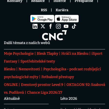
Kontakty
Redakce
Inzerce
Předplatné
RSS
Kariéra
Další témata z našich webů
Moje Psychologie
Blesk Tlapky
Hráči na Blesku
iSport
Fantasy
Spotřebitelské testy
Blesku
Nemovitosti
Psychologika - podcast rozbíjející
psychologické mýty
Fotbalové přestupy
ONLINE
Eventový prostor Level 9
OKTAGON 92: Szabová
vs. Pudilová
Chance Liga 2026/27
Aktuálně
Léto 2026