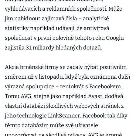
vyhledávacích a reklamních společností. Může
jim nabídnout zajímavá čísla – analytické
statistiky například udávají, že antivirová
společnost v první polovině tohoto roku Googlu
zajistila 3,1 miliardy hledaných dotazů.
Akcie brněnské firmy se začaly hýbat pozitivním
směrem už v listopadu, když byla oznámena další
výrazná spolupráce – tentokrát s Facebookem.
Tomu AVG, stejně jako například Avast, dodává
vlastní databázi škodlivých webových stránek z
jeho technologie LinkScanner. Facebook tak díky
těmto databázím může své uživatele
upozorňovat na škodlivé odkazy. AVG je kromě