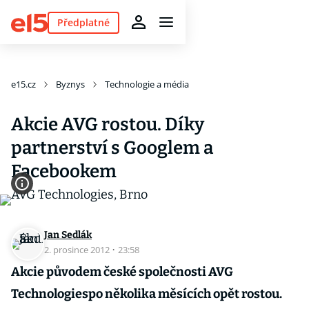
Předplatné
e15.cz
Byznys
Technologie a média
Akcie AVG rostou. Díky
partnerství s Googlem a
Facebookem
Jan Sedlák
2. prosince 2012
·
23:58
Akcie původem české společnosti AVG
Technologiespo několika měsících opět rostou.