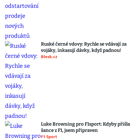
Ruské černé vdovy: Rychle se vdávají za
vojáky, inkasují dávky, když padnou!
Blesk.cz
Luke Browning pro F1sport: Kdyby přišla
šance z F1, jsem připraven
F1 Sport