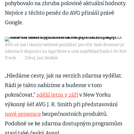
pohybovalo na zhruba polovině aktuální hodnoty.
Nejvíce z těchto peněz do AVG přináší právě
Google.
AVG už má i vlastní webové prohlížeč pro iOS. Safe Browser je
zdarma k dispozici na App Store a umí například funkci Do Not
Track.
|
Zdroj: Jan Sedlak
„Hledáme cesty, jak na verzích zdarma vydělat.
Rádi je takto nabízíme a budeme v tom
pokračovat,“
sdělil letos v září
v New Yorku
výkonný šéf AVG J. R. Smith při představování
nové generace
bezpečnostních produktů.
Podobně se ke zdarma dostupným programům
staví také český Avast.