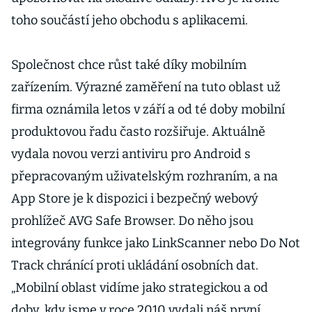
toho součástí jeho obchodu s aplikacemi.
Společnost chce růst také díky mobilním
zařízením. Výrazné zaměření na tuto oblast už
firma oznámila letos v září a od té doby mobilní
produktovou řadu často rozšiřuje. Aktuálně
vydala novou verzi antiviru pro Android s
přepracovaným uživatelským rozhraním, a na
App Store je k dispozici i bezpečný webový
prohlížeč AVG Safe Browser. Do něho jsou
integrovány funkce jako LinkScanner nebo Do Not
Track chránící proti ukládání osobních dat.
„Mobilní oblast vidíme jako strategickou a od
doby, kdy jsme v roce 2010 vydali náš první