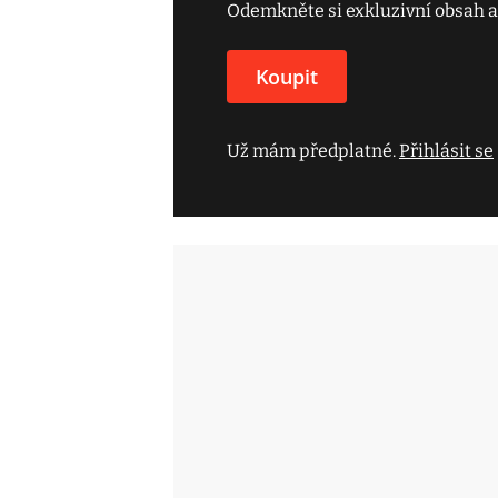
Odemkněte si exkluzivní obsah a
Koupit
Už mám předplatné.
Přihlásit se