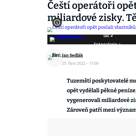
Čeští operátoři opě
miliardové zisky. Tě
2
Fotogalerie
Jan Sedlák
25. října 2022
·
17:00
Tuzemští poskytovatelé mo
opět vydělali pěkné peníze.
vygenerovali miliardové zi
Zároveň patří mezi významn