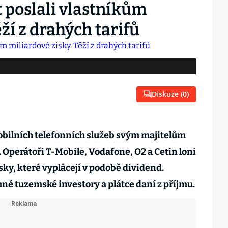
t poslali vlastníkům
ží z drahých tarifů
Diskuze (
0
)
bilních telefonních služeb svým majitelům
 Operátoři T-Mobile, Vodafone, O2 a Cetin loni
sky, které vyplácejí v podobě dividend.
é tuzemské investory a plátce daní z příjmu.