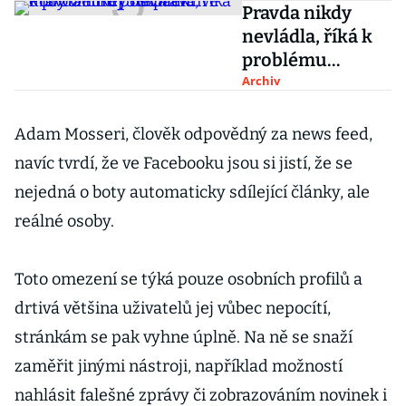
Pravda nikdy
nevládla, říká k
problému
postpravdivé
Archiv
doby Ondřej
Slačálek
Adam Mosseri, člověk odpovědný za news feed,
navíc tvrdí, že ve Facebooku jsou si jistí, že se
nejedná o boty automaticky sdílející články, ale
reálné osoby.
Toto omezení se týká pouze osobních profilů a
drtivá většina uživatelů jej vůbec nepocítí,
stránkám se pak vyhne úplně. Na ně se snaží
zaměřit jinými nástroji, například možností
nahlásit falešné zprávy či zobrazováním novinek i