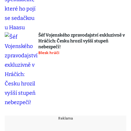
Šéf Vojenského zpravodajství exkluzivně v
Hráčích: Česku hrozil vyšší stupeň
nebezpečí!
Blesk hráči