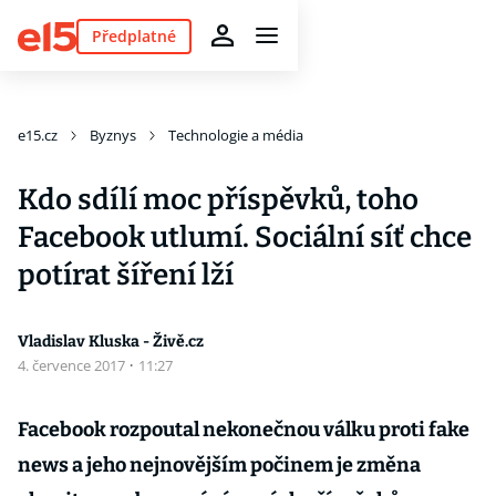
Předplatné
e15.cz
Byznys
Technologie a média
Kdo sdílí moc příspěvků, toho
Facebook utlumí. Sociální síť chce
potírat šíření lží
Vladislav Kluska - Živě.cz
4. července 2017
·
11:27
Facebook rozpoutal nekonečnou válku proti fake
news a jeho nejnovějším počinem je změna