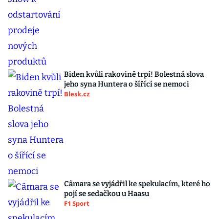
Biden kvůli rakovině trpí! Bolestná slova
jeho syna Huntera o šířící se nemoci
Blesk.cz
Câmara se vyjádřil ke spekulacím, které ho
pojí se sedačkou u Haasu
F1 Sport