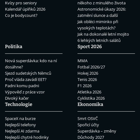
Kvízy pro seniory
někoho z minulého života
Kalendář úplňků 2026
Astronomické úkazy 2026:
Co je bodycount?
zatmění slunce a další
Jak obléci miminko při
vysokých teplotách?
Jak na dokonalé letní mojito
6 lehkých letních salátů
Politika
Sport 2026
Nová superdávka: kdo na ní
MMA
dosáhne?
Fotbal 2026/27
Sjezd sudetských Němců
Hokej 2026
Proč vláda zavádí EET?
Tenis 2026
Padni komu padni
F1 2026
Výpověď z práce vzor
Atletika 2026
Divoký kačer
Cyklistika 2026
Technologie
Ekonomika
SpaceX na burze
Smrt OSVČ
Nejlepší telefony
Spořicí účty
Nejlepší AI zdarma
Superdávka – změny
Nejlepší chytré hodinky
Důchody 2027