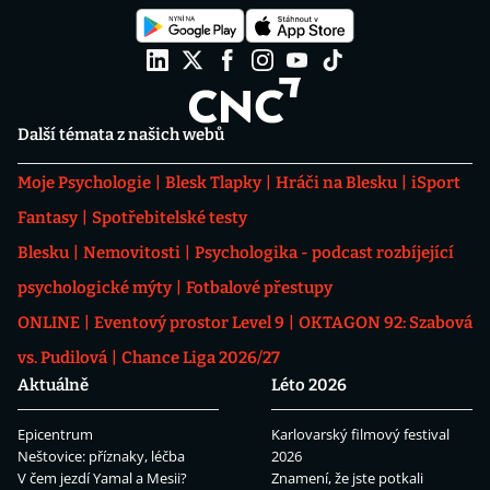
Další témata z našich webů
Moje Psychologie
Blesk Tlapky
Hráči na Blesku
iSport
Fantasy
Spotřebitelské testy
Blesku
Nemovitosti
Psychologika - podcast rozbíjející
psychologické mýty
Fotbalové přestupy
ONLINE
Eventový prostor Level 9
OKTAGON 92: Szabová
vs. Pudilová
Chance Liga 2026/27
Aktuálně
Léto 2026
Epicentrum
Karlovarský filmový festival
Neštovice: příznaky, léčba
2026
V čem jezdí Yamal a Mesii?
Znamení, že jste potkali