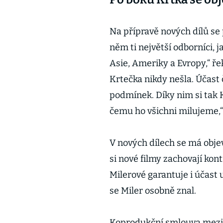
Na přípravě nových dílů se 
něm ti největší odborníci, ja
Asie, Ameriky a Evropy,“ ře
Krtečka nikdy nešla. Účast
podmínek. Díky nim si tak K
čemu ho všichni milujeme,“ 
V nových dílech se má objev
si nové filmy zachovají kont
Milerové garantuje i účast 
se Miler osobně znal.
Koprodukční smlouva mezi 