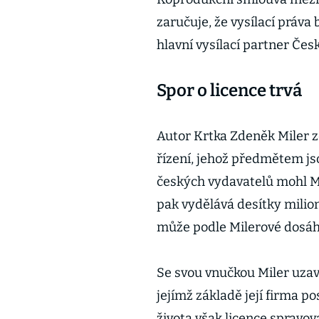
zaručuje, že vysílací práva
hlavní vysílací partner Česk
Spor o licence trvá
Autor Krtka Zdeněk Miler z
řízení, jehož předmětem j
českých vydavatelů mohl Mi
pak vydělává desítky milio
může podle Milerové dosáh
Se svou vnučkou Miler uzav
jejímž základě její firma po
života však licence spravo