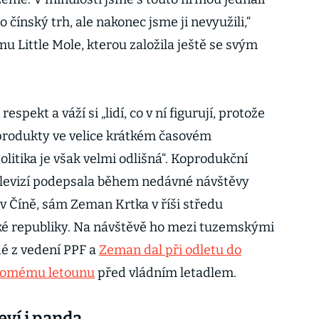
ro čínský trh, ale nakonec jsme ji nevyužili,“
rmu Little Mole, kterou založila ještě se svým
espekt a váží si „lidí, co v ní figurují, protože
 produkty ve velice krátkém časovém
litika je však velmi odlišná“. Koprodukční
elevizí podepsala během nedávné návštěvy
 Číně, sám Zeman Krtka v říši středu
ké republiky. Na návštěvě ho mezi tuzemskými
idé z vedení PPF a
Zeman dal při odletu do
ukromému letounu
před vládním letadlem.
eví i panda