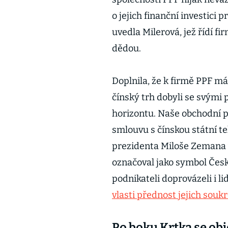
o jejich finanční investici p
uvedla Milerová, jež řídí fi
dědou.
Doplnila, že k firmě PPF má r
čínský trh dobyli se svými
horizontu. Naše obchodní po
smlouvu s čínskou státní t
prezidenta Miloše Zemana v
označoval jako symbol Čes
podnikateli doprovázeli i l
vlasti přednost jejich so
Po boku Krtka se obj