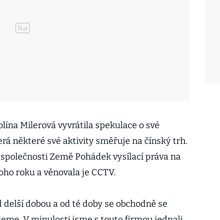
lína Milerová vyvrátila spekulace o své
erá některé své aktivity směřuje na čínský trh.
společnosti Země Pohádek vysílací práva na
oho roku a věnovala je CCTV.
d delší dobou a od té doby se obchodně se
žeme. V minulosti jsme s touto firmou jednali