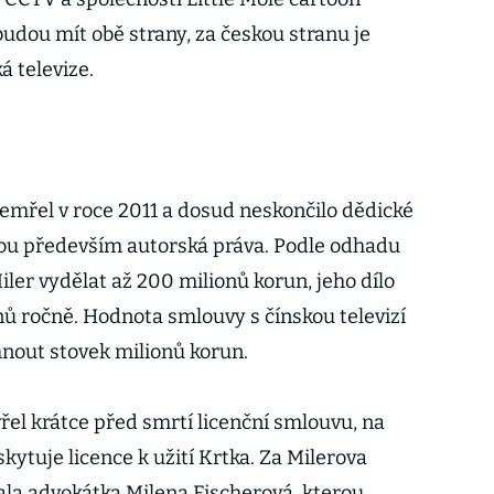
 budou mít obě strany, za českou stranu je
á televize.
emřel v roce 2011 a dosud neskončilo dědické
sou především autorská práva. Podle odhadu
ler vydělat až 200 milionů korun, jeho dílo
nů ročně. Hodnota smlouvy s čínskou televizí
nout stovek milionů korun.
řel krátce před smrtí licenční smlouvu, na
skytuje licence k užití Krtka. Za Milerova
vala advokátka Milena Fischerová, kterou