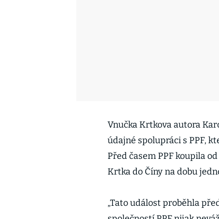
Vnučka Krtkova autora Karo
údajné spolupráci s PPF, kt
Před časem PPF koupila od 
Krtka do Číny na dobu jedn
„Tato událost proběhla pře
společností PPF nijak nevá