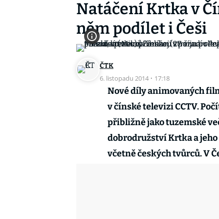
Natáčení Krtka v Čí
něm podílet i Češi
ČTK
6. listopadu 2014
·
17:18
Nové díly animovaných film
v čínské televizi CCTV. Počí
přibližně jako tuzemské ve
dobrodružství Krtka a jeh
včetně českých tvůrců. V Če