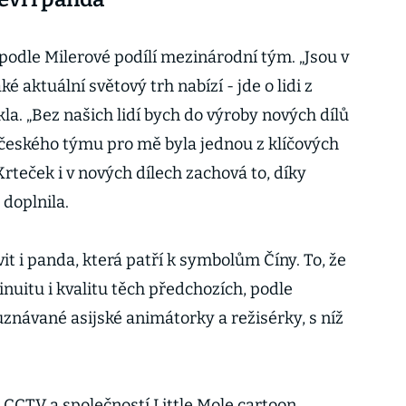
podle Milerové podílí mezinárodní tým. „Jsou v
ké aktuální světový trh nabízí - jde o lidi z
kla. „Bez našich lidí bych do výroby nových dílů
 českého týmu pro mě byla jednou z klíčových
rteček i v nových dílech zachová to, díky
doplnila.
it i panda, která patří k symbolům Číny. To, že
inuitu i kvalitu těch předchozích, podle
uznávané asijské animátorky a režisérky, s níž
CCTV a společností Little Mole cartoon