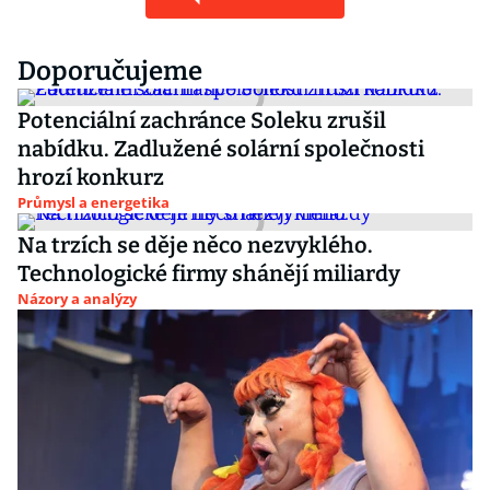
Doporučujeme
Potenciální zachránce Soleku zrušil
nabídku. Zadlužené solární společnosti
hrozí konkurz
Průmysl a energetika
Na trzích se děje něco nezvyklého.
Technologické firmy shánějí miliardy
Názory a analýzy