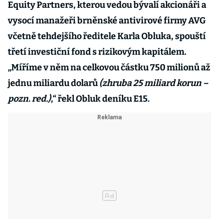
Equity Partners, kterou vedou bývalí akcionáři a
vysocí manažeři brněnské antivirové firmy AVG
včetně tehdejšího ředitele Karla Obluka, spouští
třetí investiční fond s rizikovým kapitálem.
„Míříme v něm na celkovou částku 750 milionů až
jednu miliardu dolarů
(zhruba 25 miliard korun –
pozn. red.)
,“ řekl Obluk deníku E15.