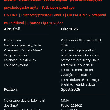
psychologické mýty
Fotbalové přestupy
ONLINE
Eventový prostor Level 9
OKTAGON 92: Szabová
vs. Pudilová
Chance Liga 2026/27
Aktuálně
Léto 2026
Epicentrum
Karlovarský filmový festival
Neštovice: příznaky, léčba
2026
V čem jezdí Yamal a Mesii?
Znamení, že jste potkali
Kvízy pro seniory
někoho z minulého života
Kalendář úplňků 2026
Astronomické úkazy 2026:
Co je bodycount?
zatmění slunce a další
Jak obléci miminko při
vysokých teplotách?
Jak na dokonalé letní mojito
6 lehkých letních salátů
Politika
Sport 2026
Nová superdávka: kdo na ní
MMA
dosáhne?
Fotbal 2026/27