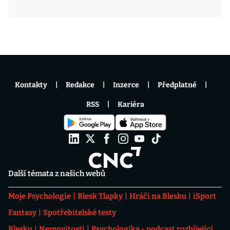
Kontakty
Redakce
Inzerce
Předplatné
RSS
Kariéra
Další témata z našich webů
Moje Psychologie
Blesk Tlapky
Hráči na Blesku
iSport
Fantasy
Spotřebitelské testy
Blesku
Nemovitosti
Psychologika - podcast rozbíjející