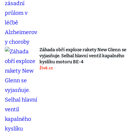
Záhada obří exploze rakety New Glenn se
vyjasňuje. Selhal hlavní ventil kapalného
kyslíku motoru BE-4
Živě.cz