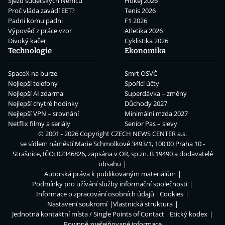
Sjezd sudetských Němců
Hokej 2026
Proč vláda zavádí EET?
Tenis 2026
Padni komu padni
F1 2026
Výpověď z práce vzor
Atletika 2026
Divoký kačer
Cyklistika 2026
Technologie
Ekonomika
SpaceX na burze
Smrt OSVČ
Nejlepší telefony
Spořicí účty
Nejlepší AI zdarma
Superdávka – změny
Nejlepší chytré hodinky
Důchody 2027
Nejlepší VPN – srovnání
Minimální mzda 2027
Netflix filmy a seriály
Senior Pas – slevy
© 2001 - 2026 Copyright
CZECH NEWS CENTER a.s.
se sídlem náměstí Marie Schmolkové 3493/1, 100 00 Praha 10 -
Strašnice, IČO: 02346826, zapsána v OR, sp.zn. B 19490 a dodavatelé
obsahu
Autorská práva k publikovaným materiálům
Podmínky pro užívání služby informační společnosti
Informace o zpracování osobních údajů
Cookies
Nastavení soukromí
Vlastnická struktura
Jednotná kontaktní místa / Single Points of Contact
Etický kodex
Povinně zveřejňované informace