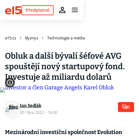
Předplatné
e15.cz
Byznys
Technologie a média
Obluk a další bývalí šéfové AVG
spouštějí nový startupový fond.
Investuje až miliardu dolarů
Jan Sedlák
0
20. října 2022
·
16:30
Mezinárodní investiční společnost Evolution