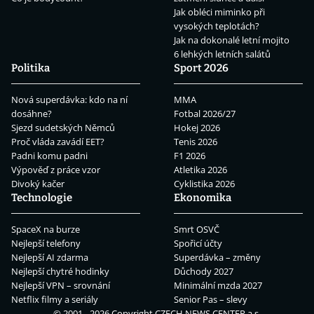
Jak obléci miminko při
vysokých teplotách?
Jak na dokonalé letní mojito
6 lehkých letních salátů
Politika
Sport 2026
Nová superdávka: kdo na ní
MMA
dosáhne?
Fotbal 2026/27
Sjezd sudetských Němců
Hokej 2026
Proč vláda zavádí EET?
Tenis 2026
Padni komu padni
F1 2026
Výpověď z práce vzor
Atletika 2026
Divoký kačer
Cyklistika 2026
Technologie
Ekonomika
SpaceX na burze
Smrt OSVČ
Nejlepší telefony
Spořicí účty
Nejlepší AI zdarma
Superdávka – změny
Nejlepší chytré hodinky
Důchody 2027
Nejlepší VPN – srovnání
Minimální mzda 2027
Netflix filmy a seriály
Senior Pas – slevy
© 2001 - 2026 Copyright
CZECH NEWS CENTER a.s.