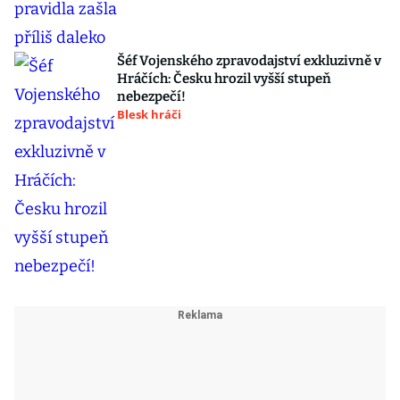
Šéf Vojenského zpravodajství exkluzivně v
Hráčích: Česku hrozil vyšší stupeň
nebezpečí!
Blesk hráči