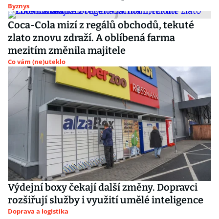
Byznys
Coca-Cola mizí z regálů obchodů, tekuté
zlato znovu zdraží. A oblíbená farma
mezitím změnila majitele
Co vám (ne)uteklo
Výdejní boxy čekají další změny. Dopravci
rozšiřují služby i využití umělé inteligence
Doprava a logistika