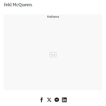
řekl McQueen.