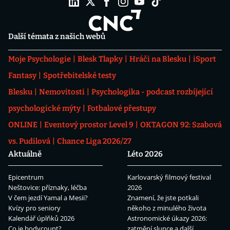
Další témata z našich webů
Moje Psychologie
Blesk Tlapky
Hráči na Blesku
iSport
Fantasy
Spotřebitelské testy
Blesku
Nemovitosti
Psychologika - podcast rozbíjející
psychologické mýty
Fotbalové přestupy
ONLINE
Eventový prostor Level 9
OKTAGON 92: Szabová
vs. Pudilová
Chance Liga 2026/27
Aktuálně
Léto 2026
Epicentrum
Karlovarský filmový festival
Neštovice: příznaky, léčba
2026
V čem jezdí Yamal a Mesii?
Znamení, že jste potkali
Kvízy pro seniory
někoho z minulého života
Kalendář úplňků 2026
Astronomické úkazy 2026:
Co je bodycount?
zatmění slunce a další