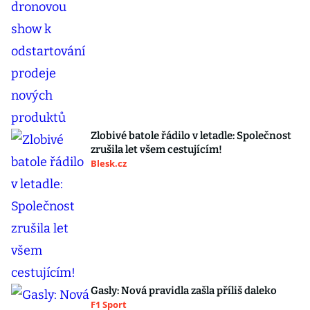
Zlobivé batole řádilo v letadle: Společnost
zrušila let všem cestujícím!
Blesk.cz
Gasly: Nová pravidla zašla příliš daleko
F1 Sport