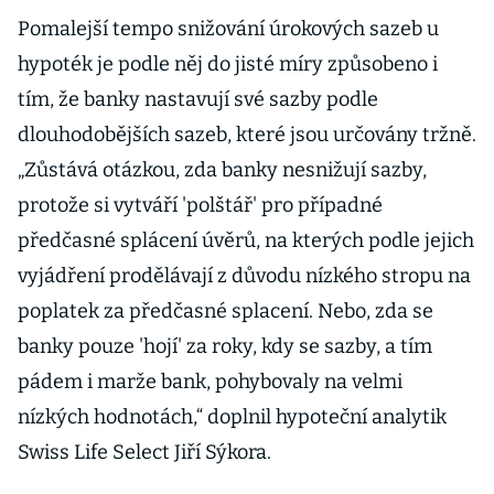
nebo
Pomalejší tempo snižování úrokových sazeb u
neporoste do
hypoték je podle něj do jisté míry způsobeno i
výšky, říká šéf
tím, že banky nastavují své sazby podle
JRD Group
dlouhodobějších sazeb, které jsou určovány tržně.
„Zůstává otázkou, zda banky nesnižují sazby,
protože si vytváří 'polštář' pro případné
předčasné splácení úvěrů, na kterých podle jejich
vyjádření prodělávají z důvodu nízkého stropu na
poplatek za předčasné splacení. Nebo, zda se
banky pouze 'hojí' za roky, kdy se sazby, a tím
pádem i marže bank, pohybovaly na velmi
nízkých hodnotách,“ doplnil hypoteční analytik
Swiss Life Select Jiří Sýkora.