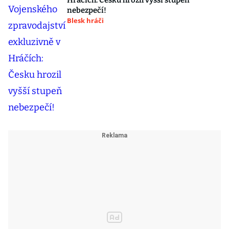
Hráčích: Česku hrozil vyšší stupeň
nebezpečí!
Blesk hráči