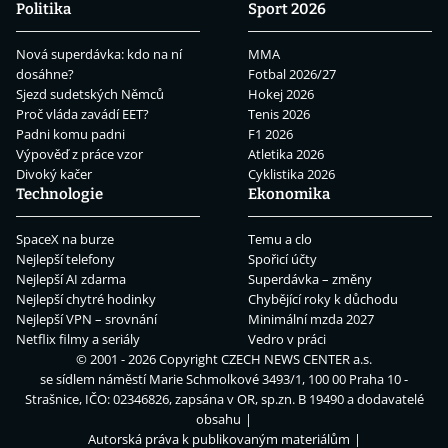
Politika
Sport 2026
Nová superdávka: kdo na ní
MMA
dosáhne?
Fotbal 2026/27
Sjezd sudetských Němců
Hokej 2026
Proč vláda zavádí EET?
Tenis 2026
Padni komu padni
F1 2026
Výpověď z práce vzor
Atletika 2026
Divoký kačer
Cyklistika 2026
Technologie
Ekonomika
SpaceX na burze
Temu a clo
Nejlepší telefony
Spořicí účty
Nejlepší AI zdarma
Superdávka – změny
Nejlepší chytré hodinky
Chybějící roky k důchodu
Nejlepší VPN – srovnání
Minimální mzda 2027
Netflix filmy a seriály
Vedro v práci
© 2001 - 2026 Copyright
CZECH NEWS CENTER a.s.
se sídlem náměstí Marie Schmolkové 3493/1, 100 00 Praha 10 -
Strašnice, IČO: 02346826, zapsána v OR, sp.zn. B 19490 a dodavatelé
obsahu
Autorská práva k publikovaným materiálům