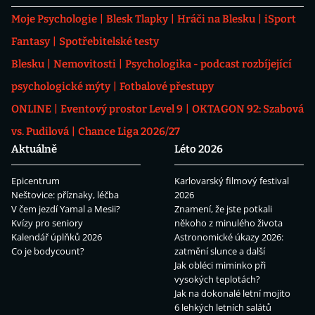
Moje Psychologie
Blesk Tlapky
Hráči na Blesku
iSport
Fantasy
Spotřebitelské testy
Blesku
Nemovitosti
Psychologika - podcast rozbíjející
psychologické mýty
Fotbalové přestupy
ONLINE
Eventový prostor Level 9
OKTAGON 92: Szabová
vs. Pudilová
Chance Liga 2026/27
Aktuálně
Léto 2026
Epicentrum
Karlovarský filmový festival
Neštovice: příznaky, léčba
2026
V čem jezdí Yamal a Mesii?
Znamení, že jste potkali
Kvízy pro seniory
někoho z minulého života
Kalendář úplňků 2026
Astronomické úkazy 2026:
Co je bodycount?
zatmění slunce a další
Jak obléci miminko při
vysokých teplotách?
Jak na dokonalé letní mojito
6 lehkých letních salátů