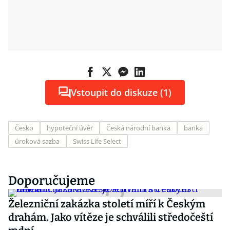
Vstoupit do diskuze (1)
Česko
hypoteční úvěr
Česká národní banka
banka
úroková sazba
Swiss Life Select
Doporučujeme
Železniční zakázka století míří k Českým
drahám. Jako vítěze je schválili středočeští