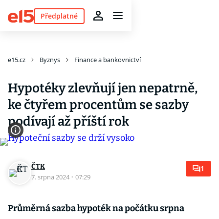
Předplatné
e15.cz
Byznys
Finance a bankovnictví
Hypotéky zlevňují jen nepatrně,
ke čtyřem procentům se sazby
podívají až příští rok
ČTK
1
7. srpna 2024
·
07:29
Průměrná sazba hypoték na počátku srpna