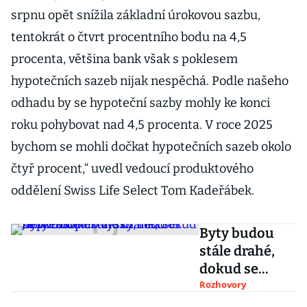
srpnu opět snížila základní úrokovou sazbu,
tentokrát o čtvrt procentního bodu na 4,5
procenta, většina bank však s poklesem
hypotečních sazeb nijak nespěchá. Podle našeho
odhadu by se hypoteční sazby mohly ke konci
roku pohybovat nad 4,5 procenta. V roce 2025
bychom se mohli dočkat hypotečních sazeb okolo
čtyř procent,“ uvedl vedoucí produktového
oddělení Swiss Life Select Tom Kadeřábek.
Byty budou
stále drahé,
dokud se
město
Rozhovory
nezahustí