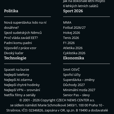
Jak na dokonalé letní mojito
6 lehkých letních salátů
Politika
Sport 2026
Nová superdávka: kdo na ní
MMA
dosáhne?
Fotbal 2026/27
Sjezd sudetských Němců
Hokej 2026
Proč vláda zavádí EET?
Tenis 2026
Padni komu padni
F1 2026
Výpověď z práce vzor
Atletika 2026
Divoký kačer
Cyklistika 2026
Technologie
Ekonomika
SpaceX na burze
Smrt OSVČ
Nejlepší telefony
Spořicí účty
Nejlepší AI zdarma
Superdávka – změny
Nejlepší chytré hodinky
Důchody 2027
Nejlepší VPN – srovnání
Minimální mzda 2027
Netflix filmy a seriály
Senior Pas – slevy
© 2001 - 2026 Copyright
CZECH NEWS CENTER a.s.
se sídlem náměstí Marie Schmolkové 3493/1, 100 00 Praha 10 -
Strašnice, IČO: 02346826, zapsána v OR, sp.zn. B 19490 a dodavatelé