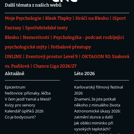
Další témata z našich webů
Moje Psychologie
Blesk Tlapky
Hráči na Blesku
iSport
Fantasy
Spotřebitelské testy
Blesku
Nemovitosti
Psychologika - podcast rozbíjející
psychologické mýty
Fotbalové přestupy
ONLINE
Eventový prostor Level 9
OKTAGON 92: Szabová
vs. Pudilová
Chance Liga 2026/27
Aktuálně
Léto 2026
Epicentrum
Karlovarský filmový festival
Neštovice: příznaky, léčba
2026
V čem jezdí Yamal a Mesii?
Znamení, že jste potkali
Kvízy pro seniory
někoho z minulého života
Kalendář úplňků 2026
Astronomické úkazy 2026:
Co je bodycount?
zatmění slunce a další
Jak obléci miminko při
vysokých teplotách?