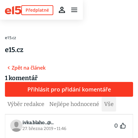
Předplatné
e15.cz
e15.cz
Zpět na článek
1 komentář
Přihlásit pro přidání komentáře
Výběr redakce
Nejlépe hodnocené
Vše
ivka.blaho...@...
0
27. března 2019 • 11:46