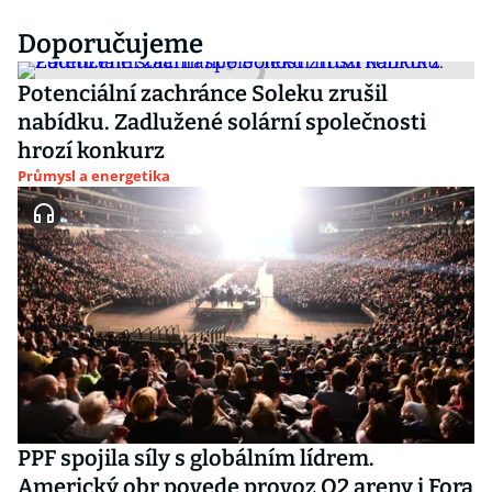
Doporučujeme
Potenciální zachránce Soleku zrušil
nabídku. Zadlužené solární společnosti
hrozí konkurz
Průmysl a energetika
PPF spojila síly s globálním lídrem.
Americký obr povede provoz O2 areny i Fora