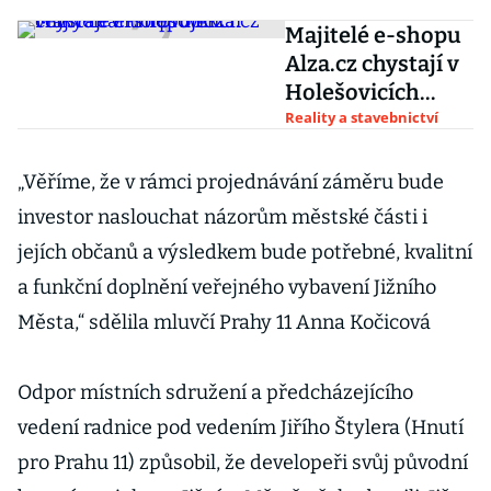
Majitelé e-shopu
Alza.cz chystají v
Holešovicích
velký realitní
Reality a stavebnictví
projekt
„Věříme, že v rámci projednávání záměru bude
investor naslouchat názorům městské části i
jejích občanů a výsledkem bude potřebné, kvalitní
a funkční doplnění veřejného vybavení Jižního
Města,“ sdělila mluvčí Prahy 11 Anna Kočicová
Odpor místních sdružení a předcházejícího
vedení radnice pod vedením Jiřího Štylera (Hnutí
pro Prahu 11) způsobil, že developeři svůj původní