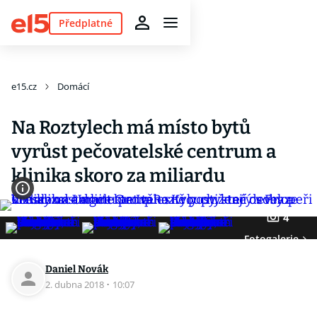
Předplatné
e15.cz
Domácí
Na Roztylech má místo bytů
vyrůst pečovatelské centrum a
klinika skoro za miliardu
4
Fotogalerie
Daniel Novák
2. dubna 2018
·
10:07