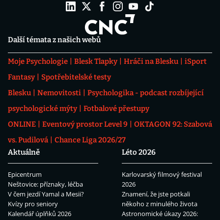
Další témata z našich webů
Moje Psychologie
Blesk Tlapky
Hráči na Blesku
iSport
Fantasy
Spotřebitelské testy
Blesku
Nemovitosti
Psychologika - podcast rozbíjející
psychologické mýty
Fotbalové přestupy
ONLINE
Eventový prostor Level 9
OKTAGON 92: Szabová
vs. Pudilová
Chance Liga 2026/27
Aktuálně
Léto 2026
Epicentrum
Karlovarský filmový festival
Neštovice: příznaky, léčba
2026
V čem jezdí Yamal a Mesii?
Znamení, že jste potkali
Kvízy pro seniory
někoho z minulého života
Kalendář úplňků 2026
Astronomické úkazy 2026: