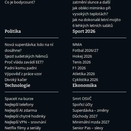
Co je bodycount?
zatmění slunce a další
Jak obléci miminko při
vysokých teplotách?
Jak na dokonalé letní mojito
6 lehkých letních salátů
Politika
Sport 2026
Nová superdávka: kdo na ní
MMA
dosáhne?
Fotbal 2026/27
Sjezd sudetských Němců
Hokej 2026
Proč vláda zavádí EET?
Tenis 2026
Padni komu padni
F1 2026
Výpověď z práce vzor
Atletika 2026
Divoký kačer
Cyklistika 2026
Technologie
Ekonomika
SpaceX na burze
Smrt OSVČ
Nejlepší telefony
Spořicí účty
Nejlepší AI zdarma
Superdávka – změny
Nejlepší chytré hodinky
Důchody 2027
Nejlepší VPN – srovnání
Minimální mzda 2027
Netflix filmy a seriály
Senior Pas – slevy