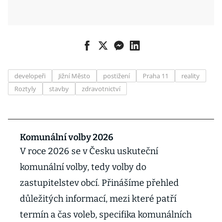
developeři
Jižní Město
postižení
Praha 11
reality
Roztyly
stavby
zdravotnictví
Komunální volby 2026
V roce 2026 se v Česku uskuteční
komunální volby, tedy volby do
zastupitelstev obcí. Přinášíme přehled
důležitých informací, mezi které patří
termín a čas voleb, specifika komunálních