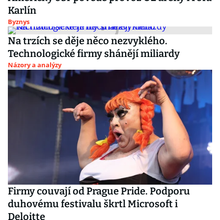
Karlín
Byznys
Na trzích se děje něco nezvyklého.
Technologické firmy shánějí miliardy
Názory a analýzy
Firmy couvají od Prague Pride. Podporu
duhovému festivalu škrtl Microsoft i
Deloitte