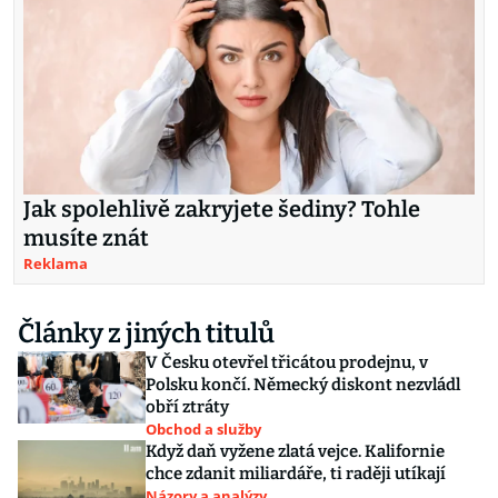
Jak spolehlivě zakryjete šediny? Tohle
musíte znát
Reklama
Články z jiných titulů
V Česku otevřel třicátou prodejnu, v
Polsku končí. Německý diskont nezvládl
obří ztráty
Obchod a služby
Když daň vyžene zlatá vejce. Kalifornie
chce zdanit miliardáře, ti raději utíkají
Názory a analýzy