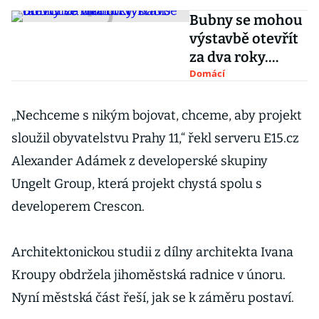
Bubny se mohou
výstavbě otevřít
za dva roky.
Babiš tam chce
Domácí
vládní čtvrť
„Nechceme s nikým bojovat, chceme, aby projekt
sloužil obyvatelstvu Prahy 11,“ řekl serveru E15.cz
Alexander Adámek z developerské skupiny
Ungelt Group, která projekt chystá spolu s
developerem Crescon.
Architektonickou studii z dílny architekta Ivana
Kroupy obdržela jihoměstská radnice v únoru.
Nyní městská část řeší, jak se k záměru postaví.