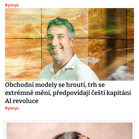
Byznys
Obchodní modely se hroutí, trh se
extrémně mění, předpovídají čeští kapitáni
AI revoluce
Byznys