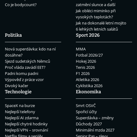
Co je bodycount?
zatmění slunce a další
Jak obléci miminko při
vysokých teplotách?
Jak na dokonalé letní mojito
6 lehkých letních salátů
Politika
Sport 2026
Nová superdávka: kdo na ní
MMA
dosáhne?
Fotbal 2026/27
Sjezd sudetských Němců
Hokej 2026
Proč vláda zavádí EET?
Tenis 2026
Padni komu padni
F1 2026
Výpověď z práce vzor
Atletika 2026
Divoký kačer
Cyklistika 2026
Technologie
Ekonomika
SpaceX na burze
Smrt OSVČ
Nejlepší telefony
Spořicí účty
Nejlepší AI zdarma
Superdávka – změny
Nejlepší chytré hodinky
Důchody 2027
Nejlepší VPN – srovnání
Minimální mzda 2027
Netflix filmy a seriály
Senior Pas – slevy