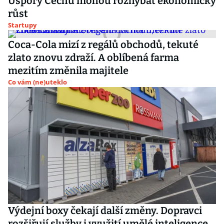
Úspory Čechů mohou rozhýbat ekonomický
růst
Startupy
Coca-Cola mizí z regálů obchodů, tekuté
zlato znovu zdraží. A oblíbená farma
mezitím změnila majitele
Co vám (ne)uteklo
Výdejní boxy čekají další změny. Dopravci
rozšiřují služby i využití umělé inteligence