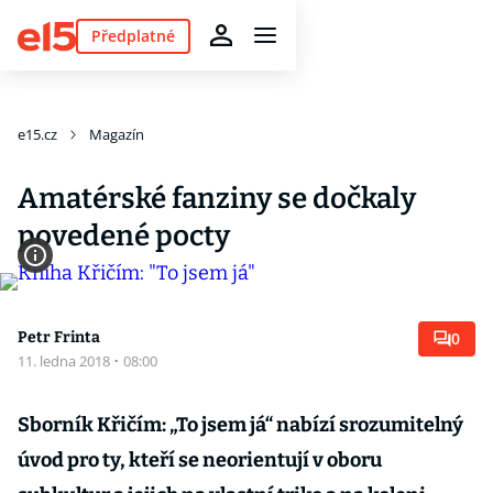
Předplatné
e15.cz
Magazín
Amatérské fanziny se dočkaly
povedené pocty
Petr Frinta
0
11. ledna 2018
·
08:00
Sborník Křičím: „To jsem já“ nabízí srozumitelný
úvod pro ty, kteří se neorientují v oboru