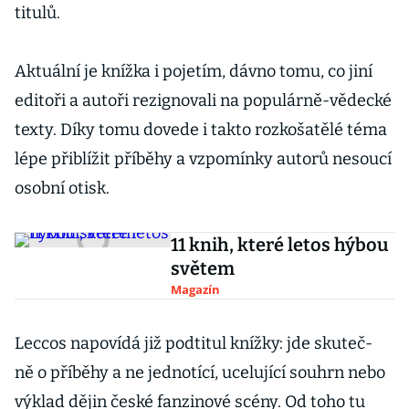
titulů.
Aktuální je knížka i pojetím, dávno tomu, co jiní
editoři a autoři rezignovali na populárně-vědecké
texty. Díky tomu dovede i takto rozkošatělé téma
lépe přiblížit příběhy a vzpomínky autorů nesoucí
osobní otisk.
11 knih, které letos hýbou
světem
Magazín
Leccos napovídá již podtitul knížky: jde skuteč-
ně o příběhy a ne jednotící, ucelující souhrn nebo
výklad dějin české fanzinové scény. Od toho tu