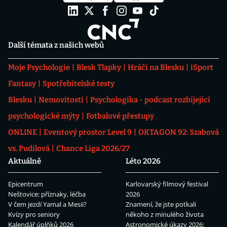
Další témata z našich webů
Moje Psychologie
Blesk Tlapky
Hráči na Blesku
iSport
Fantasy
Spotřebitelské testy
Blesku
Nemovitosti
Psychologika - podcast rozbíjející
psychologické mýty
Fotbalové přestupy
ONLINE
Eventový prostor Level 9
OKTAGON 92: Szabová
vs. Pudilová
Chance Liga 2026/27
Aktuálně
Léto 2026
Epicentrum
Karlovarský filmový festival
Neštovice: příznaky, léčba
2026
V čem jezdí Yamal a Mesii?
Znamení, že jste potkali
Kvízy pro seniory
někoho z minulého života
Kalendář úplňků 2026
Astronomické úkazy 2026: