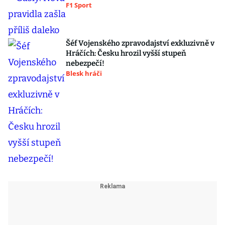
F1 Sport
Šéf Vojenského zpravodajství exkluzivně v
Hráčích: Česku hrozil vyšší stupeň
nebezpečí!
Blesk hráči