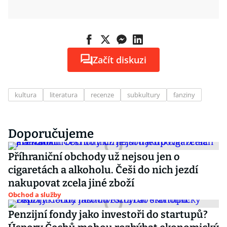
Začít diskuzi
kultura
literatura
recenze
subkultury
fanziny
Doporučujeme
Příhraniční obchody už nejsou jen o
cigaretách a alkoholu. Češi do nich jezdí
nakupovat zcela jiné zboží
Obchod a služby
Penzijní fondy jako investoři do startupů?