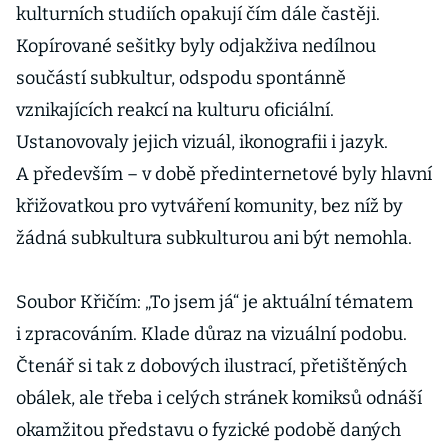
kulturních studiích opakují čím dále častěji.
Kopírované sešitky byly odjakživa nedílnou
součástí subkultur, odspodu spontánně
vznikajících reakcí na kulturu oficiální.
Ustanovovaly jejich vizuál, ikonografii i jazyk.
A především – v době předinternetové byly hlavní
křižovatkou pro vytváření komunity, bez níž by
žádná subkultura subkulturou ani být nemohla.
Soubor Křičím: „To jsem já“ je aktuální tématem
i zpracováním. Klade důraz na vizuální podobu.
Čtenář si tak z dobových ilustrací, přetištěných
obálek, ale třeba i celých stránek komiksů odnáší
okamžitou představu o fyzické podobě daných