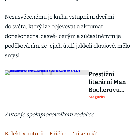
Nezasvěcenému je kniha vstupními dveřmi
do světa, který lze objevovat a zkoumat
donekonečna, zasvě- ceným a zúčastněným je
poděkováním, že jejich úsilí, jakkoli okrajové, mělo
smysl.
Prestižní
literární Man
Bookerovu
cenu získal
Magazín
román
o Lincolnovi
Autor je spolupracovníkem redakce
na hřbitově
od
Kolektiv autorů – Křičím: „To jsem já“