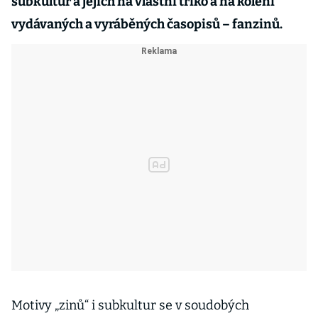
subkultur a jejich na vlastní triko a na koleni
vydávaných a vyráběných časopisů – fanzinů.
Motivy „zinů“ i subkultur se v soudobých