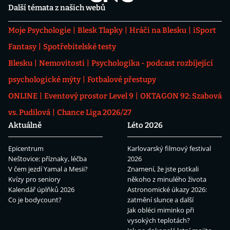
Další témata z našich webů
Moje Psychologie
Blesk Tlapky
Hráči na Blesku
iSport
Fantasy
Spotřebitelské testy
Blesku
Nemovitosti
Psychologika - podcast rozbíjející
psychologické mýty
Fotbalové přestupy
ONLINE
Eventový prostor Level 9
OKTAGON 92: Szabová
vs. Pudilová
Chance Liga 2026/27
Aktuálně
Léto 2026
Epicentrum
Karlovarský filmový festival
Neštovice: příznaky, léčba
2026
V čem jezdí Yamal a Mesii?
Znamení, že jste potkali
Kvízy pro seniory
někoho z minulého života
Kalendář úplňků 2026
Astronomické úkazy 2026:
Co je bodycount?
zatmění slunce a další
Jak obléci miminko při
vysokých teplotách?