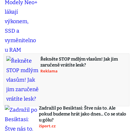
Řekněte STOP mdlým vlasům! Jak jim
zaručeně vrátíte lesk?
Reklama
Zadražil po Besiktasi: Štve nás to. Ale
pokud budeme hrát jako dnes... Co se stalo
u gólu?
iSport.cz