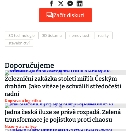
Začít diskuzi
3D technologie
3D tiskárna
nemovitosti
reality
stavebnictví
Doporučujeme
Železniční zakázka století míří k Českým
drahám. Jako vítěze je schválili středočeští
radní
Doprava a logistika
Jedna česká iluze se právě rozpadá. Zelená
transformace je pojistkou proti chaosu
Názory a analýzy