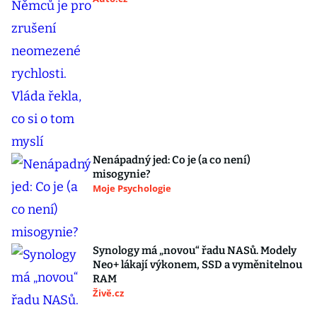
Nenápadný jed: Co je (a co není)
misogynie?
Moje Psychologie
Synology má „novou“ řadu NASů. Modely
Neo+ lákají výkonem, SSD a vyměnitelnou
RAM
Živě.cz