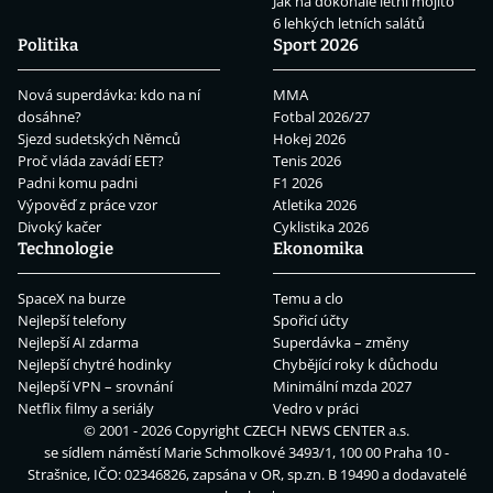
Jak na dokonalé letní mojito
6 lehkých letních salátů
Politika
Sport 2026
Nová superdávka: kdo na ní
MMA
dosáhne?
Fotbal 2026/27
Sjezd sudetských Němců
Hokej 2026
Proč vláda zavádí EET?
Tenis 2026
Padni komu padni
F1 2026
Výpověď z práce vzor
Atletika 2026
Divoký kačer
Cyklistika 2026
Technologie
Ekonomika
SpaceX na burze
Temu a clo
Nejlepší telefony
Spořicí účty
Nejlepší AI zdarma
Superdávka – změny
Nejlepší chytré hodinky
Chybějící roky k důchodu
Nejlepší VPN – srovnání
Minimální mzda 2027
Netflix filmy a seriály
Vedro v práci
© 2001 - 2026 Copyright
CZECH NEWS CENTER a.s.
se sídlem náměstí Marie Schmolkové 3493/1, 100 00 Praha 10 -
Strašnice, IČO: 02346826, zapsána v OR, sp.zn. B 19490 a dodavatelé