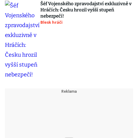
Šéf Vojenského zpravodajství exkluzivně v
Hráčích: Česku hrozil vyšší stupeň
nebezpečí!
Blesk hráči