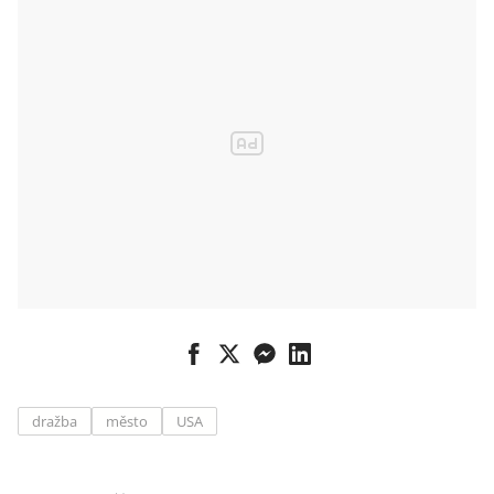
dražba
město
USA