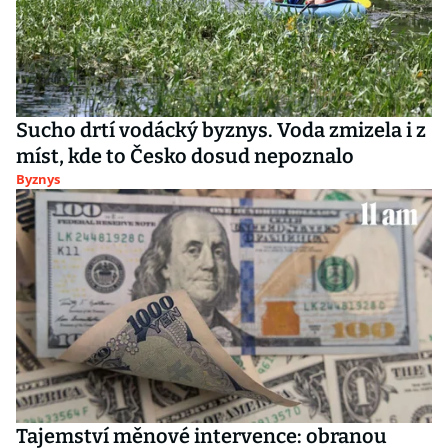
Sucho drtí vodácký byznys. Voda zmizela i z
míst, kde to Česko dosud nepoznalo
Byznys
Tajemství měnové intervence: obranou