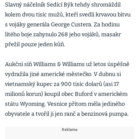
Slavný náčelník Sedící Býk tehdy shromáždil
kolem dvou tisíc mužů, kteří svedli krvavou bitvu
s vojáky generála George Custera. Za hodinu
lítého boje zahynulo 268 jeho vojáků, masakr
přežil pouze jeden kůň.
Aukční síň Williams & Williams už letos úspěšně
vydražila jiné americké městečko. V dubnu si
vietnamský kupec za 900 tisíc dolarů (asi 17
milionů korun) koupil obec Buford v americkém
státu Wyoming. Vesnice přitom měla jediného
obyvatele a tvořil ji jen ranč a benzinová pumpa.