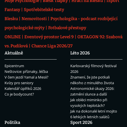
Moje Psychologie
Blesk Tlapky
Hráči na Blesku
iSport
Fantasy
Spotřebitelské testy
Blesku
Nemovitosti
Psychologika - podcast rozbíjející
psychologické mýty
Fotbalové přestupy
ONLINE
Eventový prostor Level 9
OKTAGON 92: Szabová
vs. Pudilová
Chance Liga 2026/27
Aktuálně
Léto 2026
Epicentrum
Karlovarský filmový festival
Neštovice: příznaky, léčba
2026
V čem jezdí Yamal a Mesii?
Znamení, že jste potkali
Kvízy pro seniory
někoho z minulého života
Kalendář úplňků 2026
Astronomické úkazy 2026:
Co je bodycount?
zatmění slunce a další
Jak obléci miminko při
vysokých teplotách?
Jak na dokonalé letní mojito
6 lehkých letních salátů
Politika
Sport 2026