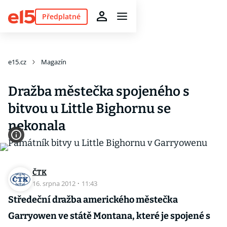
Předplatné
e15.cz
Magazín
Dražba městečka spojeného s
bitvou u Little Bighornu se
nekonala
ČTK
16. srpna 2012
·
11:43
Středeční dražba amerického městečka
Garryowen ve státě Montana, které je spojené s