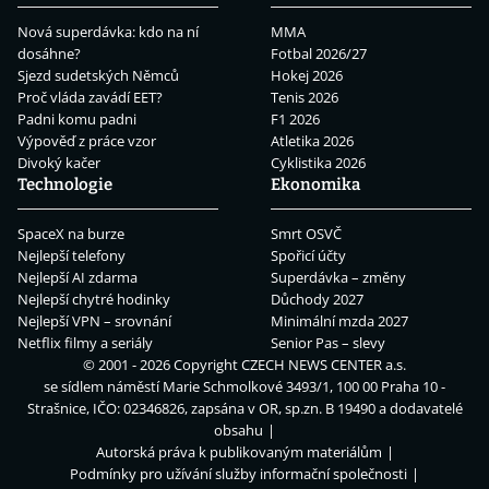
Nová superdávka: kdo na ní
MMA
dosáhne?
Fotbal 2026/27
Sjezd sudetských Němců
Hokej 2026
Proč vláda zavádí EET?
Tenis 2026
Padni komu padni
F1 2026
Výpověď z práce vzor
Atletika 2026
Divoký kačer
Cyklistika 2026
Technologie
Ekonomika
SpaceX na burze
Smrt OSVČ
Nejlepší telefony
Spořicí účty
Nejlepší AI zdarma
Superdávka – změny
Nejlepší chytré hodinky
Důchody 2027
Nejlepší VPN – srovnání
Minimální mzda 2027
Netflix filmy a seriály
Senior Pas – slevy
© 2001 - 2026 Copyright
CZECH NEWS CENTER a.s.
se sídlem náměstí Marie Schmolkové 3493/1, 100 00 Praha 10 -
Strašnice, IČO: 02346826, zapsána v OR, sp.zn. B 19490 a dodavatelé
obsahu
Autorská práva k publikovaným materiálům
Podmínky pro užívání služby informační společnosti