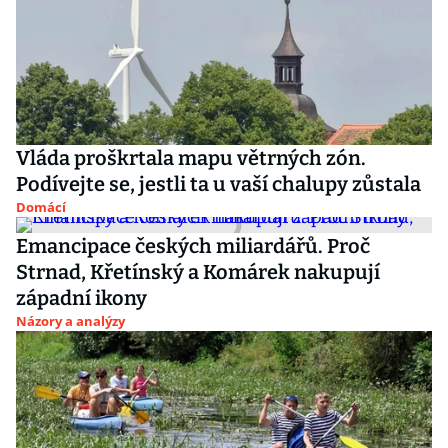
Vláda proškrtala mapu větrných zón.
Podívejte se, jestli ta u vaší chalupy zůstala
Domácí
Emancipace českých miliardářů. Proč
Strnad, Křetínský a Komárek nakupují
západní ikony
Názory a analýzy