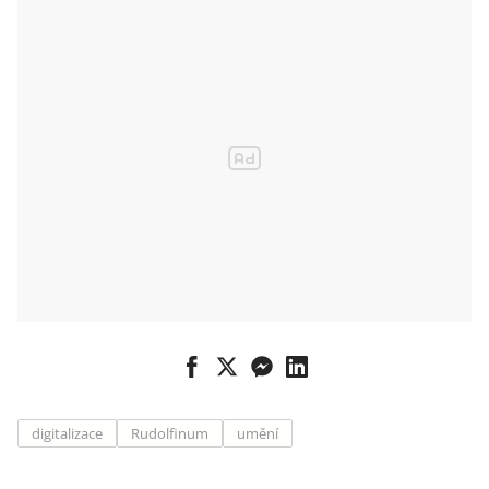
digitalizace
Rudolfinum
umění