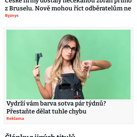
České firmy dostaly nečekanou zbraň přímo
z Bruselu. Nově mohou říct odběratelům ne
Byznys
Vydrží vám barva sotva pár týdnů?
Přestaňte dělat tuhle chybu
Reklama