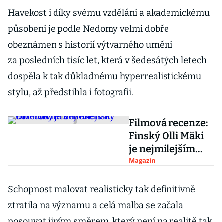
Havekost i díky svému vzdělání a akademickému
působení je podle Nedomy velmi dobře
obeznámen s historií výtvarného umění
za posledních tisíc let, která v šedesátých letech
dospěla k tak důkladnému hyperrealistickému
stylu, až předstihla i fotografii.
Filmová recenze:
Finský Olli Mäki
je nejmilejším
boxerským
Magazín
snímkem
Schopnost malovat realisticky tak definitivně
ztratila na významu a celá malba se začala
posouvat jiným směrem, který není na realitě tak