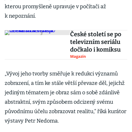
kterou promyšleně upravuje v počítači až
k nepoznání.
České století se po
televizním seriálu
dočkalo i komiksu
Magazín
„Vývoj jeho tvorby směřuje k redukci významů
zobrazení, a tím ke stále větší převaze děl, jejichž
jediným tématem je obraz sám o sobě zdánlivě
abstraktní, svým způsobem odcizený svému
původnímu účelu zobrazovat realitu,“ říká kurátor
výstavy Petr Nedoma.