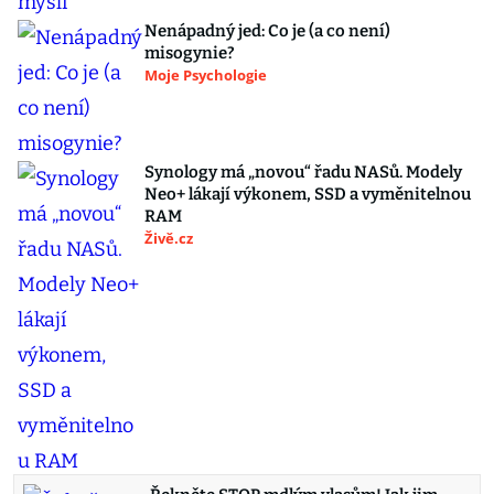
Nenápadný jed: Co je (a co není)
misogynie?
Moje Psychologie
Synology má „novou“ řadu NASů. Modely
Neo+ lákají výkonem, SSD a vyměnitelnou
RAM
Živě.cz