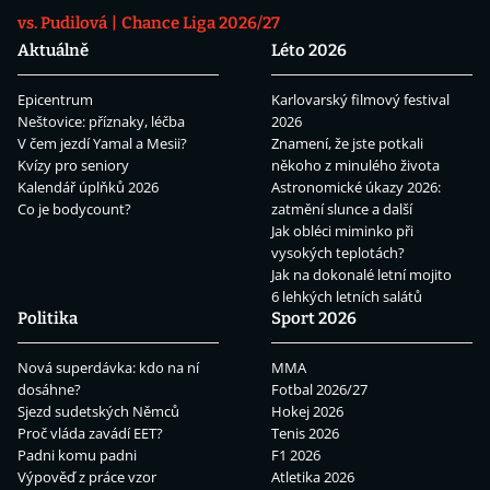
vs. Pudilová
Chance Liga 2026/27
Aktuálně
Léto 2026
Epicentrum
Karlovarský filmový festival
Neštovice: příznaky, léčba
2026
V čem jezdí Yamal a Mesii?
Znamení, že jste potkali
Kvízy pro seniory
někoho z minulého života
Kalendář úplňků 2026
Astronomické úkazy 2026:
Co je bodycount?
zatmění slunce a další
Jak obléci miminko při
vysokých teplotách?
Jak na dokonalé letní mojito
6 lehkých letních salátů
Politika
Sport 2026
Nová superdávka: kdo na ní
MMA
dosáhne?
Fotbal 2026/27
Sjezd sudetských Němců
Hokej 2026
Proč vláda zavádí EET?
Tenis 2026
Padni komu padni
F1 2026
Výpověď z práce vzor
Atletika 2026