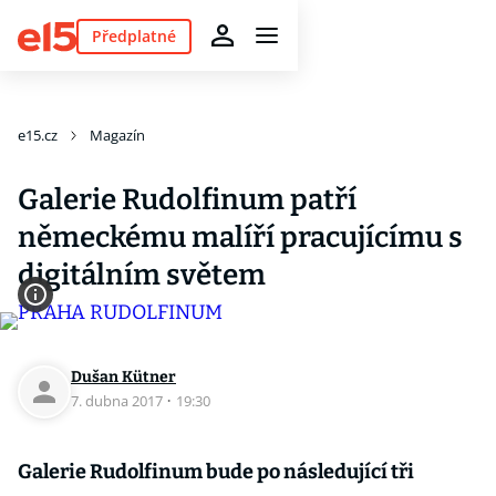
Předplatné
e15.cz
Magazín
Galerie Rudolfinum patří
německému malíří pracujícímu s
digitálním světem
Dušan Kütner
7. dubna 2017
·
19:30
Galerie Rudolfinum bude po následující tři