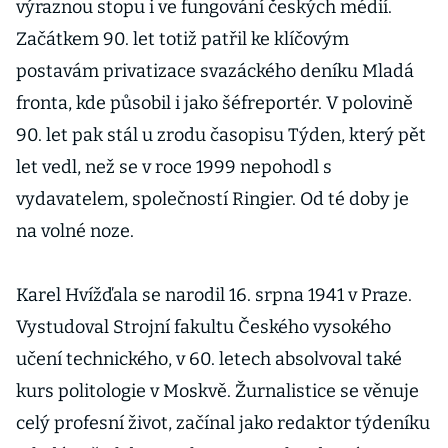
výraznou stopu i ve fungování českých médií.
Začátkem 90. let totiž patřil ke klíčovým
postavám privatizace svazáckého deníku Mladá
fronta, kde působil i jako šéfreportér. V polovině
90. let pak stál u zrodu časopisu Týden, který pět
let vedl, než se v roce 1999 nepohodl s
vydavatelem, společností Ringier. Od té doby je
na volné noze.
Karel Hvížďala se narodil 16. srpna 1941 v Praze.
Vystudoval Strojní fakultu Českého vysokého
učení technického, v 60. letech absolvoval také
kurs politologie v Moskvě. Žurnalistice se věnuje
celý profesní život, začínal jako redaktor týdeníku