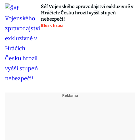
Šéf Vojenského zpravodajství exkluzivně v
Hráčích: Česku hrozil vyšší stupeň
nebezpečí!
Blesk hráči