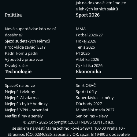
Jak na dokonalé letní mojito
6 lehkých letních salátů
Politika
Sport 2026
Nová superdávka: kdo na ní
MMA
dosáhne?
Fotbal 2026/27
Sjezd sudetských Němců
Hokej 2026
Proč vláda zavádí EET?
Tenis 2026
Padni komu padni
F1 2026
Výpověď z práce vzor
Atletika 2026
Divoký kačer
Cyklistika 2026
Technologie
Ekonomika
SpaceX na burze
Smrt OSVČ
Nejlepší telefony
Spořicí účty
Nejlepší AI zdarma
Superdávka – změny
Nejlepší chytré hodinky
Důchody 2027
Nejlepší VPN – srovnání
Minimální mzda 2027
Netflix filmy a seriály
Senior Pas – slevy
© 2001 - 2026 Copyright
CZECH NEWS CENTER a.s.
se sídlem náměstí Marie Schmolkové 3493/1, 100 00 Praha 10 -
Strašnice, IČO: 02346826, zapsána v OR, sp.zn. B 19490 a dodavatelé