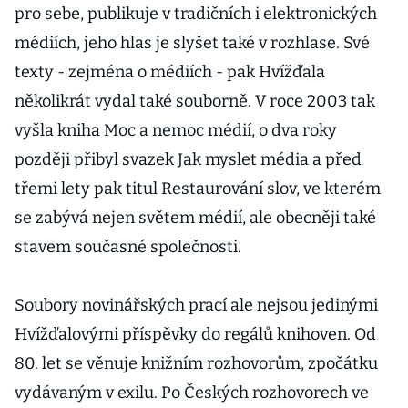
pro sebe, publikuje v tradičních i elektronických
médiích, jeho hlas je slyšet také v rozhlase. Své
texty - zejména o médiích - pak Hvížďala
několikrát vydal také souborně. V roce 2003 tak
vyšla kniha Moc a nemoc médií, o dva roky
později přibyl svazek Jak myslet média a před
třemi lety pak titul Restaurování slov, ve kterém
se zabývá nejen světem médií, ale obecněji také
stavem současné společnosti.
Soubory novinářských prací ale nejsou jedinými
Hvížďalovými příspěvky do regálů knihoven. Od
80. let se věnuje knižním rozhovorům, zpočátku
vydávaným v exilu. Po Českých rozhovorech ve