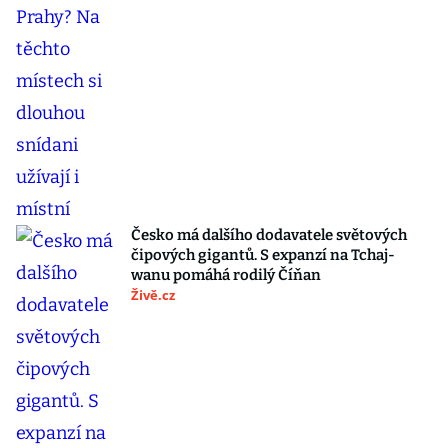
Česko má dalšího dodavatele světových
čipových gigantů. S expanzí na Tchaj-
wanu pomáhá rodilý Číňan
Živě.cz