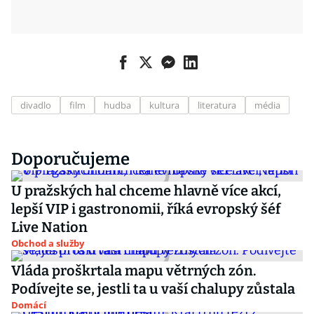
divadlo
film
hudba
kultura
literatura
média
Doporučujeme
U pražských hal chceme hlavně více akcí,
lepší VIP i gastronomii, říká evropský šéf
Live Nation
Obchod a služby
Vláda proškrtala mapu větrných zón.
Podívejte se, jestli ta u vaší chalupy zůstala
Domácí