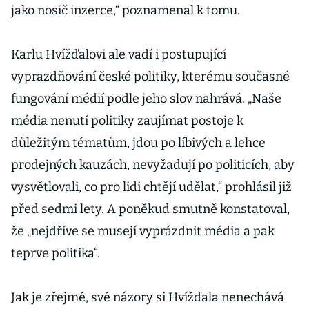
jako nosič inzerce,“ poznamenal k tomu.
Karlu Hvížďalovi ale vadí i postupující
vyprazdňování české politiky, kterému současné
fungování médií podle jeho slov nahrává. „Naše
média nenutí politiky zaujímat postoje k
důležitým tématům, jdou po líbivých a lehce
prodejných kauzách, nevyžadují po politicích, aby
vysvětlovali, co pro lidi chtějí udělat,“ prohlásil již
před sedmi lety. A poněkud smutně konstatoval,
že „nejdříve se musejí vyprázdnit média a pak
teprve politika“.
Jak je zřejmé, své názory si Hvížďala nenechává