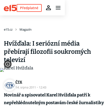
Předplatné
e15.cz
Magazín
Hvížďala: I seriózní média
přebírají filozofii soukromých
televizí
ČTK
14. srpna 2011
·
12:43
Novinář a spisovatel Karel Hvížďala patří k
nepřehlédnutelným postavám české žurnalistiky