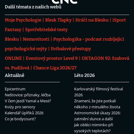
Další témata z našich webů
Moje Psychologie
Blesk Tlapky
Hráči na Blesku
iSport
Fantasy
Spotřebitelské testy
Blesku
Nemovitosti
Psychologika - podcast rozbíjející
psychologické mýty
Fotbalové přestupy
ONLINE
Eventový prostor Level 9
OKTAGON 92: Szabová
vs. Pudilová
Chance Liga 2026/27
Aktuálně
Léto 2026
Epicentrum
Karlovarský filmový festival
Neštovice: příznaky, léčba
2026
V čem jezdí Yamal a Mesii?
Znamení, že jste potkali
Kvízy pro seniory
někoho z minulého života
Kalendář úplňků 2026
Astronomické úkazy 2026:
Co je bodycount?
zatmění slunce a další
Jak obléci miminko při
vysokých teplotách?