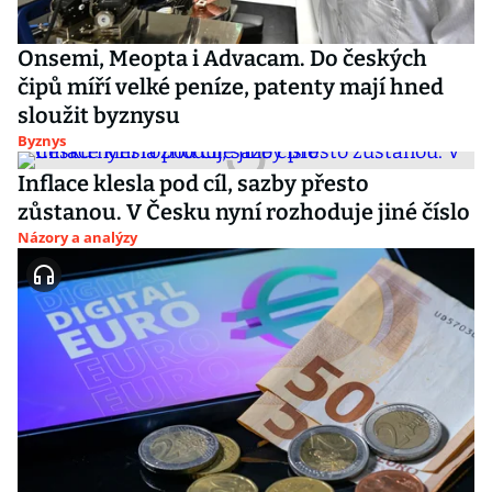
Onsemi, Meopta i Advacam. Do českých
čipů míří velké peníze, patenty mají hned
sloužit byznysu
Byznys
Inflace klesla pod cíl, sazby přesto
zůstanou. V Česku nyní rozhoduje jiné číslo
Názory a analýzy