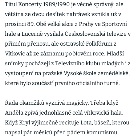
Titul Koncerty 1989/1990 je věcně správný, ale
většina ze dvou desítek nahrávek vznikla už v
prosinci 89. Obě velké akce z Prahy ve Sportovní
hale a Lucerně vysílala Československá televize v
přímém přenosu, ale ostravské Folkfórum z
Vítkovic až ze záznamu po Novém roce. Mladší
snímky pocházejí z Televizního klubu mladých i z
vystoupení na pražské Vysoké škole zemědělské,
které bylo součástí prvního oficiálního turné.
Řada okamžiků vyznívá magicky. Třeba když
Anděla zpívá jednohlasně celá vítkovická hala.
Když Kryl výjimečně recituje Lota, báseň, kterou
napsal pár měsíců před pádem komunismu,