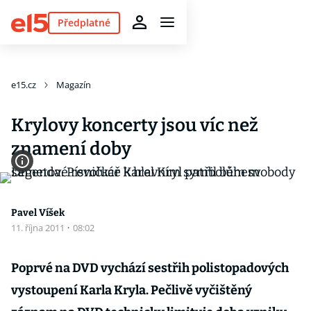
Předplatné
e15.cz
Magazín
Krylovy koncerty jsou víc než
znamení doby
Pavel Víšek
11. října 2011
·
08:02
Poprvé na DVD vychází sestřih polistopadových
vystoupení Karla Kryla. Pečlivě vyčištěný