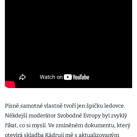
Písně samotné vlastně tvoří jen špičku ledovce.
Někdejší moderátor Svobodné Evropy byl zvyklý
říkat, co si myslí. Ve zmíněném dokumentu, který
otevírá skladba Kádrují mě s aktualizovaným