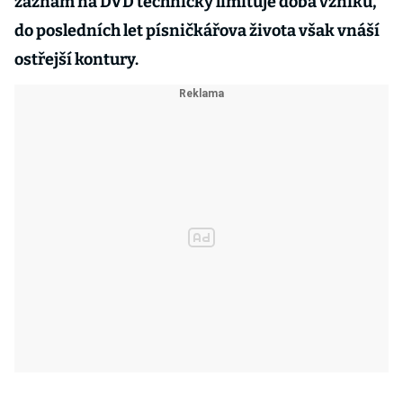
záznam na DVD technicky limituje doba vzniku,
do posledních let písničkářova života však vnáší
ostřejší kontury.