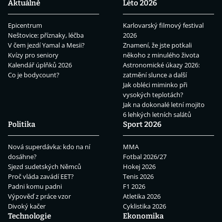
Aktuálně
Léto 2026
Epicentrum
Karlovarský filmový festival
Neštovice: příznaky, léčba
2026
V čem jezdí Yamal a Mesii?
Znamení, že jste potkali
Kvízy pro seniory
někoho z minulého života
Kalendář úplňků 2026
Astronomické úkazy 2026:
Co je bodycount?
zatmění slunce a další
Jak obléci miminko při
vysokých teplotách?
Jak na dokonalé letní mojito
6 lehkých letních salátů
Politika
Sport 2026
Nová superdávka: kdo na ní
MMA
dosáhne?
Fotbal 2026/27
Sjezd sudetských Němců
Hokej 2026
Proč vláda zavádí EET?
Tenis 2026
Padni komu padni
F1 2026
Výpověď z práce vzor
Atletika 2026
Divoký kačer
Cyklistika 2026
Technologie
Ekonomika