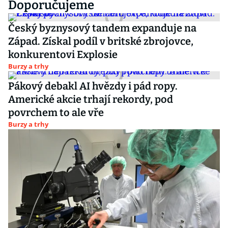
Doporučujeme
Český byznysový tandem expanduje na
Západ. Získal podíl v britské zbrojovce,
konkurentovi Explosie
Burzy a trhy
Pákový debakl AI hvězdy i pád ropy.
Americké akcie trhají rekordy, pod
povrchem to ale vře
Burzy a trhy