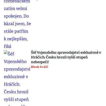
Šéf Vojenského zpravodajství exkluzivně v
Hráčích: Česku hrozil vyšší stupeň
nebezpečí!
Blesk hráči