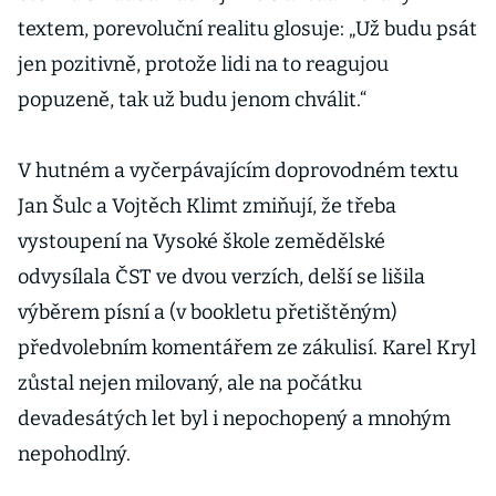
textem, porevoluční realitu glosuje: „Už budu psát
jen pozitivně, protože lidi na to reagujou
popuzeně, tak už budu jenom chválit.“
V hutném a vyčerpávajícím doprovodném textu
Jan Šulc a Vojtěch Klimt zmiňují, že třeba
vystoupení na Vysoké škole zemědělské
odvysílala ČST ve dvou verzích, delší se lišila
výběrem písní a (v bookletu přetištěným)
předvolebním komentářem ze zákulisí. Karel Kryl
zůstal nejen milovaný, ale na počátku
devadesátých let byl i nepochopený a mnohým
nepohodlný.