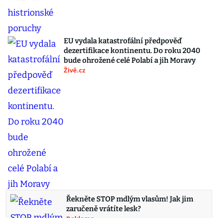
EU vydala katastrofální předpověď
dezertifikace kontinentu. Do roku 2040
bude ohrožené celé Polabí a jih Moravy
Živě.cz
Řekněte STOP mdlým vlasům! Jak jim
zaručeně vrátíte lesk?