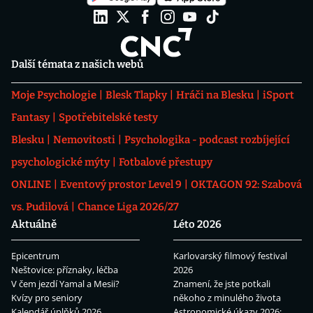
Další témata z našich webů
Moje Psychologie
Blesk Tlapky
Hráči na Blesku
iSport
Fantasy
Spotřebitelské testy
Blesku
Nemovitosti
Psychologika - podcast rozbíjející
psychologické mýty
Fotbalové přestupy
ONLINE
Eventový prostor Level 9
OKTAGON 92: Szabová
vs. Pudilová
Chance Liga 2026/27
Aktuálně
Léto 2026
Epicentrum
Karlovarský filmový festival
Neštovice: příznaky, léčba
2026
V čem jezdí Yamal a Mesii?
Znamení, že jste potkali
Kvízy pro seniory
někoho z minulého života
Kalendář úplňků 2026
Astronomické úkazy 2026: