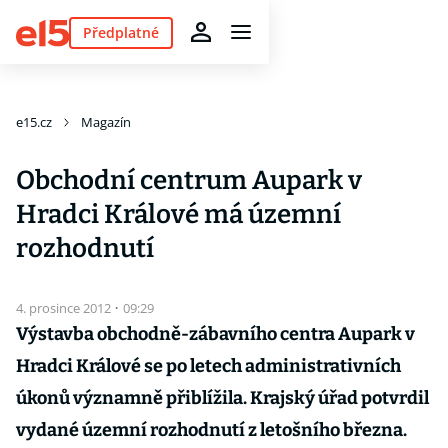
Předplatné
e15.cz
Magazín
Obchodní centrum Aupark v
Hradci Králové má územní
rozhodnutí
4. prosince 2012
·
09:29
Výstavba obchodně-zábavního centra Aupark v
Hradci Králové se po letech administrativních
úkonů významně přiblížila. Krajský úřad potvrdil
vydané územní rozhodnutí z letošního března.