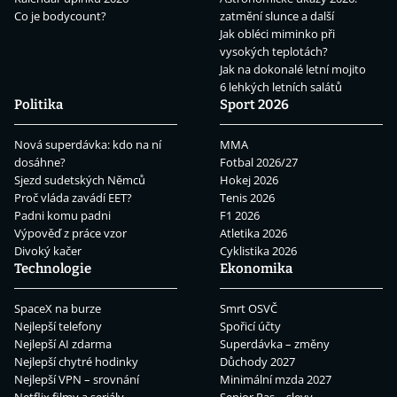
Co je bodycount?
zatmění slunce a další
Jak obléci miminko při
vysokých teplotách?
Jak na dokonalé letní mojito
6 lehkých letních salátů
Politika
Sport 2026
Nová superdávka: kdo na ní
MMA
dosáhne?
Fotbal 2026/27
Sjezd sudetských Němců
Hokej 2026
Proč vláda zavádí EET?
Tenis 2026
Padni komu padni
F1 2026
Výpověď z práce vzor
Atletika 2026
Divoký kačer
Cyklistika 2026
Technologie
Ekonomika
SpaceX na burze
Smrt OSVČ
Nejlepší telefony
Spořicí účty
Nejlepší AI zdarma
Superdávka – změny
Nejlepší chytré hodinky
Důchody 2027
Nejlepší VPN – srovnání
Minimální mzda 2027
Netflix filmy a seriály
Senior Pas – slevy