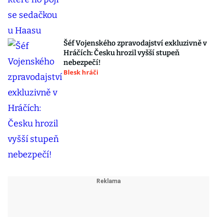
Šéf Vojenského zpravodajství exkluzivně v
Hráčích: Česku hrozil vyšší stupeň
nebezpečí!
Blesk hráči