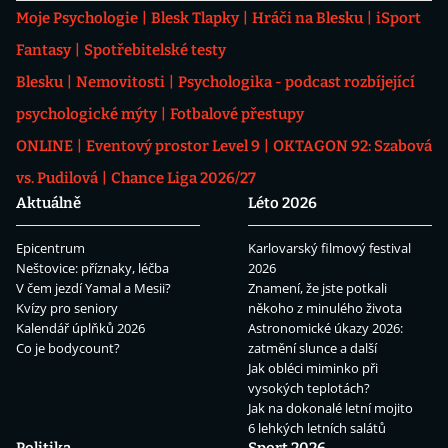
Moje Psychologie
Blesk Tlapky
Hráči na Blesku
iSport
Fantasy
Spotřebitelské testy
Blesku
Nemovitosti
Psychologika - podcast rozbíjející
psychologické mýty
Fotbalové přestupy
ONLINE
Eventový prostor Level 9
OKTAGON 92: Szabová
vs. Pudilová
Chance Liga 2026/27
Aktuálně
Léto 2026
Epicentrum
Karlovarský filmový festival
Neštovice: příznaky, léčba
2026
V čem jezdí Yamal a Mesii?
Znamení, že jste potkali
Kvízy pro seniory
někoho z minulého života
Kalendář úplňků 2026
Astronomické úkazy 2026:
Co je bodycount?
zatmění slunce a další
Jak obléci miminko při
vysokých teplotách?
Jak na dokonalé letní mojito
6 lehkých letních salátů
Politika
Sport 2026