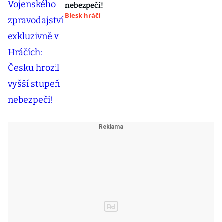
nebezpečí!
Blesk hráči