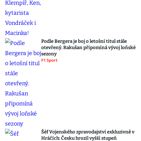
Podle Bergera je boj o letošní titul stále
otevřený. Rakušan připomíná vývoj loňské
sezony
F1 Sport
Šéf Vojenského zpravodajství exkluzivně v
Hráčích: Česku hrozil vyšší stupeň