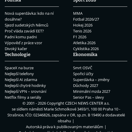
Nová superdávka: kdo na ní
MMA
dosáhne?
Fotbal 2026/27
Sjezd sudetských Němců
Hokej 2026
Proč vláda zavádí EET?
Tenis 2026
Padni komu padni
F1 2026
Výpověď z práce vzor
Atletika 2026
Divoký kačer
Cyklistika 2026
Technologie
Ekonomika
SpaceX na burze
Smrt OSVČ
Nejlepší telefony
Spořicí účty
Nejlepší AI zdarma
Superdávka – změny
Nejlepší chytré hodinky
Důchody 2027
Nejlepší VPN – srovnání
Minimální mzda 2027
Netflix filmy a seriály
Senior Pas – slevy
© 2001 - 2026 Copyright
CZECH NEWS CENTER a.s.
se sídlem náměstí Marie Schmolkové 3493/1, 100 00 Praha 10 -
Strašnice, IČO: 02346826, zapsána v OR, sp.zn. B 19490 a dodavatelé
obsahu
Autorská práva k publikovaným materiálům