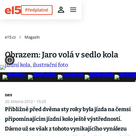
Předplatné
e15.cz
Magazín
Obrazem: Jaro volá v sedlo kola
nes
20. března 2012
·
15:29
Přibližně před dvěma sty roky byla jízda na čemsi
připomínajícím jízdní kolo ještě výstředností.
Dávno už se však z tohoto vynikajícího vynálezu