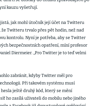
yní kauzu vyšetřují.
jistá, jak mohl útočník její účet na Twitteru
, že Twitteru trvalo přes pět hodin, než nad
u kontrolu. Nyní je potřeba, aby se Twitter
svých bezpečnostních opatření, míní profesor
niel Diermeier. „Pro Twitter je to teď velmi
 mohlo zabránit, kdyby Twitter měl pro
echnologii. Při takovém systému musí
 hesla ještě druhý kód, který se mění
íť ho zasílá uživateli do mobilu nebo jiného
oogle a Facebook již dvoustupňové ověřování