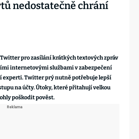
rtů nedostatečně chrání
ť Twitter pro zasílání krátkých textových zpráv
šími internetovými službami v zabezpečení
 experti. Twitter prý nutně potřebuje lepší
tupu na účty. Útoky, které přitahují velkou
mohly poškodit pověst.