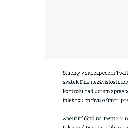
Slabiny v zabezpečení Twit
svátek Dne nezávislosti, k
kontrolu nad účtem zpravod
falešnou zprávu o úmrtí p
Zneužití účtů na Twitteru 
takzvané tweety, o Obamově