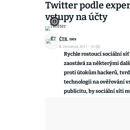
Twitter podle expe
vstupy na účty
,
ČTK
nes
8. července 2011
·
21:00
Rychle rostoucí sociální sí
zaostává za některými dal
proti útokům hackerů, tvrdí
technologii na ověřování vs
publicitu, by sociální síti 