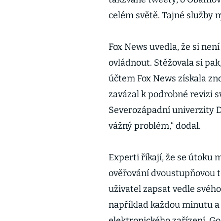
celém světě. Tajné služby n
Fox News uvedla, že si není 
ovládnout. Stěžovala si pak
účtem Fox News získala znov
zavázal k podrobné revizi 
Severozápadní univerzity Da
vážný problém,“ dodal.
Experti říkají, že se útoku
ověřování dvoustupňovou t
uživatel zapsat vedle svého
například každou minutu a s
elektronického zařízení. G