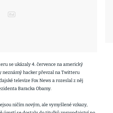
teru se ukázaly 4. července na americký
dy neznámý hacker převzal na Twitteru
ajské televize Fox News a rozeslal z něj
rezidenta Baracka Obamy.
nejsou ničím novým, ale vymyšlené vzkazy,
 úmrtí se dostaly do titulků zpravodajství po