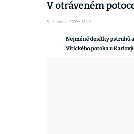
V otráveném potoce
31. července 2009
·
13:49
Nejméně desítky pstruhů a 
Vitického potoka u Karlový