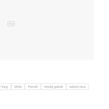
y Vary
Ohře
Pstruh
Vitický potok
údolní niva