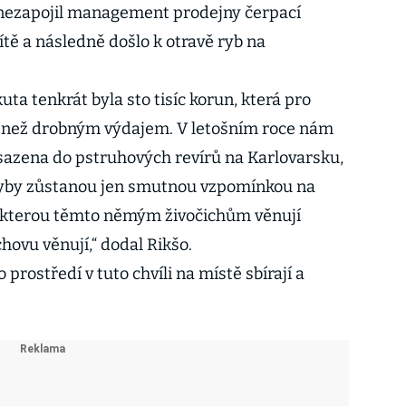
 nezapojil management prodejny čerpací
sítě a následně došlo k otravě ryb na
ta tenkrát byla sto tisíc korun, která pro
m než drobným výdajem. V letošním roce nám
sazena do pstruhových revírů na Karlovarsku,
 ryby zůstanou jen smutnou vzpomínkou na
, kterou těmto němým živočichům věnují
chovu věnují,“ dodal Rikšo.
 prostředí v tuto chvíli na místě sbírají a