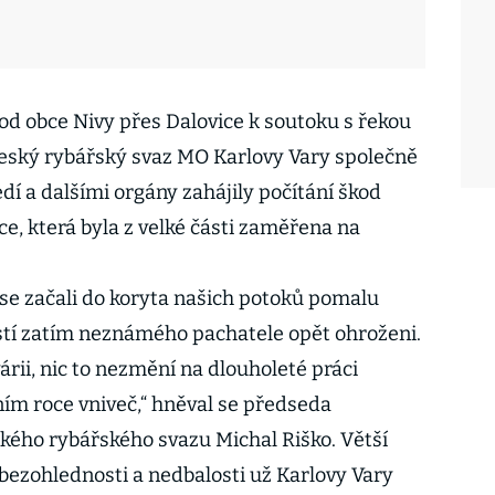
 od obce Nivy přes Dalovice k soutoku s řekou
Český rybářský svaz MO Karlovy Vary společně
edí a dalšími orgány zahájily počítání škod
e, která byla z velké části zaměřena na
í se začali do koryta našich potoků pomalu
stí zatím neznámého pachatele opět ohroženi.
rii, nic to nezmění na dlouholeté práci
šním roce vniveč,“ hněval se předseda
kého rybářského svazu Michal Riško. Větší
 bezohlednosti a nedbalosti už Karlovy Vary