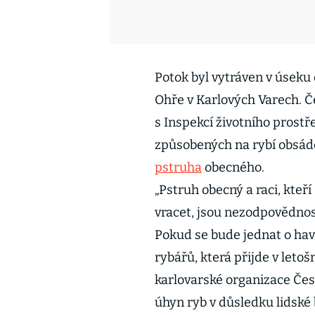
Potok byl vytráven v úseku
Ohře v Karlových Varech. 
s Inspekcí životního prostř
způsobených na rybí obsádc
pstruha
obecného.
„Pstruh obecný a raci, kteř
vracet, jsou nezodpovědno
Pokud se bude jednat o havá
rybářů, která přijde v leto
karlovarské organizace Čes
úhyn ryb v důsledku lidské