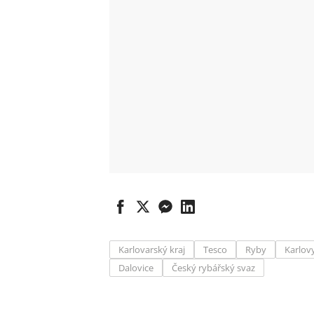
Karlovarský kraj
Tesco
Ryby
Karlov
Dalovice
Český rybářský svaz