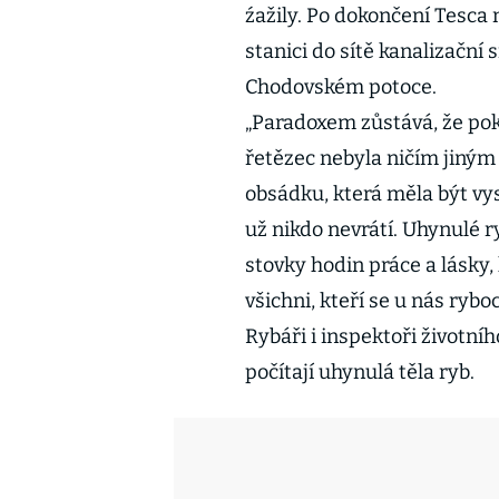
źažily. Po dokončení Tesca
stanici do sítě kanalizační 
Chodovském potoce.
„Paradoxem zůstává, že poku
řetězec nebyla ničím jiný
obsádku, která měla být vy
už nikdo nevrátí. Uhynulé
stovky hodin práce a lásky
všichni, kteří se u nás rybo
Rybáři i inspektoři životního
počítají uhynulá těla ryb.