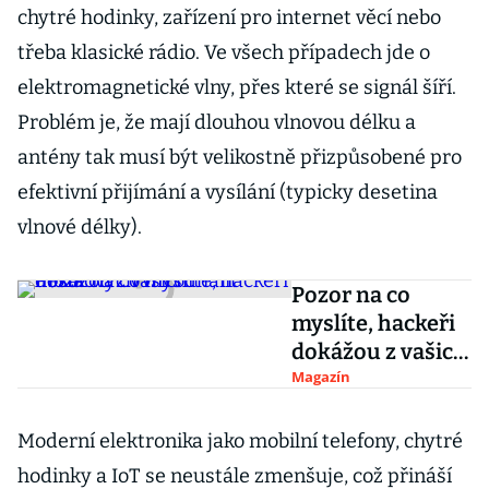
chytré hodinky, zařízení pro internet věcí nebo
třeba klasické rádio. Ve všech případech jde o
elektromagnetické vlny, přes které se signál šíří.
Problém je, že mají dlouhou vlnovou délku a
antény tak musí být velikostně přizpůsobené pro
efektivní přijímání a vysílání (typicky desetina
vlnové délky).
Pozor na co
myslíte, hackeři
dokážou z vašich
mozkových vln
Magazín
odhalit hesla
Moderní elektronika jako mobilní telefony, chytré
hodinky a IoT se neustále zmenšuje, což přináší