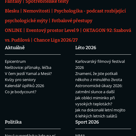
Fantasy
Spotřebitelské testy
Blesku
Nemovitosti
Psychologika - podcast rozbíjející
psychologické mýty
Fotbalové přestupy
ONLINE
Eventový prostor Level 9
OKTAGON 92: Szabová
vs. Pudilová
Chance Liga 2026/27
Aktuálně
Léto 2026
Epicentrum
Karlovarský filmový festival
Neštovice: příznaky, léčba
2026
V čem jezdí Yamal a Mesii?
Znamení, že jste potkali
Kvízy pro seniory
někoho z minulého života
Kalendář úplňků 2026
Astronomické úkazy 2026:
Co je bodycount?
zatmění slunce a další
Jak obléci miminko při
vysokých teplotách?
Jak na dokonalé letní mojito
6 lehkých letních salátů
Politika
Sport 2026
Nová superdávka: kdo na ní
MMA