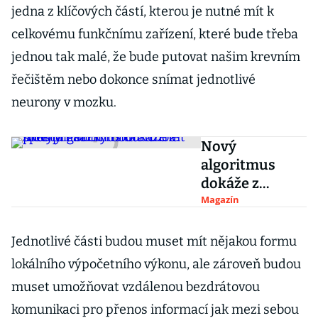
jedna z klíčových částí, kterou je nutné mít k
celkovému funkčnímu zařízení, které bude třeba
jednou tak malé, že bude putovat našim krevním
řečištěm nebo dokonce snímat jednotlivé
neurony v mozku.
Nový
algoritmus
dokáže z
ničeho naučit
Magazín
robota chodit
přes překážky i
Jednotlivé části budou muset mít nějakou formu
hrát různé
lokálního výpočetního výkonu, ale zároveň budou
sporty
muset umožňovat vzdálenou bezdrátovou
komunikaci pro přenos informací jak mezi sebou