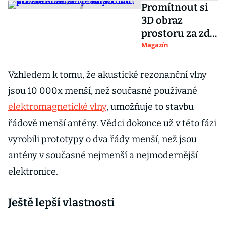
Promítnout si
3D obraz
prostoru za zdí
je kupodivu
Magazín
docela snadné.
Stačí k tomu
Vzhledem k tomu, že akustické rezonanční vlny
Wi-Fi
jsou 10 000x menší, než současné používané
elektromagnetické vlny
, umožňuje to stavbu
řádově menší antény. Vědci dokonce už v této fázi
vyrobili prototypy o dva řády menší, než jsou
antény v současné nejmenší a nejmodernější
elektronice.
Ještě lepší vlastnosti