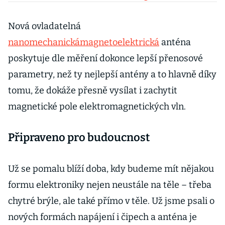
sestrojili auto z
cukrové řepy a
Nová ovladatelná
lnu
nanomechanická
magnetoelektrická
anténa
poskytuje dle měření dokonce lepší přenosové
parametry, než ty nejlepší antény a to hlavně díky
tomu, že dokáže přesně vysílat i zachytit
magnetické pole elektromagnetických vln.
Připraveno pro budoucnost
Už se pomalu blíží doba, kdy budeme mít nějakou
formu elektroniky nejen neustále na těle – třeba
chytré brýle, ale také přímo v těle. Už jsme psali o
nových formách napájení i čipech a anténa je