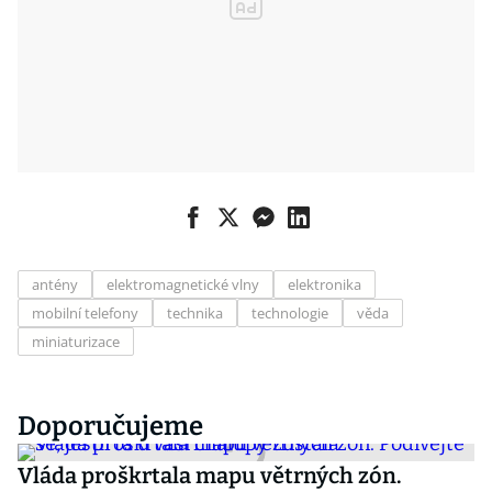
antény
elektromagnetické vlny
elektronika
mobilní telefony
technika
technologie
věda
miniaturizace
Doporučujeme
Vláda proškrtala mapu větrných zón.