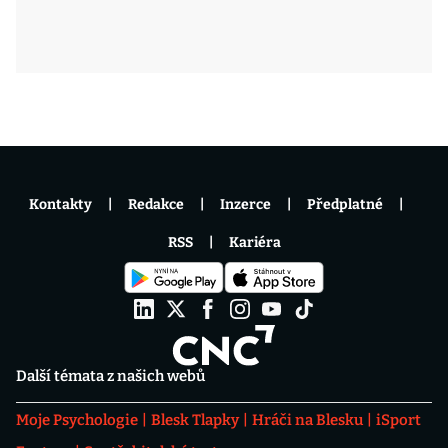
Kontakty
Redakce
Inzerce
Předplatné
RSS
Kariéra
Další témata z našich webů
Moje Psychologie
Blesk Tlapky
Hráči na Blesku
iSport