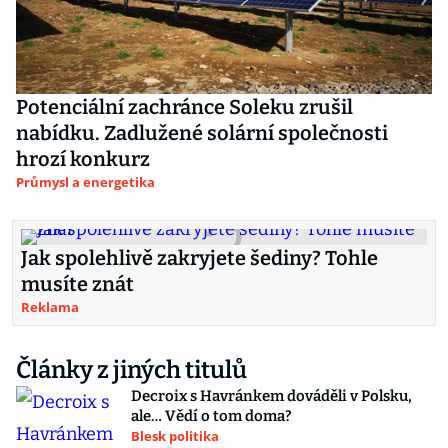
Potenciální zachránce Soleku zrušil
nabídku. Zadlužené solární společnosti
hrozí konkurz
Průmysl a energetika
Jak spolehlivě zakryjete šediny? Tohle
musíte znát
Reklama
Články z jiných titulů
Decroix s Havránkem dováděli v Polsku,
ale… Vědí o tom doma?
Blesk politika