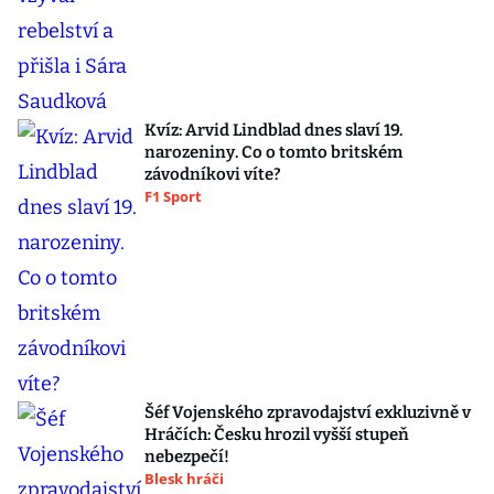
Kvíz: Arvid Lindblad dnes slaví 19.
narozeniny. Co o tomto britském
závodníkovi víte?
F1 Sport
Šéf Vojenského zpravodajství exkluzivně v
Hráčích: Česku hrozil vyšší stupeň
nebezpečí!
Blesk hráči