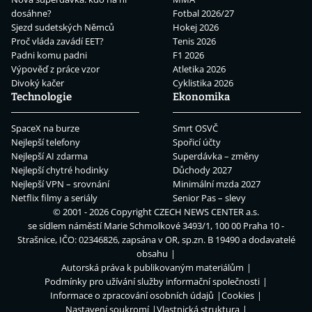
dosáhne?
Fotbal 2026/27
Sjezd sudetských Němců
Hokej 2026
Proč vláda zavádí EET?
Tenis 2026
Padni komu padni
F1 2026
Výpověď z práce vzor
Atletika 2026
Divoký kačer
Cyklistika 2026
Technologie
Ekonomika
SpaceX na burze
Smrt OSVČ
Nejlepší telefony
Spořicí účty
Nejlepší AI zdarma
Superdávka – změny
Nejlepší chytré hodinky
Důchody 2027
Nejlepší VPN – srovnání
Minimální mzda 2027
Netflix filmy a seriály
Senior Pas – slevy
© 2001 - 2026 Copyright
CZECH NEWS CENTER a.s.
se sídlem náměstí Marie Schmolkové 3493/1, 100 00 Praha 10 -
Strašnice, IČO: 02346826, zapsána v OR, sp.zn. B 19490 a dodavatelé
obsahu
Autorská práva k publikovaným materiálům
Podmínky pro užívání služby informační společnosti
Informace o zpracování osobních údajů
Cookies
Nastavení soukromí
Vlastnická struktura