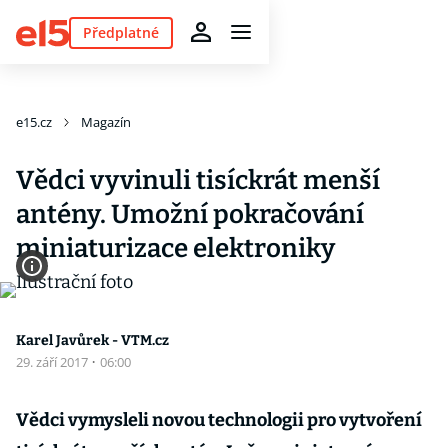
Předplatné
e15.cz
Magazín
Vědci vyvinuli tisíckrát menší
antény. Umožní pokračování
miniaturizace elektroniky
Karel Javůrek - VTM.cz
29. září 2017
·
06:00
Vědci vymysleli novou technologii pro vytvoření