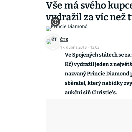
Vše má svého kupce
vydražil za víc než 
ČTK
17. dubna 2013
·
13:03
Ve Spojených státech se za
Kč) vydražil jeden z nejvě
nazvaný Princie Diamond po
sběratel, který nabídky zv
aukční síň Christie's.