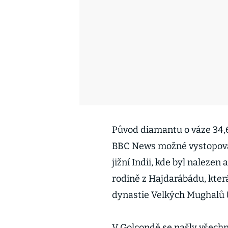
Původ diamantu o váze 34,6
BBC News možné vystopova
jižní Indii, kde byl nalezen 
rodině z Hajdarábádu, která
dynastie Velkých Mughalů 
V Golcondě se našly všechn