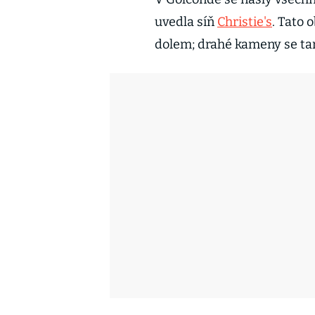
uvedla síň
Christie's
. Tato
dolem; drahé kameny se tam