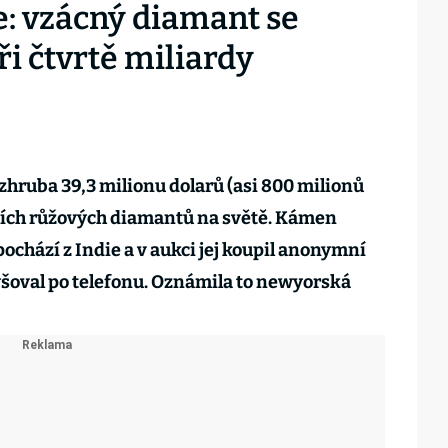
: vzácný diamant se
tři čtvrtě miliardy
 zhruba 39,3 milionu dolarů (asi 800 milionů
tších růžových diamantů na světě. Kámen
chází z Indie a v aukci jej koupil anonymní
yšoval po telefonu. Oznámila to newyorská