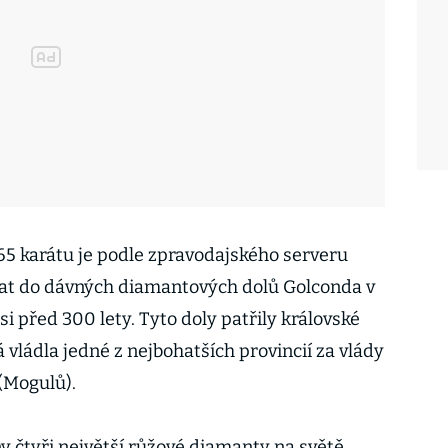
5 karátu je podle zpravodajského serveru
t do dávných diamantových dolů Golconda v
asi před 300 lety. Tyto doly patřily královské
 vládla jedné z nejbohatších provincií za vlády
(Mogulů).
y čtyři největší růžové diamanty na světě,