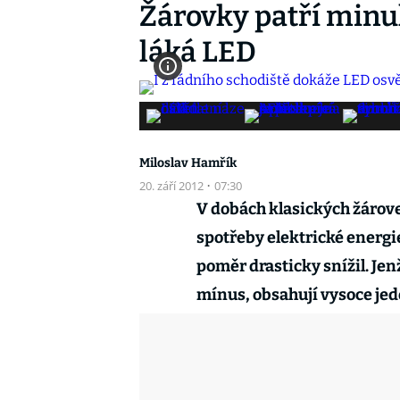
Žárovky patří minulo
láká LED
Miloslav Hamřík
20. září 2012
·
07:30
V dobách klasických žárove
spotřeby elektrické energi
poměr drasticky snížil. Jen
mínus, obsahují vysoce jed