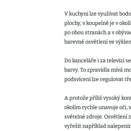
V kuchyni lze využívat bodo
plochy, v koupelně je v okol
po obou stranách a v obýv
barevné osvětlení ve výklen
Do kanceláře i za televizi s
barvy. To zpravidla mívá m
podsvícení lze regulovat tř
A protože příliš vysoký ko
okolím rychle unavuje oči, 
světelné zdroje. Osvětlení 
vyřešit například nalepen