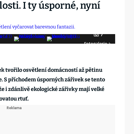
sti. I ty úsporné, nyní
7
Fotogalerie
k tvořilo osvětlení domácností až pětinu
e. S příchodem úsporných zářivek se tento
že i zdánlivě ekologické zářivky mají velké
ovatou rtuť.