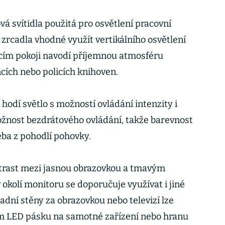
vá svítidla použitá pro osvětlení pracovní
í zrcadla vhodné využít vertikálního osvětlení
acím pokoji navodí příjemnou atmosféru
cích nebo policích knihoven.
e hodí světlo s možností ovládání intenzity i
ožnost bezdrátového ovládání, takže barevnost
eba z pohodlí pohovky.
ntrast mezi jasnou obrazovkou a tmavým
v okolí monitoru se doporučuje využívat i jiné
zadní stěny za obrazovkou nebo televizí lze
ím LED pásku na samotné zařízení nebo hranu