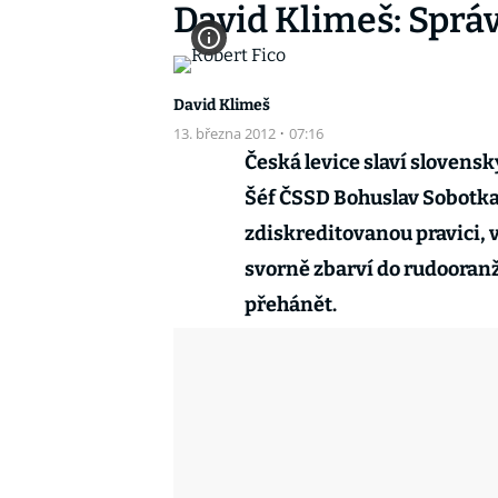
David Klimeš: Správ
David Klimeš
13. března 2012
·
07:16
Česká levice slaví slovenský
Šéf ČSSD Bohuslav Sobotka 
zdiskreditovanou pravici, 
svorně zbarví do rudooranž
přehánět.