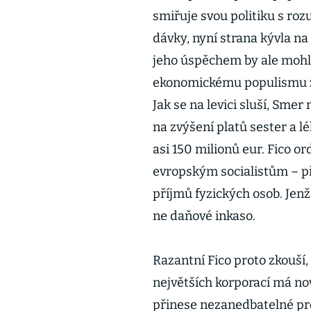
smiřuje svou politiku s ro
dávky, nyní strana kývla na
jeho úspěchem by ale moh
ekonomickému populismu z
Jak se na levici sluší, Smer
na zvýšení platů sester a 
asi 150 milionů eur. Fico o
evropským socialistům – p
příjmů fyzických osob. Jenž
ne daňové inkaso.
Razantní Fico proto zkouší, 
největších korporací má nov
přinese nezanedbatelné pro