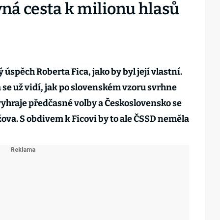
ná cesta k milionu hlasů
 úspěch Roberta Fica, jako by byl její vlastní.
se už vidí, jak po slovenském vzoru svrhne
vyhraje předčasné volby a Československo se
ova. S obdivem k Ficovi by to ale ČSSD neměla