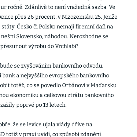
ur ročně. Zdánlivě to není vražedná sazba. Ve
konce přes 26 procent, v Nizozemsku 25. Jenže
i státy. Česko či Polsko nemají firemní daň na
 dnešní Slovensko, náhodou. Nerozhodne se
 přesunout výrobu do Vrchlabí?
a bude se zvyšováním bankovního odvodu.
 bank a nejvyššího evropského bankovního
bit totéž, co se povedlo Orbánovi v Maďarsku
lnou ekonomiku a celkovou ztrátu bankovního
zažily poprvé po 13 letech.
bře, že se levice ujala vlády dříve na
 totiž v praxi uvidí, co způsobí zdanění