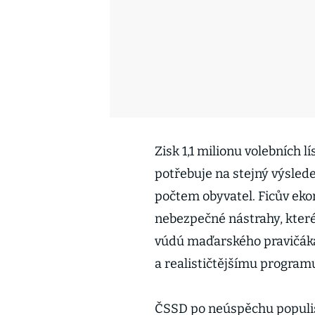
Zisk 1,1 milionu volebních
potřebuje na stejný výsled
počtem obyvatel. Ficův ek
nebezpečné nástrahy, které
vúdú maďarského pravičáka
a realističtějšímu program
ČSSD po neúspěchu populi