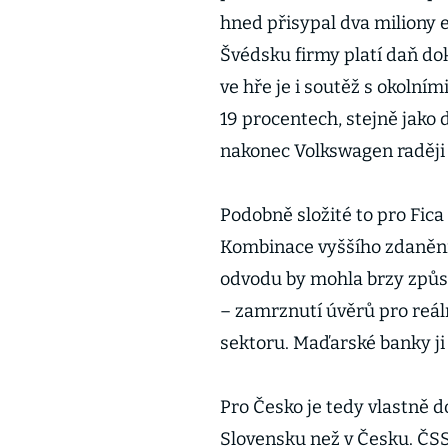
hned přisypal dva miliony e
Švédsku firmy platí daň do
ve hře je i soutěž s okolním
19 procentech, stejně jako
nakonec Volkswagen raději
Podobně složité to pro Fic
Kombinace vyššího zdanění
odvodu by mohla brzy způso
– zamrznutí úvěrů pro reá
sektoru. Maďarské banky ji 
Pro Česko je tedy vlastně do
Slovensku než v Česku. ČSSD