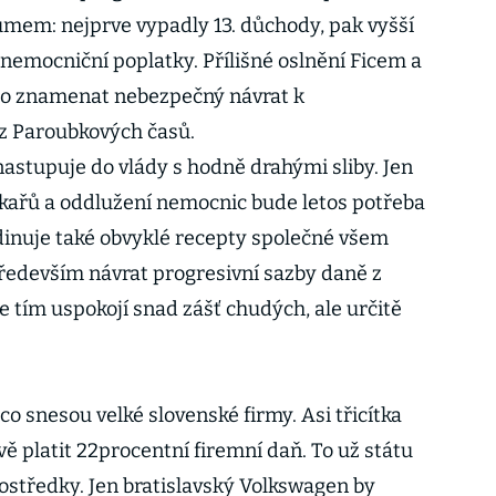
zumem: nejprve vypadly 13. důchody, pak vyšší
 nemocniční poplatky. Přílišné oslnění Ficem a
lo znamenat nebezpečný návrat k
 Paroubkových časů.
 nastupuje do vlády s hodně drahými sliby. Jen
lékařů a oddlužení nemocnic bude letos potřeba
rdinuje také obvyklé recepty společné všem
ředevším návrat progresivní sazby daně z
e tím uspokojí snad zášť chudých, ale určitě
co snesou velké slovenské firmy. Asi třicítka
ě platit 22procentní firemní daň. To už státu
středky. Jen bratislavský Volkswagen by