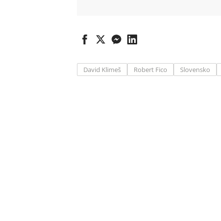
David Klimeš
Robert Fico
Slovensko