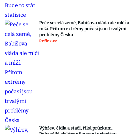
Peče se celá země, Babišova vláda ale mlčí a
mlží. Přitom extrémy počasí jsou trvalými
problémy Česka
Reflex.cz
Výhřev, čidla a stačí, říká průzkum.