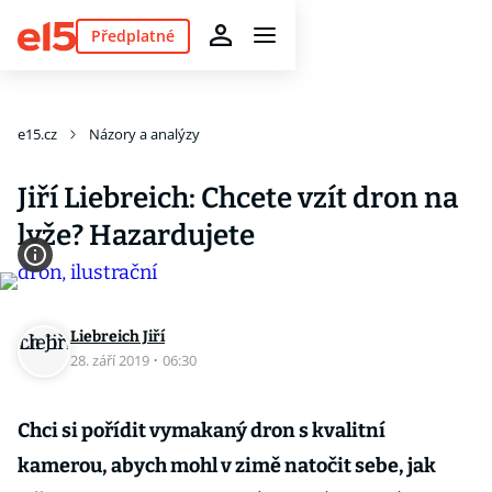
Předplatné
e15.cz
Názory a analýzy
Jiří Liebreich: Chcete vzít dron na
lyže? Hazardujete
Liebreich Jiří
28. září 2019
·
06:30
Chci si pořídit vymakaný dron s kvalitní
kamerou, abych mohl v zimě natočit sebe, jak