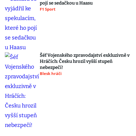
pojí se sedačkou u Haasu
F1 Sport
Šéf Vojenského zpravodajství exkluzivně v
Hráčích: Česku hrozil vyšší stupeň
nebezpečí!
Blesk hráči