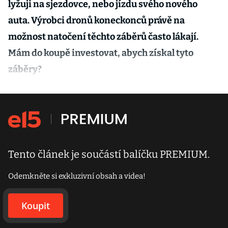
lyžuji na sjezdovce, nebo jízdu svého nového
auta. Výrobci dronů koneckonců právě na
možnost natočení těchto záběrů často lákají.
Mám do koupě investovat, abych získal tyto
záběry?
Tento článek je součástí balíčku PREMIUM.
Odemkněte si exkluzivní obsah a videa!
Koupit