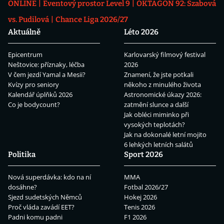
ONLINE
Eventový prostor Level 9
OKTAGON 92: Szabová
vs. Pudilová
Chance Liga 2026/27
Aktuálně
Léto 2026
Epicentrum
Karlovarský filmový festival
Neštovice: příznaky, léčba
2026
V čem jezdí Yamal a Mesii?
Znamení, že jste potkali
Kvízy pro seniory
někoho z minulého života
Kalendář úplňků 2026
Astronomické úkazy 2026:
Co je bodycount?
zatmění slunce a další
Jak obléci miminko při
vysokých teplotách?
Jak na dokonalé letní mojito
6 lehkých letních salátů
Politika
Sport 2026
Nová superdávka: kdo na ní
MMA
dosáhne?
Fotbal 2026/27
Sjezd sudetských Němců
Hokej 2026
Proč vláda zavádí EET?
Tenis 2026
Padni komu padni
F1 2026