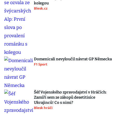
kolegou
Blesk.cz
Domenicali nevyloučil návrat GP Německa
F1 Sport
Šéf Vojenského zpravodajství v Hráčích:
Zamíří sem ze zákopů desetitisíce
Ukrajinců! Co s nimi?
Blesk hráči