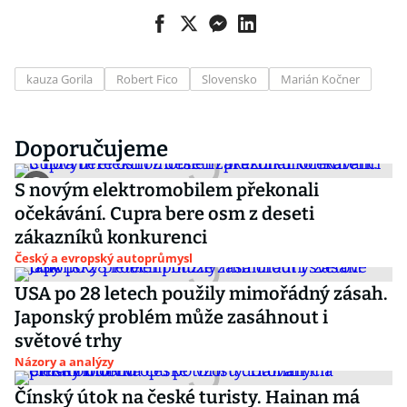
kauza Gorila
Robert Fico
Slovensko
Marián Kočner
Doporučujeme
S novým elektromobilem překonali
očekávání. Cupra bere osm z deseti
zákazníků konkurenci
Český a evropský autoprůmysl
USA po 28 letech použily mimořádný zásah.
Japonský problém může zasáhnout i
světové trhy
Názory a analýzy
Čínský útok na české turisty. Hainan má