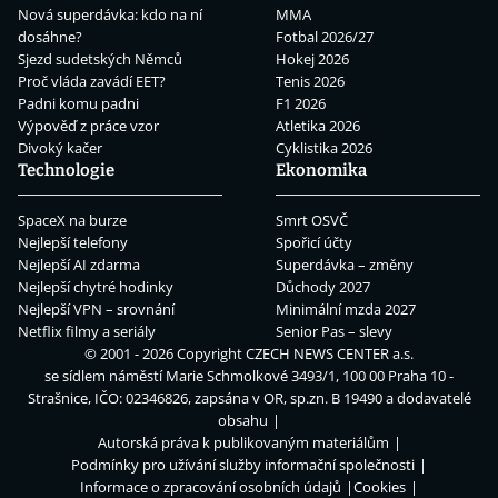
Nová superdávka: kdo na ní
MMA
dosáhne?
Fotbal 2026/27
Sjezd sudetských Němců
Hokej 2026
Proč vláda zavádí EET?
Tenis 2026
Padni komu padni
F1 2026
Výpověď z práce vzor
Atletika 2026
Divoký kačer
Cyklistika 2026
Technologie
Ekonomika
SpaceX na burze
Smrt OSVČ
Nejlepší telefony
Spořicí účty
Nejlepší AI zdarma
Superdávka – změny
Nejlepší chytré hodinky
Důchody 2027
Nejlepší VPN – srovnání
Minimální mzda 2027
Netflix filmy a seriály
Senior Pas – slevy
© 2001 - 2026 Copyright
CZECH NEWS CENTER a.s.
se sídlem náměstí Marie Schmolkové 3493/1, 100 00 Praha 10 -
Strašnice, IČO: 02346826, zapsána v OR, sp.zn. B 19490 a dodavatelé
obsahu
Autorská práva k publikovaným materiálům
Podmínky pro užívání služby informační společnosti
Informace o zpracování osobních údajů
Cookies