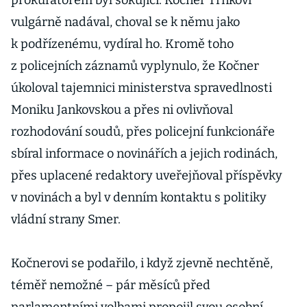
prokurátorem byl šokující. Kočner Trnkovi
vulgárně nadával, choval se k němu jako
k podřízenému, vydíral ho. Kromě toho
z policejních záznamů vyplynulo, že Kočner
úkoloval tajemnici ministerstva spravedlnosti
Moniku Jankovskou a přes ni ovlivňoval
rozhodování soudů, přes policejní funkcionáře
sbíral informace o novinářích a jejich rodinách,
přes uplacené redaktory uveřejňoval příspěvky
v novinách a byl v denním kontaktu s politiky
vládní strany Smer.
Kočnerovi se podařilo, i když zjevně nechtěně,
téměř nemožné – pár měsíců před