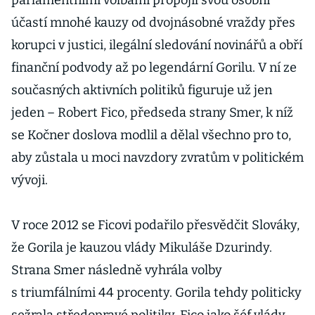
parlamentními volbami propojil svou osobní
účastí mnohé kauzy od dvojnásobné vraždy přes
korupci v justici, ilegální sledování novinářů a obří
finanční podvody až po legendární Gorilu. V ní ze
současných aktivních politiků figuruje už jen
jeden – Robert Fico, předseda strany Smer, k níž
se Kočner doslova modlil a dělal všechno pro to,
aby zůstala u moci navzdory zvratům v politickém
vývoji.
V roce 2012 se Ficovi podařilo přesvědčit Slováky,
že Gorila je kauzou vlády Mikuláše Dzurindy.
Strana Smer následně vyhrála volby
s triumfálními 44 procenty. Gorila tehdy politicky