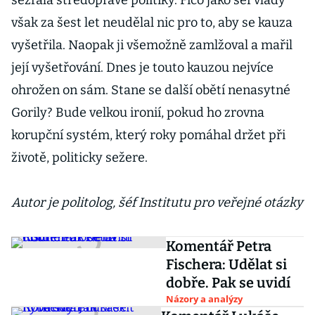
sežrala středopravé politiky. Fico jako šéf vlády
však za šest let neudělal nic pro to, aby se kauza
vyšetřila. Naopak ji všemožně zamlžoval a mařil
její vyšetřování. Dnes je touto kauzou nejvíce
ohrožen on sám. Stane se další obětí nenasytné
Gorily? Bude velkou ironií, pokud ho zrovna
korupční systém, který roky pomáhal držet při
životě, politicky sežere.
Autor je politolog, šéf Institutu pro veřejné otázky
Komentář Petra
Fischera: Udělat si
dobře. Pak se uvidí
Názory a analýzy