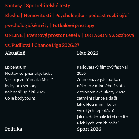
Fantasy
Spotřebitelské testy
Blesku
Nemovitosti
Psychologika - podcast rozbíjející
psychologické mýty
Fotbalové přestupy
ONLINE
Eventový prostor Level 9
OKTAGON 92: Szabová
vs. Pudilová
Chance Liga 2026/27
Aktuálně
Léto 2026
Epicentrum
Karlovarský filmový festival
Neštovice: příznaky, léčba
2026
V čem jezdí Yamal a Mesii?
Znamení, že jste potkali
Kvízy pro seniory
někoho z minulého života
Kalendář úplňků 2026
Astronomické úkazy 2026:
Co je bodycount?
zatmění slunce a další
Jak obléci miminko při
vysokých teplotách?
Jak na dokonalé letní mojito
6 lehkých letních salátů
Politika
Sport 2026