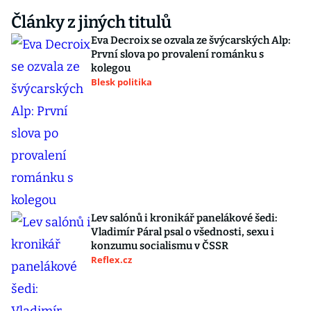
Články z jiných titulů
Eva Decroix se ozvala ze švýcarských Alp:
První slova po provalení románku s
kolegou
Blesk politika
Lev salónů i kronikář panelákové šedi:
Vladimír Páral psal o všednosti, sexu i
konzumu socialismu v ČSSR
Reflex.cz