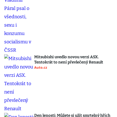
Mitsubishi uvedlo novou verzi ASX.
Tentokrát to není převlečený Renault
Auto.cz
Den lenosti: Můžete si užít smrtelný hřích