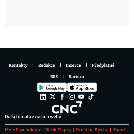
Kontakty
Redakce
Inzerce
Předplatné
RSS
Kariéra
Další témata z našich webů
Moje Psychologie
Blesk Tlapky
Hráči na Blesku
iSport