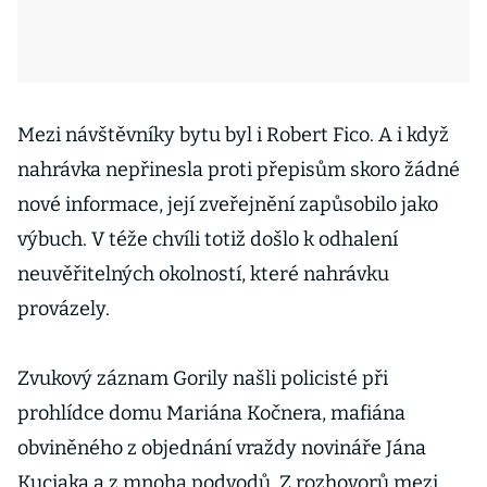
Mezi návštěvníky bytu byl i Robert Fico. A i když
nahrávka nepřinesla proti přepisům skoro žádné
nové informace, její zveřejnění zapůsobilo jako
výbuch. V téže chvíli totiž došlo k odhalení
neuvěřitelných okolností, které nahrávku
provázely.
Zvukový záznam Gorily našli policisté při
prohlídce domu Mariána Kočnera, mafiána
obviněného z objednání vraždy novináře Jána
Kuciaka a z mnoha podvodů. Z rozhovorů mezi