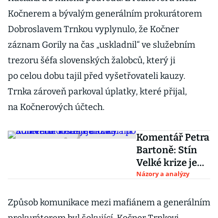
Kočnerem a bývalým generálním prokurátorem
Dobroslavem Trnkou vyplynulo, že Kočner
záznam Gorily na čas „uskladnil“ ve služebním
trezoru šéfa slovenských žalobců, který ji
po celou dobu tajil před vyšetřovateli kauzy.
Trnka zároveň parkoval úplatky, které přijal,
na Kočnerových účtech.
Komentář Petra
Bartoně: Stín
Velké krize je
dlouhý. I po 90
Názory a analýzy
letech dosahuje
až k nám
Způsob komunikace mezi mafiánem a generálním