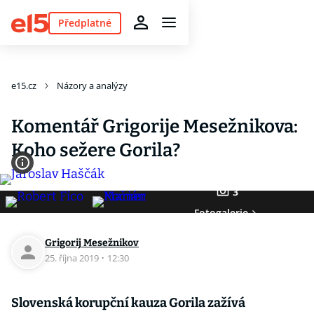
Předplatné
e15.cz
Názory a analýzy
Komentář Grigorije Mesežnikova:
Koho sežere Gorila?
3
Fotogalerie
Grigorij Mesežnikov
25. října 2019
·
12:30
Slovenská korupční kauza Gorila zažívá