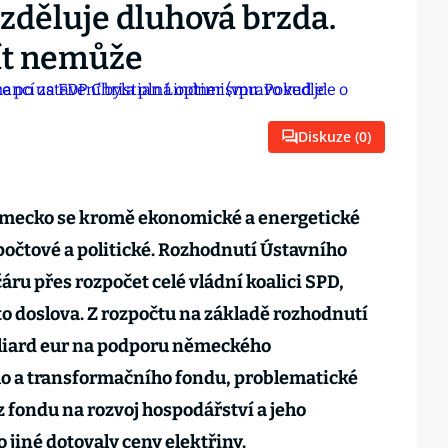
děluje dluhová brzda.
jít nemůže
Diskuze (
0
)
 Německo se kromě ekonomické a energetické
zpočtové a politické. Rozhodnutí Ústavního
áru přes rozpočet celé vládní koalici SPD,
 to doslova. Z rozpočtu na základě rozhodnutí
liard eur na podporu německého
ho a transformačního fondu, problematické
 z fondu na rozvoj hospodářství a jeho
o jiné dotovaly ceny elektřiny.