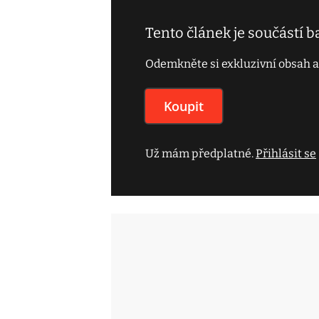
Tento článek je součástí 
Odemkněte si exkluzivní obsah a
Koupit
Už mám předplatné.
Přihlásit se