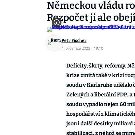
Německou vládu roz
Rozpočet ji ale obe
Petr Fischer
4. prosince 2023
·
19:10
Deficity, škrty, reformy.
krize zmítá také v krizi ro
soudu v Karlsruhe udělalo č
Zelených a liberální FDP, a
soudu vypadlo nejen 60 mi
hospodářství z klimatické
jsou i další desítky miliard
stabilizaci, z něhož se mim