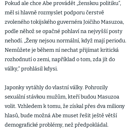
Pokud ale chce Abe provádět „ženskou politiku“,
měl si hlavně rozmyslet podporu čerstvě
zvoleného tokijského guvernéra Joičiho Masuzoa,
podle něhož se opačné pohlaví na nejvyšší posty
nehodí. „Ženy nejsou normální, když mají periodu.
Nemůžete je během ní nechat přijímat kritická
rozhodnutí o zemi, například o tom, zda jít do
války,“ prohlásil kdysi.
Japonky vytáhly do vlastní války. Pohrozily
sexuální stávkou mužům, kteří budou Masuzoa
volit. Vzhledem k tomu, že získal přes dva miliony
hlasů, bude možná Abe muset řešit ještě větší
demografické problémy, než předpokládal.