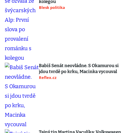
kolegou
Blesk politika
Babiš Senát neovládne. S Okamurou si
jdou tvrdě po krku, Macinka vycouval
Reflex.cz
Tajný tip Martina Vaculíka: Volkswagen