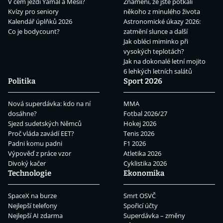
V čem jezdí Yamal a Mesii?
Znamení, že jste potkali
Kvízy pro seniory
někoho z minulého života
Kalendář úplňků 2026
Astronomické úkazy 2026:
Co je bodycount?
zatmění slunce a další
Jak obléci miminko při
vysokých teplotách?
Jak na dokonalé letní mojito
6 lehkých letních salátů
Politika
Sport 2026
Nová superdávka: kdo na ní
MMA
dosáhne?
Fotbal 2026/27
Sjezd sudetských Němců
Hokej 2026
Proč vláda zavádí EET?
Tenis 2026
Padni komu padni
F1 2026
Výpověď z práce vzor
Atletika 2026
Divoký kačer
Cyklistika 2026
Technologie
Ekonomika
SpaceX na burze
Smrt OSVČ
Nejlepší telefony
Spořicí účty
Nejlepší AI zdarma
Superdávka – změny