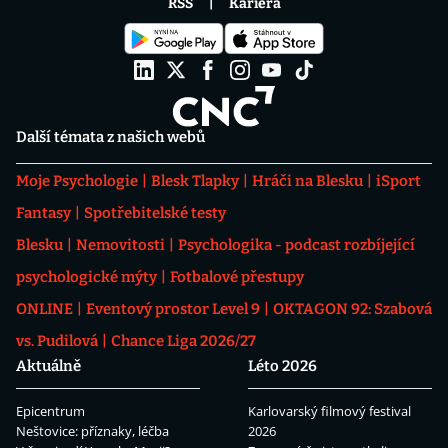
RSS
Kariéra
Další témata z našich webů
Moje Psychologie
Blesk Tlapky
Hráči na Blesku
iSport
Fantasy
Spotřebitelské testy
Blesku
Nemovitosti
Psychologika - podcast rozbíjející
psychologické mýty
Fotbalové přestupy
ONLINE
Eventový prostor Level 9
OKTAGON 92: Szabová
vs. Pudilová
Chance Liga 2026/27
Aktuálně
Léto 2026
Epicentrum
Karlovarský filmový festival
Neštovice: příznaky, léčba
2026