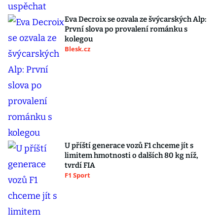
Eva Decroix se ozvala ze švýcarských Alp:
První slova po provalení románku s
kolegou
Blesk.cz
U příští generace vozů F1 chceme jít s
limitem hmotnosti o dalších 80 kg níž,
tvrdí FIA
F1 Sport