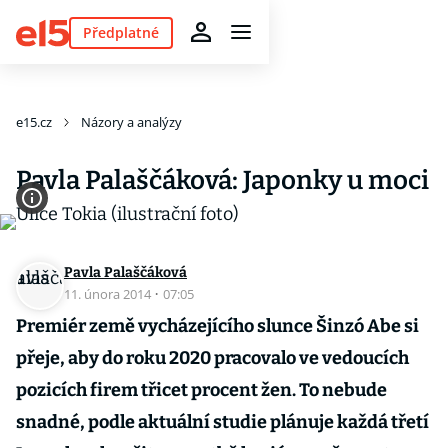
Předplatné
e15.cz
Názory a analýzy
Pavla Palaščáková: Japonky u moci
Pavla Palaščáková
11. února 2014
·
07:05
Premiér země vycházejícího slunce Šinzó Abe si
přeje, aby do roku 2020 pracovalo ve vedoucích
pozicích firem třicet procent žen. To nebude
snadné, podle aktuální studie plánuje každá třetí