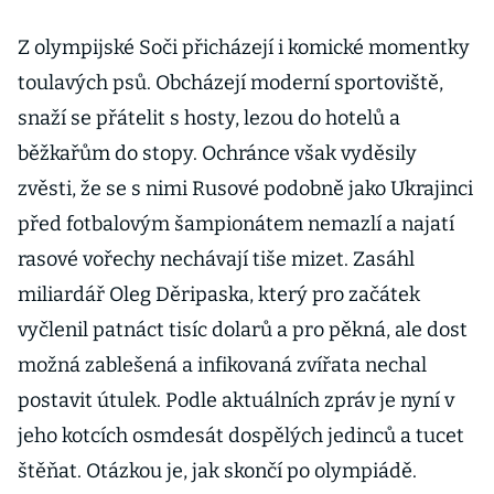
Z olympijské Soči přicházejí i komické momentky
toulavých psů. Obcházejí moderní sportoviště,
snaží se přátelit s hosty, lezou do hotelů a
běžkařům do stopy. Ochránce však vyděsily
zvěsti, že se s nimi Rusové podobně jako Ukrajinci
před fotbalovým šampionátem nemazlí a najatí
rasové vořechy nechávají tiše mizet. Zasáhl
miliardář Oleg Děripaska, který pro začátek
vyčlenil patnáct tisíc dolarů a pro pěkná, ale dost
možná zablešená a infikovaná zvířata nechal
postavit útulek. Podle aktuálních zpráv je nyní v
jeho kotcích osmdesát dospělých jedinců a tucet
štěňat. Otázkou je, jak skončí po olympiádě.