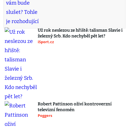
Už rok neslezou ze hřiště: talisman Slavie i
železný Srb. Kdo nechyběl pět let?
iSport.cz
Robert Pattinson oživí kontroverzní
televizní fenomén
Poggers