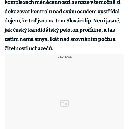
komplexech méněcennosti a snaze všemožně si
dokazovat kontrolu nad svým osudem vystřídal
dojem, že teď jsou na tom Slováci líp. Není jasné,
jak český kandidátský peloton prořídne, a tak
zatím nemá smysl lkát nad srovnáním počtu a
čitelnosti uchazečů.