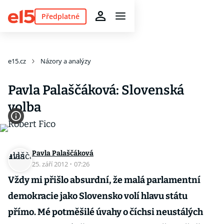
Předplatné
e15.cz
Názory a analýzy
Pavla Palaščáková: Slovenská
volba
Pavla Palaščáková
25. září 2012
·
07:26
Vždy mi přišlo absurdní, že malá parlamentní
demokracie jako Slovensko volí hlavu státu
přímo. Mé potměšilé úvahy o číchsi neustálých