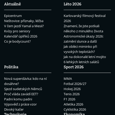
Aktuálně
Léto 2026
Epicentrum
Karlovarský filmový festival
Neštovice: příznaky, léčba
2026
V čem jezdí Yamal a Mesii?
Znamení, že jste potkali
Kvízy pro seniory
někoho z minulého života
Kalendář úplňků 2026
Astronomické úkazy 2026:
Co je bodycount?
zatmění slunce a další
Jak obléci miminko při
vysokých teplotách?
Jak na dokonalé letní mojito
6 lehkých letních salátů
Politika
Sport 2026
Nová superdávka: kdo na ní
MMA
dosáhne?
Fotbal 2026/27
Sjezd sudetských Němců
Hokej 2026
Proč vláda zavádí EET?
Tenis 2026
Padni komu padni
F1 2026
Výpověď z práce vzor
Atletika 2026
Divoký kačer
Cyklistika 2026
Technologie
Ekonomika