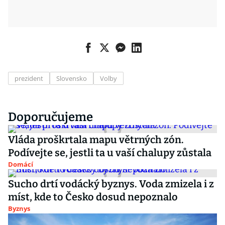
prezident
Slovensko
Volby
Doporučujeme
Vláda proškrtala mapu větrných zón.
Podívejte se, jestli ta u vaší chalupy zůstala
Domácí
Sucho drtí vodácký byznys. Voda zmizela i z
míst, kde to Česko dosud nepoznalo
Byznys