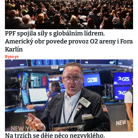
PPF spojila síly s globálním lídrem.
Americký obr povede provoz O2 areny i Fora
Karlín
Byznys
Na trzích se děje něco nezvyklého.