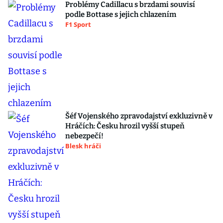
Problémy Cadillacu s brzdami souvisí
podle Bottase s jejich chlazením
F1 Sport
Šéf Vojenského zpravodajství exkluzivně v
Hráčích: Česku hrozil vyšší stupeň
nebezpečí!
Blesk hráči