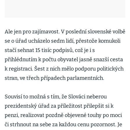
Ale jen pro zajímavost. V poslední slovenské volbě
se o úřad ucházelo sedm lidí, přestože komukoli
stačí sehnat 15 tisíc podpisů, což je i s
přihlédnutím k počtu obyvatel jasně snazší cesta
k registraci. Šest z nich mělo podporu politických
stran, ve třech případech parlamentních.
Souvisí to možná s tím, že Slováci neberou
prezidentský úřad za příležitost přilepšit si k
penzi, realizovat pozdně objevené touhy po moci
či strhnout na sebe za každou cenu pozornost. Je