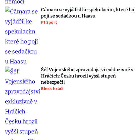
Câmara se vyjádřil ke spekulacím, které ho
pojí se sedačkou u Haasu
F1 Sport
Šéf Vojenského zpravodajství exkluzivně v
Hráčích: Česku hrozil vyšší stupeň
nebezpečí!
Blesk hráči