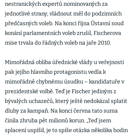
nestranických expertů nominovaných za
jednotlivé strany, vládnout měl do podzimních
předčasných voleb. Na konci října Ústavní soud
konání parlamentních voleb zrušil, Fischerova
mise trvala do řádných voleb na jaře 2010.
Mimořádná obliba úřednické vlády u veřejnosti
pak jejího hlavního protagonistu vedla k
mimořádně chybnému úsudku – kandidatuře v
prezidentské volbě. Teď je Fischer jediným z
bývalých uchazečů, který ještě nedokázal splatit
dluhy za kampaň. Na konci června tato suma
činila zhruba pět milionů korun. „Teď jsem
splacení uspíšil, je to spíše otázka několika hodin