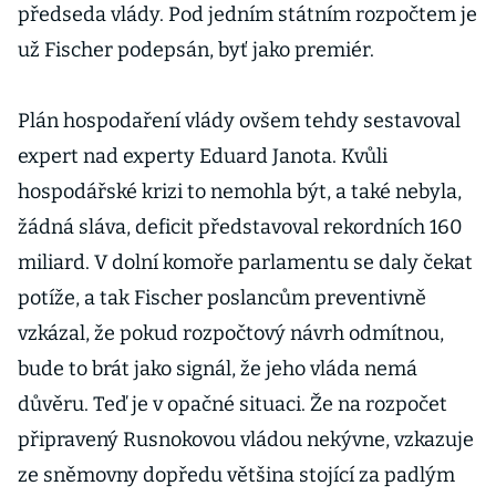
předseda vlády. Pod jedním státním rozpočtem je
už Fischer podepsán, byť jako premiér.
Plán hospodaření vlády ovšem tehdy sestavoval
expert nad experty Eduard Janota. Kvůli
hospodářské krizi to nemohla být, a také nebyla,
žádná sláva, deficit představoval rekordních 160
miliard. V dolní komoře parlamentu se daly čekat
potíže, a tak Fischer poslancům preventivně
vzkázal, že pokud rozpočtový návrh odmítnou,
bude to brát jako signál, že jeho vláda nemá
důvěru. Teď je v opačné situaci. Že na rozpočet
připravený Rusnokovou vládou nekývne, vzkazuje
ze sněmovny dopředu většina stojící za padlým