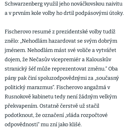
Schwarzenberg využil jeho nováčkovskou naivitu
a v prvním kole volby ho drtil podpásovými útoky.
Fischerovo resumé z prezidentské volby tudíž
znělo: „Nehodlám hazardovat se svým dobrým
jménem. Nehodlám mást své voliče a vytvářet
dojem, že Nečasův vicepremiér a Kalouskův
stranický šéf může reprezentovat změnu.“ Oba
pány pak činí spoluzodpovědnými za „současný
politický marazmus“. Fischerovo angažmá v
Rusnokově kabinetu tedy není žádným velkým
překvapením. Ostatně čerstvě už stačil
podotknout, že označení „vláda rozpočtové
odpovědnosti“ mu zní jako klišé.