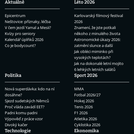
Aktuálně
Léto 2026
Epicentrum
Karlovarský filmový festival
Neštovice: příznaky, léčba
2026
V čem jezdí Yamal a Mesii?
Znamení, že jste potkali
Kvízy pro seniory
někoho z minulého života
Kalendář úplňků 2026
Astronomické úkazy 2026:
Co je bodycount?
zatmění slunce a další
Jak obléci miminko při
vysokých teplotách?
Jak na dokonalé letní mojito
6 lehkých letních salátů
Politika
Sport 2026
Nová superdávka: kdo na ní
MMA
dosáhne?
Fotbal 2026/27
Sjezd sudetských Němců
Hokej 2026
Proč vláda zavádí EET?
Tenis 2026
Padni komu padni
F1 2026
Výpověď z práce vzor
Atletika 2026
Divoký kačer
Cyklistika 2026
Technologie
Ekonomika