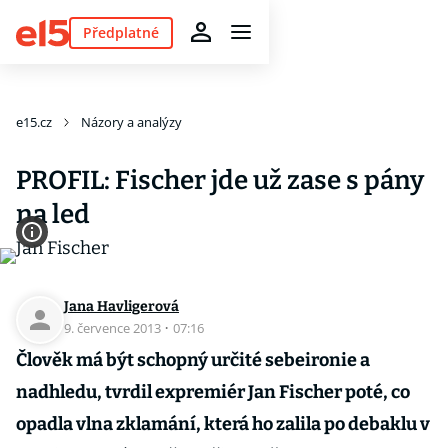
Předplatné
e15.cz
Názory a analýzy
PROFIL: Fischer jde už zase s pány
na led
Jana Havligerová
9. července 2013
·
07:16
Člověk má být schopný určité sebeironie a
nadhledu, tvrdil expremiér Jan Fischer poté, co
opadla vlna zklamání, která ho zalila po debaklu v