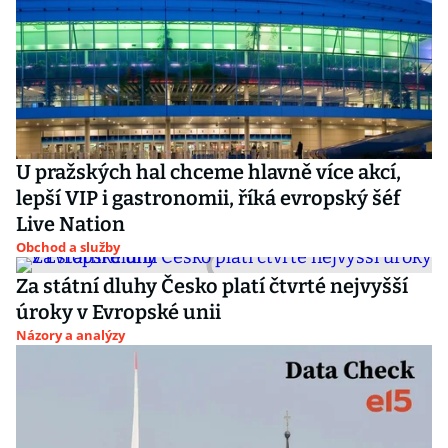
U pražských hal chceme hlavně více akcí,
lepší VIP i gastronomii, říká evropský šéf
Live Nation
Obchod a služby
Za státní dluhy Česko platí čtvrté nejvyšší
úroky v Evropské unii
Názory a analýzy