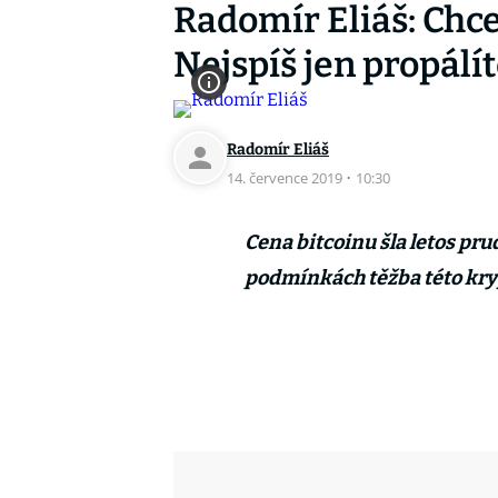
Radomír Eliáš: Chce
Nejspíš jen propálí
Radomír Eliáš
14. července 2019
·
10:30
Cena bitcoinu šla letos pru
podmínkách těžba této kr