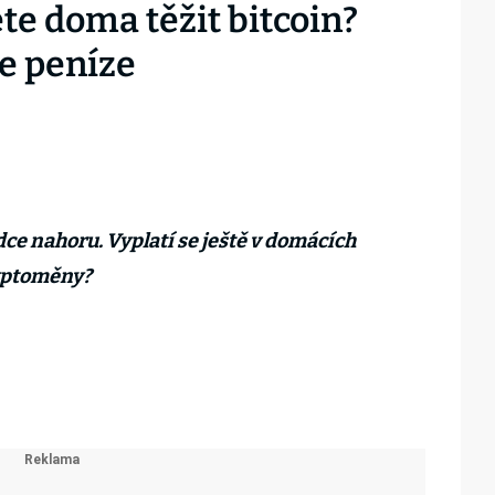
te doma těžit bitcoin?
te peníze
dce nahoru. Vyplatí se ještě v domácích
yptoměny?