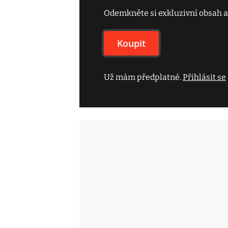
Odemkněte si exkluzivní obsah a
Koupit
Už mám předplatné.
Přihlásit se