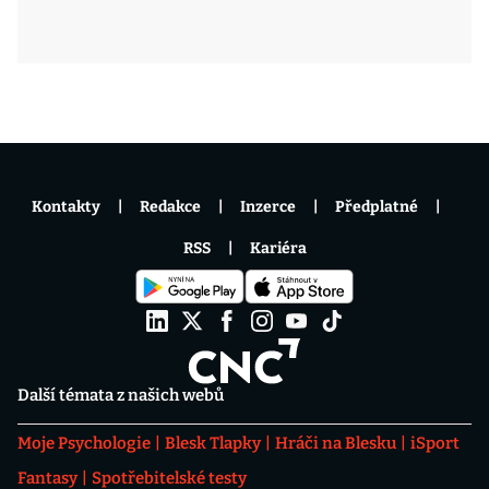
Kontakty
Redakce
Inzerce
Předplatné
RSS
Kariéra
Další témata z našich webů
Moje Psychologie
Blesk Tlapky
Hráči na Blesku
iSport
Fantasy
Spotřebitelské testy