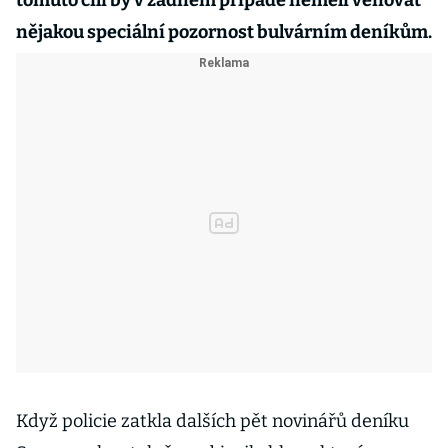
tomuto cíli by v žádném případě neměli věnovat
nějakou speciální pozornost bulvárním deníkům.
Když policie zatkla dalších pět novinářů deníku