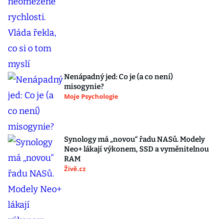
Nenápadný jed: Co je (a co není)
misogynie?
Moje Psychologie
Synology má „novou“ řadu NASů. Modely
Neo+ lákají výkonem, SSD a vyměnitelnou
RAM
Živě.cz