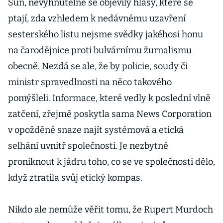
Sun, nevyhnutelně se objevily hlasy, které se
ptají, zda vzhledem k nedávnému uzavření
sesterského listu nejsme svědky jakéhosi honu
na čarodějnice proti bulvárnímu žurnalismu
obecně. Nezdá se ale, že by policie, soudy či
ministr spravedlnosti na něco takového
pomýšleli. Informace, které vedly k poslední vlně
zatčení, zřejmě poskytla sama News Corporation
v opožděné snaze najít systémová a etická
selhání uvnitř společnosti. Je nezbytné
proniknout k jádru toho, co se ve společnosti dělo,
když ztratila svůj etický kompas.
Nikdo ale nemůže věřit tomu, že Rupert Murdoch