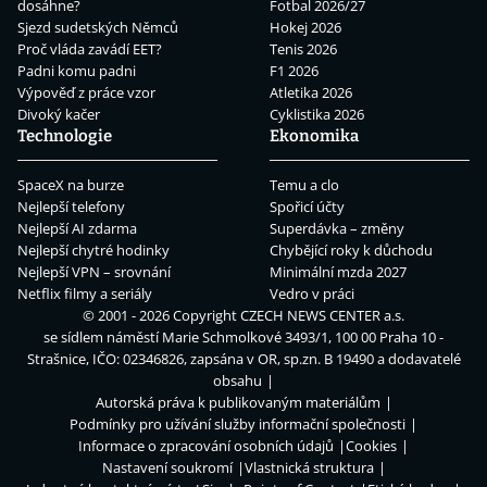
dosáhne?
Fotbal 2026/27
Sjezd sudetských Němců
Hokej 2026
Proč vláda zavádí EET?
Tenis 2026
Padni komu padni
F1 2026
Výpověď z práce vzor
Atletika 2026
Divoký kačer
Cyklistika 2026
Technologie
Ekonomika
SpaceX na burze
Temu a clo
Nejlepší telefony
Spořicí účty
Nejlepší AI zdarma
Superdávka – změny
Nejlepší chytré hodinky
Chybějící roky k důchodu
Nejlepší VPN – srovnání
Minimální mzda 2027
Netflix filmy a seriály
Vedro v práci
© 2001 - 2026 Copyright
CZECH NEWS CENTER a.s.
se sídlem náměstí Marie Schmolkové 3493/1, 100 00 Praha 10 -
Strašnice, IČO: 02346826, zapsána v OR, sp.zn. B 19490 a dodavatelé
obsahu
Autorská práva k publikovaným materiálům
Podmínky pro užívání služby informační společnosti
Informace o zpracování osobních údajů
Cookies
Nastavení soukromí
Vlastnická struktura