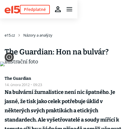
Předplatné
e15.cz
Názory a analýzy
The Guardian: Hon na bulvár?
The Guardian
14. února 2012
·
09:23
Na bulvární žurnalistice není nic špatného. Je
jasné, že tisk jako celek potřebuje úklid v
některých svých praktikách a etických
standardech. Ale vyšetřovatelé a soudy mířící k