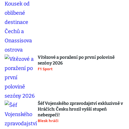
Vítězové a poražení po první polovině
sezóny 2026
F1 Sport
Šéf Vojenského zpravodajství exkluzivně v
Hráčích: Česku hrozil vyšší stupeň
nebezpečí!
Blesk hráči