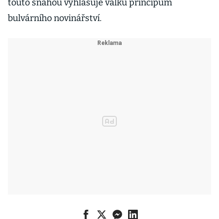
touto snahou vyhlašuje válku principům
bulvárního novinářství.