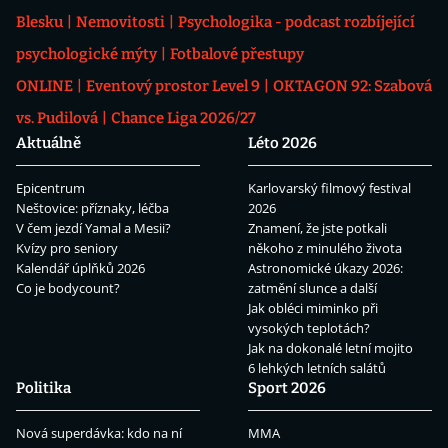
Blesku
Nemovitosti
Psychologika - podcast rozbíjející
psychologické mýty
Fotbalové přestupy
ONLINE
Eventový prostor Level 9
OKTAGON 92: Szabová
vs. Pudilová
Chance Liga 2026/27
Aktuálně
Léto 2026
Epicentrum
Karlovarský filmový festival
Neštovice: příznaky, léčba
2026
V čem jezdí Yamal a Mesii?
Znamení, že jste potkali
Kvízy pro seniory
někoho z minulého života
Kalendář úplňků 2026
Astronomické úkazy 2026:
Co je bodycount?
zatmění slunce a další
Jak obléci miminko při
vysokých teplotách?
Jak na dokonalé letní mojito
6 lehkých letních salátů
Politika
Sport 2026
Nová superdávka: kdo na ní
MMA