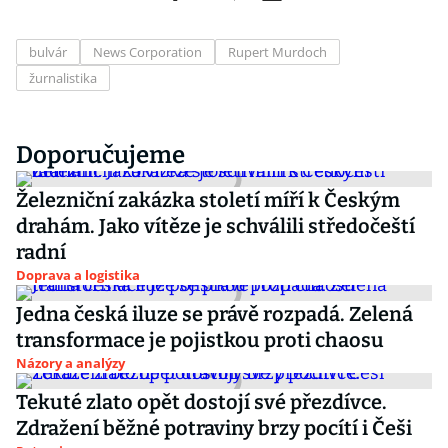
bulvár
News Corporation
Rupert Murdoch
žurnalistika
Doporučujeme
Železniční zakázka století míří k Českým
drahám. Jako vítěze je schválili středočeští
radní
Doprava a logistika
Jedna česká iluze se právě rozpadá. Zelená
transformace je pojistkou proti chaosu
Názory a analýzy
Tekuté zlato opět dostojí své přezdívce.
Zdražení běžné potraviny brzy pocítí i Češi