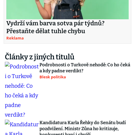
Vydrží vám barva sotva pár týdnů?
Přestaňte dělat tuhle chybu
Reklama
Články z jiných titulů
Podrobnosti o Turkově nehodě: Co ho čeká
a kdy padne verdikt?
Blesk politika
Kandidatura Karla Řehky do Senátu budí
pozdvižení. Ministr Zůna ho kritizuje,
konkurenti haní i chválí