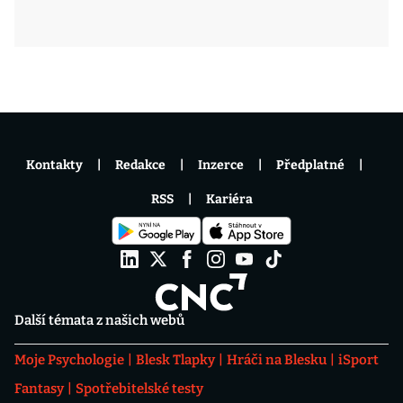
Kontakty
Redakce
Inzerce
Předplatné
RSS
Kariéra
Další témata z našich webů
Moje Psychologie
Blesk Tlapky
Hráči na Blesku
iSport
Fantasy
Spotřebitelské testy