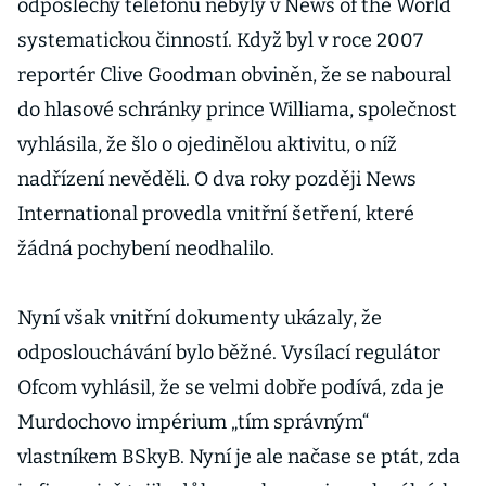
odposlechy telefonů nebyly v News of the World
systematickou činností. Když byl v roce 2007
reportér Clive Goodman obviněn, že se naboural
do hlasové schránky prince Williama, společnost
vyhlásila, že šlo o ojedinělou aktivitu, o níž
nadřízení nevěděli. O dva roky později News
International provedla vnitřní šetření, které
žádná pochybení neodhalilo.
Nyní však vnitřní dokumenty ukázaly, že
odposlouchávání bylo běžné. Vysílací regulátor
Ofcom vyhlásil, že se velmi dobře podívá, zda je
Murdochovo impérium „tím správným“
vlastníkem BSkyB. Nyní je ale načase se ptát, zda