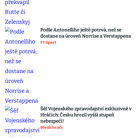
Podle Antonelliho ještě potrvá, než se
dostane na úroveň Norrise a Verstappena
F1 Sport
Šéf Vojenského zpravodajství exkluzivně v
Hráčích: Česku hrozil vyšší stupeň
nebezpečí!
Blesk hráči