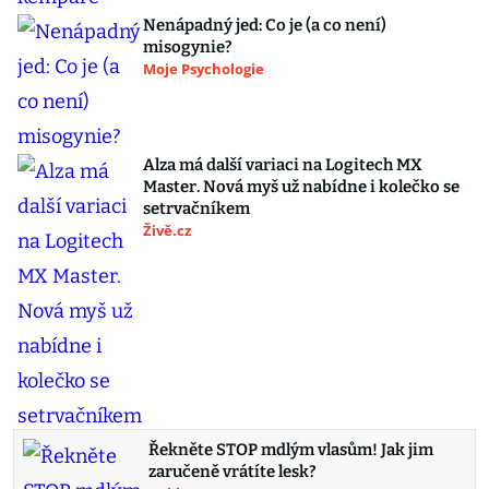
Nenápadný jed: Co je (a co není)
misogynie?
Moje Psychologie
Alza má další variaci na Logitech MX
Master. Nová myš už nabídne i kolečko se
setrvačníkem
Živě.cz
Řekněte STOP mdlým vlasům! Jak jim
zaručeně vrátíte lesk?