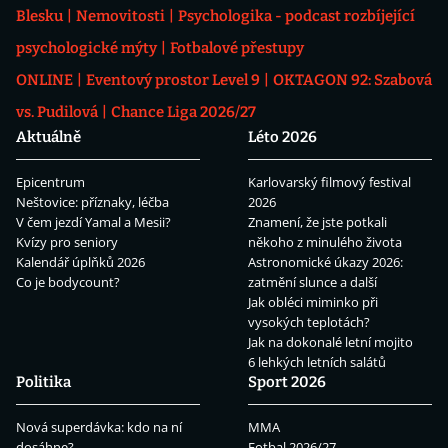
Blesku
Nemovitosti
Psychologika - podcast rozbíjející
psychologické mýty
Fotbalové přestupy
ONLINE
Eventový prostor Level 9
OKTAGON 92: Szabová
vs. Pudilová
Chance Liga 2026/27
Aktuálně
Léto 2026
Epicentrum
Karlovarský filmový festival
Neštovice: příznaky, léčba
2026
V čem jezdí Yamal a Mesii?
Znamení, že jste potkali
Kvízy pro seniory
někoho z minulého života
Kalendář úplňků 2026
Astronomické úkazy 2026:
Co je bodycount?
zatmění slunce a další
Jak obléci miminko při
vysokých teplotách?
Jak na dokonalé letní mojito
6 lehkých letních salátů
Politika
Sport 2026
Nová superdávka: kdo na ní
MMA
dosáhne?
Fotbal 2026/27