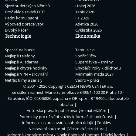
Sjezd sudetských Němců
Hokej 2026
Proč vláda zavádí EET?
Tenis 2026
Padni komu padni
F1 2026
Výpověď z práce vzor
Atletika 2026
Divoký kačer
Cyklistika 2026
Technologie
Ekonomika
SpaceX na burze
Temu a clo
Nejlepší telefony
Spořicí účty
Nejlepší AI zdarma
Superdávka – změny
Nejlepší chytré hodinky
Chybějící roky k důchodu
Nejlepší VPN – srovnání
Minimální mzda 2027
Netflix filmy a seriály
Vedro v práci
© 2001 - 2026 Copyright
CZECH NEWS CENTER a.s.
se sídlem náměstí Marie Schmolkové 3493/1, 100 00 Praha 10 -
Strašnice, IČO: 02346826, zapsána v OR, sp.zn. B 19490 a dodavatelé
obsahu
Autorská práva k publikovaným materiálům
Podmínky pro užívání služby informační společnosti
Informace o zpracování osobních údajů
Cookies
Nastavení soukromí
Vlastnická struktura
Jednotná kontaktní místa / Single Points of Contact
Etický kodex