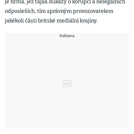
je firma, jež tajila důkazy o korupci a nelegálních
odposleších, tím správným provozovatelem
jakékoli části britské mediální krajiny.