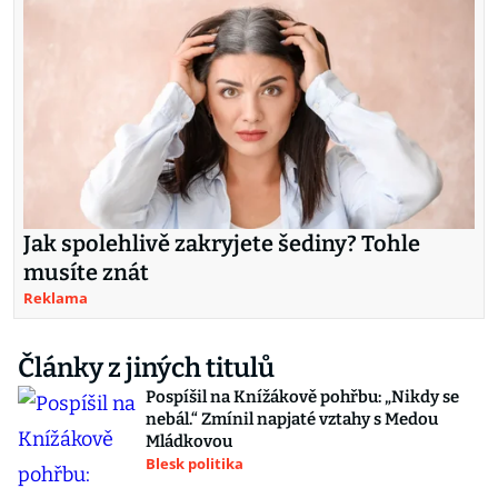
Jak spolehlivě zakryjete šediny? Tohle
musíte znát
Reklama
Články z jiných titulů
Pospíšil na Knížákově pohřbu: „Nikdy se
nebál.“ Zmínil napjaté vztahy s Medou
Mládkovou
Blesk politika