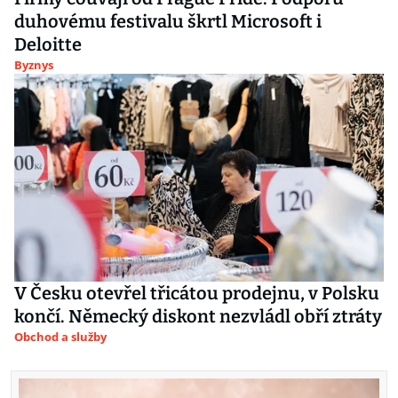
duhovému festivalu škrtl Microsoft i
Deloitte
Byznys
V Česku otevřel třicátou prodejnu, v Polsku
končí. Německý diskont nezvládl obří ztráty
Obchod a služby