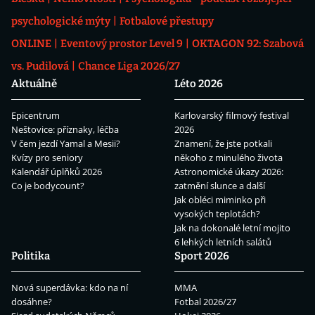
psychologické mýty
Fotbalové přestupy
ONLINE
Eventový prostor Level 9
OKTAGON 92: Szabová
vs. Pudilová
Chance Liga 2026/27
Aktuálně
Léto 2026
Epicentrum
Karlovarský filmový festival
Neštovice: příznaky, léčba
2026
V čem jezdí Yamal a Mesii?
Znamení, že jste potkali
Kvízy pro seniory
někoho z minulého života
Kalendář úplňků 2026
Astronomické úkazy 2026:
Co je bodycount?
zatmění slunce a další
Jak obléci miminko při
vysokých teplotách?
Jak na dokonalé letní mojito
6 lehkých letních salátů
Politika
Sport 2026
Nová superdávka: kdo na ní
MMA
dosáhne?
Fotbal 2026/27