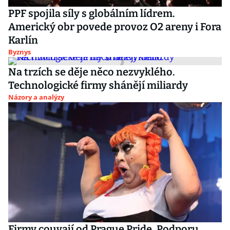
PPF spojila síly s globálním lídrem.
Americký obr povede provoz O2 areny i Fora
Karlín
Byznys
Na trzích se děje něco nezvyklého.
Technologické firmy shánějí miliardy
Názory a analýzy
Firmy couvají od Prague Pride. Podporu