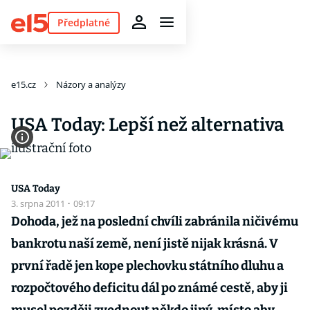
Předplatné
e15.cz
Názory a analýzy
USA Today: Lepší než alternativa
USA Today
3. srpna 2011
·
09:17
Dohoda, jež na poslední chvíli zabránila ničivému
bankrotu naší země, není jistě nijak krásná. V
první řadě jen kope plechovku státního dluhu a
rozpočtového deficitu dál po známé cestě, aby ji