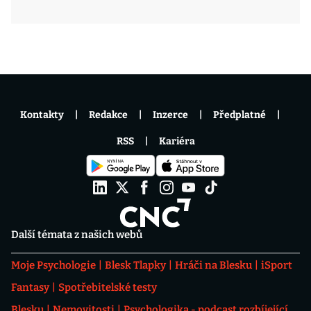
Kontakty
Redakce
Inzerce
Předplatné
RSS
Kariéra
Další témata z našich webů
Moje Psychologie
Blesk Tlapky
Hráči na Blesku
iSport
Fantasy
Spotřebitelské testy
Blesku
Nemovitosti
Psychologika - podcast rozbíjející