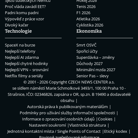
Sjezd sudetských Němců
Hokej 2026
Proč vláda zavádí EET?
Tenis 2026
Padni komu padni
F1 2026
Výpověď z práce vzor
Atletika 2026
Divoký kačer
Cyklistika 2026
Technologie
Ekonomika
SpaceX na burze
Smrt OSVČ
Nejlepší telefony
Spořicí účty
Nejlepší AI zdarma
Superdávka – změny
Nejlepší chytré hodinky
Důchody 2027
Nejlepší VPN – srovnání
Minimální mzda 2027
Netflix filmy a seriály
Senior Pas – slevy
© 2001 - 2026 Copyright
CZECH NEWS CENTER a.s.
se sídlem náměstí Marie Schmolkové 3493/1, 100 00 Praha 10 -
Strašnice, IČO: 02346826, zapsána v OR, sp.zn. B 19490 a dodavatelé
obsahu
Autorská práva k publikovaným materiálům
Podmínky pro užívání služby informační společnosti
Informace o zpracování osobních údajů
Cookies
Nastavení soukromí
Vlastnická struktura
Jednotná kontaktní místa / Single Points of Contact
Etický kodex
Povinně zveřejňované informace