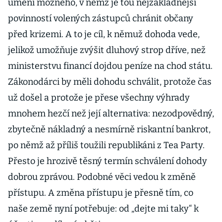
umění možného, v němž je tou nejzákladnější
povinností volených zástupců chránit občany
před krizemi. A to je cíl, k němuž dohoda vede,
jelikož umožňuje zvýšit dluhový strop dříve, než
ministerstvu financí dojdou peníze na chod státu.
Zákonodárci by měli dohodu schválit, protože čas
už došel a protože je přese všechny výhrady
mnohem hezčí než její alternativa: nezodpovědný,
zbytečně nákladný a nesmírně riskantní bankrot,
po němž až příliš toužili republikáni z Tea Party.
Přesto je hrozivě těsný termín schválení dohody
dobrou zprávou. Podobné věci vedou k změně
přístupu. A změna přístupu je přesně tím, co
naše země nyní potřebuje: od „dejte mi taky“ k