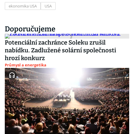
ekonomika USA
USA
Doporučujeme
Potenciální zachránce Soleku zrušil
nabídku. Zadlužené solární společnosti
hrozí konkurz
Průmysl a energetika