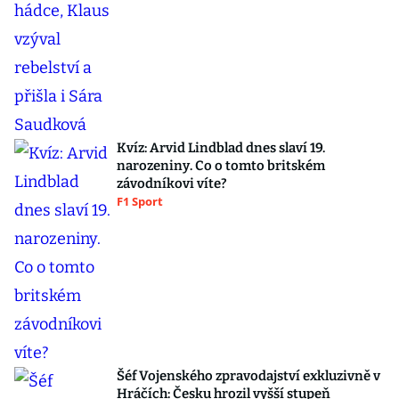
Kvíz: Arvid Lindblad dnes slaví 19.
narozeniny. Co o tomto britském
závodníkovi víte?
F1 Sport
Šéf Vojenského zpravodajství exkluzivně v
Hráčích: Česku hrozil vyšší stupeň