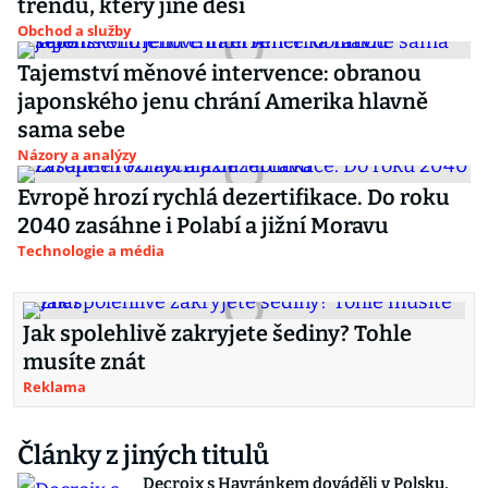
trendu, který jiné děsí
Obchod a služby
Tajemství měnové intervence: obranou
japonského jenu chrání Amerika hlavně
sama sebe
Názory a analýzy
Evropě hrozí rychlá dezertifikace. Do roku
2040 zasáhne i Polabí a jižní Moravu
Technologie a média
Jak spolehlivě zakryjete šediny? Tohle
musíte znát
Reklama
Články z jiných titulů
Decroix s Havránkem dováděli v Polsku,