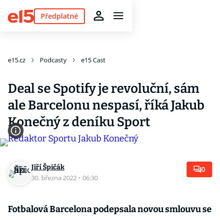
Předplatné
e15.cz
Podcasty
e15 Cast
Deal se Spotify je revoluční, sám
ale Barcelonu nespasí, říká Jakub
Konečný z deníku Sport
Jiří Špičák
0
30. března 2022
·
06:30
Fotbalová Barcelona podepsala novou smlouvu se