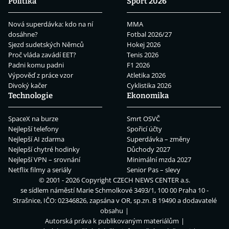
Politika
Sport 2026
Nová superdávka: kdo na ní
MMA
dosáhne?
Fotbal 2026/27
Sjezd sudetských Němců
Hokej 2026
Proč vláda zavádí EET?
Tenis 2026
Padni komu padni
F1 2026
Výpověď z práce vzor
Atletika 2026
Divoký kačer
Cyklistika 2026
Technologie
Ekonomika
SpaceX na burze
Smrt OSVČ
Nejlepší telefony
Spořicí účty
Nejlepší AI zdarma
Superdávka – změny
Nejlepší chytré hodinky
Důchody 2027
Nejlepší VPN – srovnání
Minimální mzda 2027
Netflix filmy a seriály
Senior Pas – slevy
© 2001 - 2026 Copyright
CZECH NEWS CENTER a.s.
se sídlem náměstí Marie Schmolkové 3493/1, 100 00 Praha 10 -
Strašnice, IČO: 02346826, zapsána v OR, sp.zn. B 19490 a dodavatelé
obsahu
Autorská práva k publikovaným materiálům