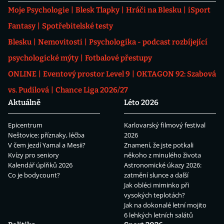
Moje Psychologie
Blesk Tlapky
Hráči na Blesku
iSport
Fantasy
Spotřebitelské testy
Blesku
Nemovitosti
Psychologika - podcast rozbíjející
psychologické mýty
Fotbalové přestupy
ONLINE
Eventový prostor Level 9
OKTAGON 92: Szabová
vs. Pudilová
Chance Liga 2026/27
Aktuálně
Léto 2026
Epicentrum
Karlovarský filmový festival
Neštovice: příznaky, léčba
2026
V čem jezdí Yamal a Mesii?
Znamení, že jste potkali
Kvízy pro seniory
někoho z minulého života
Kalendář úplňků 2026
Astronomické úkazy 2026:
Co je bodycount?
zatmění slunce a další
Jak obléci miminko při
vysokých teplotách?
Jak na dokonalé letní mojito
6 lehkých letních salátů