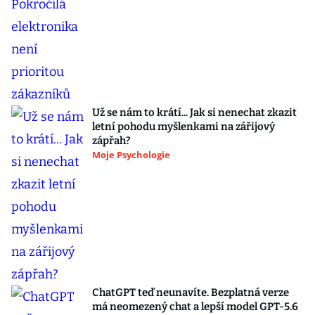
Už se nám to krátí... Jak si nenechat zkazit
letní pohodu myšlenkami na zářijový
zápřah?
Moje Psychologie
ChatGPT teď neunavíte. Bezplatná verze
má neomezený chat a lepší model GPT-5.6