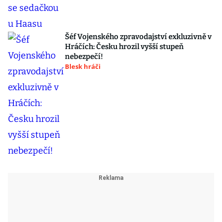
Šéf Vojenského zpravodajství exkluzivně v
Hráčích: Česku hrozil vyšší stupeň
nebezpečí!
Blesk hráči