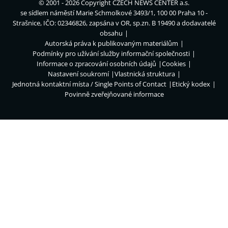
© 2001 - 2026 Copyright
CZECH NEWS CENTER a.s.
se sídlem náměstí Marie Schmolkové 3493/1, 100 00 Praha 10 -
Strašnice, IČO: 02346826, zapsána v OR, sp.zn. B 19490 a dodavatelé
obsahu
Autorská práva k publikovaným materiálům
Podmínky pro užívání služby informační společnosti
Informace o zpracování osobních údajů
Cookies
Nastavení soukromí
Vlastnická struktura
Jednotná kontaktní místa / Single Points of Contact
Etický kodex
Povinně zveřejňované informace