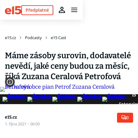
Předplatné
e15.cz
Podcasty
e15 Cast
Máme zásoby surovin, dodavatelé
nevědí, jaké ceny budou za měsíc,
říká Zuzana Ceralová Petrofová
15
Fotogale
e15.cz
0
1. října 2021
·
06:00