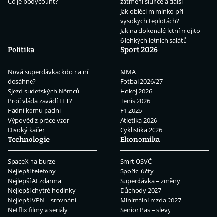
Co je bodycount?
zatmění slunce a další
Jak obléci miminko při
vysokých teplotách?
Jak na dokonalé letní mojito
6 lehkých letních salátů
Politika
Sport 2026
Nová superdávka: kdo na ní
MMA
dosáhne?
Fotbal 2026/27
Sjezd sudetských Němců
Hokej 2026
Proč vláda zavádí EET?
Tenis 2026
Padni komu padni
F1 2026
Výpověď z práce vzor
Atletika 2026
Divoký kačer
Cyklistika 2026
Technologie
Ekonomika
SpaceX na burze
Smrt OSVČ
Nejlepší telefony
Spořicí účty
Nejlepší AI zdarma
Superdávka – změny
Nejlepší chytré hodinky
Důchody 2027
Nejlepší VPN – srovnání
Minimální mzda 2027
Netflix filmy a seriály
Senior Pas – slevy