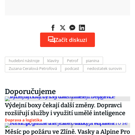
Začít diskuzi
hudební nástroje
klavíry
Petrof
pianina
Zuzana Ceralová Petrofová
podcast
nedostatek surovin
Doporučujeme
Výdejní boxy čekají další změny. Dopravci
rozšiřují služby i využití umělé inteligence
Doprava a logistika
Měsíc po požáru ve Zlíně. Vasky a Alpine Pro