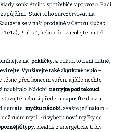
 náklady konkrétního spotřebiče v provozu. Rádi
zapůjčíme. Stačí si ho zarezervovat na
 Zastavte se v naší prodejně v Centru služeb
TeTa), Praha 1, nebo nám zavolejte na tel.
pomínejte na
pokličky
, a pokud to není nutné,
vírejte. Využívejte také zbytkové teplo
–
 těsně před koncem vaření a jídlo nechte
již nasbíralo. Nádobí
nemyjte pod tekoucí
 zastavujte nebo si předem napusťte dřez a
ud nemáte
myčku nádobí
, zvažte její nákup –
 než ruční mytí. Při výběru nové myčky se
pornější typy
, ideálně z energetické třídy