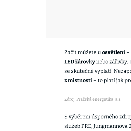
Začít můžete u
osvětlení
– 
LED žárovky
nebo zářivky. J
se skutečně vyplatí. Nezap
z místnosti
– to platí jak p
Zdroj: Pražská energetika, a.s.
S výběrem úsporného zdroj
služeb PRE, Jungmannova 28