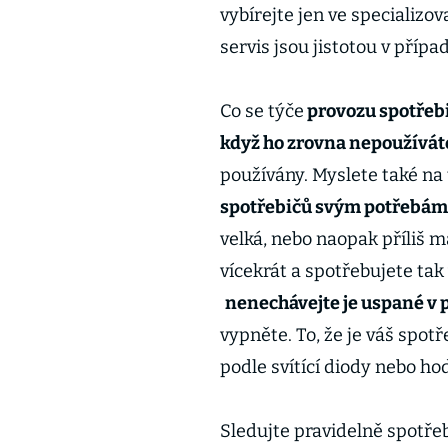
vybírejte jen ve specializ
servis jsou jistotou v příp
Co se týče
provozu spotřeb
když ho zrovna nepoužívát
používány. Myslete také na 
spotřebičů svým potřebám
velká, nebo naopak příliš m
vícekrát a spotřebujete tak
nenechávejte je uspané v
vypněte. To, že je váš spot
podle svítící diody nebo hod
Sledujte pravidelně spotře