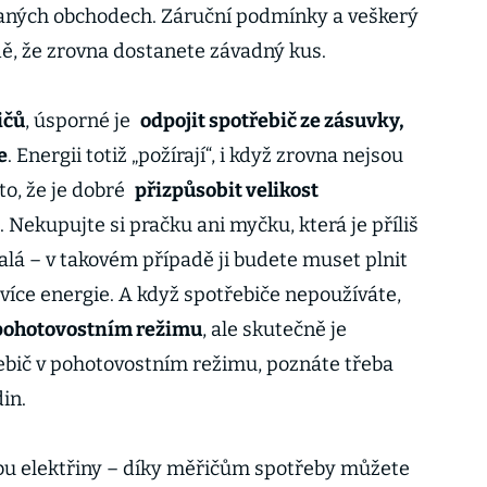
ovaných obchodech. Záruční podmínky a veškerý
adě, že zrovna dostanete závadný kus.
ičů
, úsporné je
odpojit spotřebič ze zásuvky,
e
. Energii totiž „požírají“, i když zrovna nejsou
to, že je dobré
přizpůsobit velikost
. Nekupujte si pračku ani myčku, která je příliš
alá – v takovém případě ji budete muset plnit
 více energie. A když spotřebiče nepoužíváte,
 pohotovostním režimu
, ale skutečně je
řebič v pohotovostním režimu, poznáte třeba
in.
bu elektřiny – díky měřičům spotřeby můžete