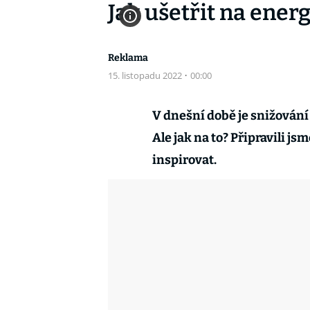
Jak ušetřit na energ
Reklama
15. listopadu 2022
·
00:00
V dnešní době je snižování
Ale jak na to? Připravili j
inspirovat.