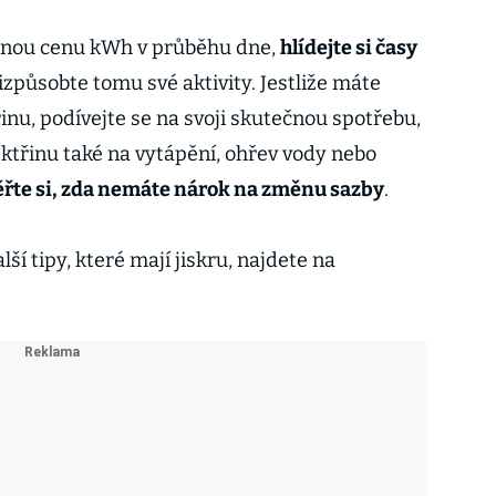
znou cenu kWh v průběhu dne,
hlídejte si časy
izpůsobte tomu své aktivity. Jestliže máte
řinu, podívejte se na svoji skutečnou spotřebu,
ektřinu také na vytápění, ohřev vody nebo
ěřte si, zda nemáte nárok na změnu sazby
.
lší tipy, které mají jiskru, najdete na