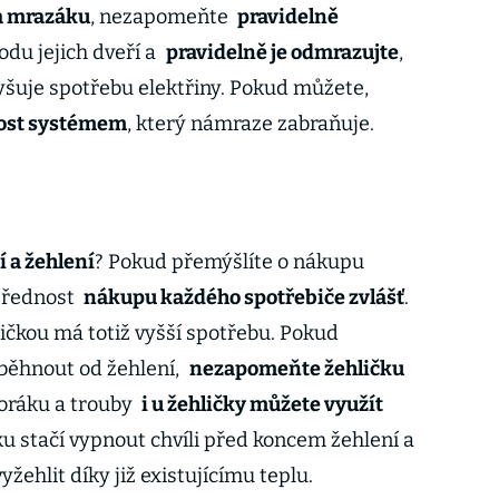
a mrazáku
, nezapomeňte
pravidelně
du jejich dveří a
pravidelně je odmrazujte
,
yšuje spotřebu elektřiny. Pokud můžete,
rost systémem
, který námraze zabraňuje.
í a žehlení
? Pokud přemýšlíte o nákupu
 přednost
nákupu každého spotřebiče zvlášť
.
čkou má totiž vyšší spotřebu. Pokud
běhnout od žehlení,
nezapomeňte žehličku
poráku a trouby
i u žehličky můžete využít
ku stačí vypnout chvíli před koncem žehlení a
žehlit díky již existujícímu teplu.