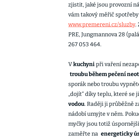
zjistit, jaké jsou provozní
vám takový měřič spotřeby 
www.premereni.cz/sluzby
.
PRE, Jungmannova 28 (palác 
267 053 464.
V
kuchyni
při vaření neza
troubu během pečení neote
sporák nebo troubu vypněte
„dojít“ díky teplu, které se 
vodou
. Raději ji průběžně
nádobí umyjte v něm. Pok
myčky jsou totiž úspornější
zaměřte na
energeticky ús