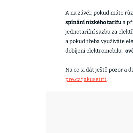
A na závěr, pokud máte rů
spínání nízkého tarifu
a př
jednotarifní sazbu za elekt
a pokud třeba využíváte el
dobíjení elektromobilu,
ov
Na co si dát ještě pozor a da
pre.cz/jakusetrit
.