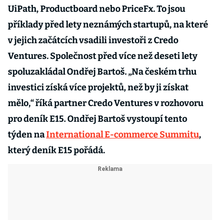
UiPath, Productboard nebo PriceFx. To jsou
příklady před lety neznámých startupů, na které
v jejich začátcích vsadili investoři z Credo
Ventures. Společnost před více než deseti lety
spoluzakládal Ondřej Bartoš. „Na českém trhu
investici získá více projektů, než by ji získat
mělo,“ říká partner Credo Ventures v rozhovoru
pro deník E15. Ondřej Bartoš vystoupí tento
týden na
International E-commerce Summitu
,
který deník E15 pořádá.