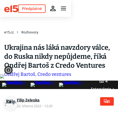
Předplatné
e15.cz
Rozhovory
Ukrajina nás láká navzdory válce,
do Ruska nikdy nepůjdeme, říká
Ondřej Bartoš z Credo Ventures
4
Fotogalerie
Filip Zelenka
0
22. března 2022
·
12:20