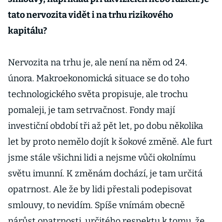
tato nervozita vidět i na trhu rizikového
kapitálu?
Nervozita na trhu je, ale není na něm od 24.
února. Makroekonomická situace se do toho
technologického světa propisuje, ale trochu
pomaleji, je tam setrvačnost. Fondy mají
investiční období tři až pět let, po dobu několika
let by proto nemělo dojít k šokové změně. Ale furt
jsme stále všichni lidi a nejsme vůči okolnímu
světu imunní. K změnám dochází, je tam určitá
opatrnost. Ale že by lidi přestali podepisovat
smlouvy, to nevidím. Spíše vnímám obecně
nárůst opatrnosti, určitého respektu k tomu, že