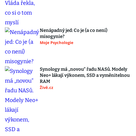
Nenápadný jed: Co je (a co není)
misogynie?
Moje Psychologie
Synology má „novou“ řadu NASů. Modely
Neo+ lákají výkonem, SSD a vyměnitelnou
RAM
Živě.cz