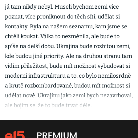
já tam nikdy nebyl. Museli bychom zemi více
poznat, více proniknout do těch sítí, udělat si
kontakty. Byla na našem seznamu, kam jsme se
chtěli koukat. Válka to nezměnila, ale bude to
spíše na delší dobu. Ukrajina bude rozbitou zemí,
kde budou jiné priority. Ale na druhou stranu tam
vidím příležitost, bude mít možnost vybudovat si
moderní infrastrukturu a to, co bylo nemilosrdně
a krutě rozbombardované, budou mít možnost si
udělat nově. Ukrajinu jako zemi bych nezavrhoval,
ale bojím se, že to bude trvat déle.