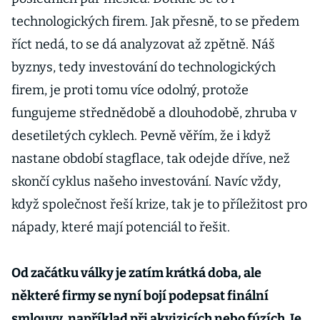
technologických firem. Jak přesně, to se předem
říct nedá, to se dá analyzovat až zpětně. Náš
byznys, tedy investování do technologických
firem, je proti tomu více odolný, protože
fungujeme střednědobě a dlouhodobě, zhruba v
desetiletých cyklech. Pevně věřím, že i když
nastane období stagflace, tak odejde dříve, než
skončí cyklus našeho investování. Navíc vždy,
když společnost řeší krize, tak je to příležitost pro
nápady, které mají potenciál to řešit.
Od začátku války je zatím krátká doba, ale
některé firmy se nyní bojí podepsat finální
smlouvy, například při akvizicích nebo fúzích. Je