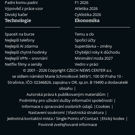
Padni komu padni
F1 2026
Výpověď z práce vzor
Atletika 2026
Divoký kačer
Cyklistika 2026
Technologie
Ekonomika
SpaceX na burze
Temu a clo
Nejlepší telefony
Spořicí účty
Nejlepší AI zdarma
Superdávka – změny
Nejlepší chytré hodinky
Chybějící roky k důchodu
Nejlepší VPN – srovnání
Minimální mzda 2027
Netflix filmy a seriály
Vedro v práci
© 2001 - 2026 Copyright
CZECH NEWS CENTER a.s.
se sídlem náměstí Marie Schmolkové 3493/1, 100 00 Praha 10 -
Strašnice, IČO: 02346826, zapsána v OR, sp.zn. B 19490 a dodavatelé
obsahu
Autorská práva k publikovaným materiálům
Podmínky pro užívání služby informační společnosti
Informace o zpracování osobních údajů
Cookies
Nastavení soukromí
Vlastnická struktura
Jednotná kontaktní místa / Single Points of Contact
Etický kodex
Povinně zveřejňované informace