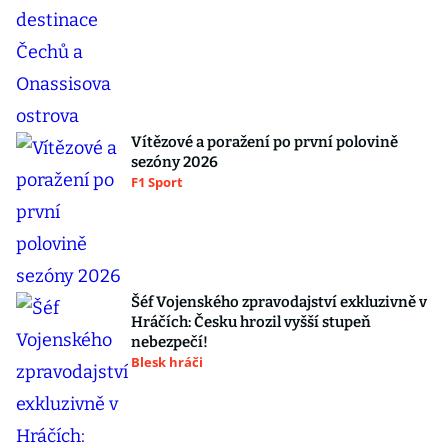
Vítězové a poražení po první polovině
sezóny 2026
F1 Sport
Šéf Vojenského zpravodajství exkluzivně v
Hráčích: Česku hrozil vyšší stupeň
nebezpečí!
Blesk hráči