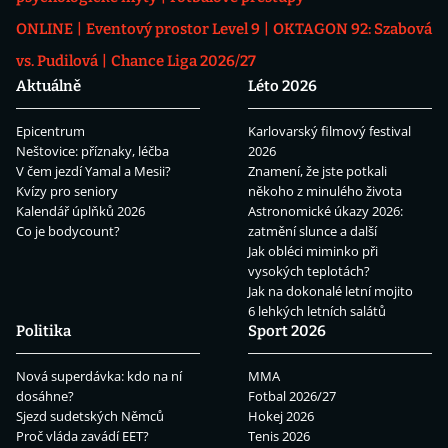
ONLINE
Eventový prostor Level 9
OKTAGON 92: Szabová
vs. Pudilová
Chance Liga 2026/27
Aktuálně
Léto 2026
Epicentrum
Karlovarský filmový festival
Neštovice: příznaky, léčba
2026
V čem jezdí Yamal a Mesii?
Znamení, že jste potkali
Kvízy pro seniory
někoho z minulého života
Kalendář úplňků 2026
Astronomické úkazy 2026:
Co je bodycount?
zatmění slunce a další
Jak obléci miminko při
vysokých teplotách?
Jak na dokonalé letní mojito
6 lehkých letních salátů
Politika
Sport 2026
Nová superdávka: kdo na ní
MMA
dosáhne?
Fotbal 2026/27
Sjezd sudetských Němců
Hokej 2026
Proč vláda zavádí EET?
Tenis 2026