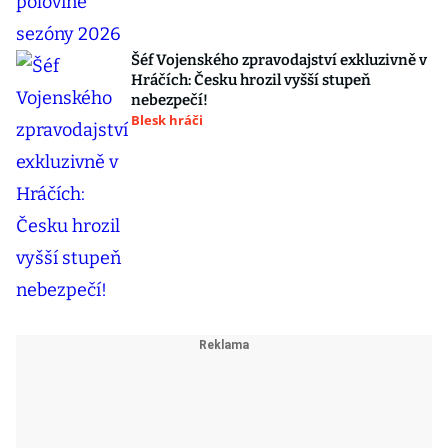
Šéf Vojenského zpravodajství exkluzivně v
Hráčích: Česku hrozil vyšší stupeň
nebezpečí!
Blesk hráči