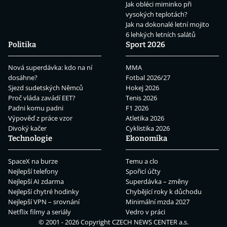
Jak obléci miminko při
vysokých teplotách?
Jak na dokonalé letní mojito
6 lehkých letních salátů
Politika
Sport 2026
Nová superdávka: kdo na ní
MMA
dosáhne?
Fotbal 2026/27
Sjezd sudetských Němců
Hokej 2026
Proč vláda zavádí EET?
Tenis 2026
Padni komu padni
F1 2026
Výpověď z práce vzor
Atletika 2026
Divoký kačer
Cyklistika 2026
Technologie
Ekonomika
SpaceX na burze
Temu a clo
Nejlepší telefony
Spořicí účty
Nejlepší AI zdarma
Superdávka – změny
Nejlepší chytré hodinky
Chybějící roky k důchodu
Nejlepší VPN – srovnání
Minimální mzda 2027
Netflix filmy a seriály
Vedro v práci
© 2001 - 2026 Copyright
CZECH NEWS CENTER a.s.