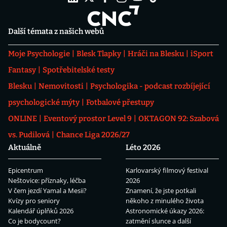
Další témata z našich webů
Moje Psychologie
Blesk Tlapky
Hráči na Blesku
iSport
Fantasy
Spotřebitelské testy
Blesku
Nemovitosti
Psychologika - podcast rozbíjející
psychologické mýty
Fotbalové přestupy
ONLINE
Eventový prostor Level 9
OKTAGON 92: Szabová
vs. Pudilová
Chance Liga 2026/27
Aktuálně
Léto 2026
Epicentrum
Karlovarský filmový festival
Neštovice: příznaky, léčba
2026
V čem jezdí Yamal a Mesii?
Znamení, že jste potkali
Kvízy pro seniory
někoho z minulého života
Kalendář úplňků 2026
Astronomické úkazy 2026:
Co je bodycount?
zatmění slunce a další