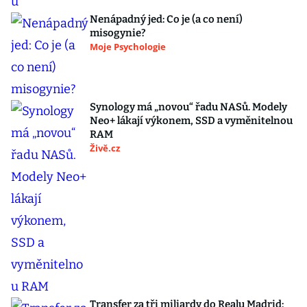
Nenápadný jed: Co je (a co není)
misogynie?
Moje Psychologie
Synology má „novou“ řadu NASů. Modely
Neo+ lákají výkonem, SSD a vyměnitelnou
RAM
Živě.cz
Transfer za tři miliardy do Realu Madrid: